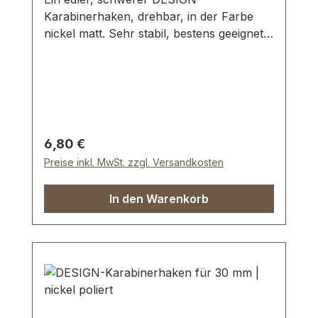
Karabinerhaken, drehbar, in der Farbe
nickel matt. Sehr stabil, bestens geeignet
für Taschen, Reisetaschen, Weekender.
Durchlassweite: ca. 30 mm, Gesamtlänge
von oben nach unten 60 mm.
Lieferumfang: 1 Stück Karabinerhaken,
drehbar
Regulärer Preis:
6,80 €
Preise inkl. MwSt. zzgl. Versandkosten
In den Warenkorb