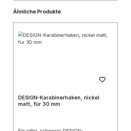
Produktgalerie überspringen
Ähnliche Produkte
DESIGN-Karabinerhaken, nickel
matt, für 30 mm
Ein edler, schwerer DESIGN-