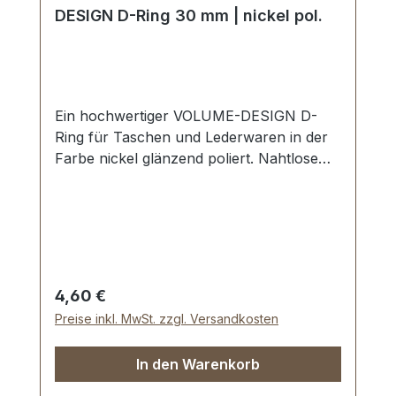
DESIGN D-Ring 30 mm | nickel pol.
Ein hochwertiger VOLUME-DESIGN D-
Ring für Taschen und Lederwaren in der
Farbe nickel glänzend poliert. Nahtlose
Oberfläche, glänzend poliert. Sehr stabil,
bestens geeignet für Taschen,
Handtaschen, Rucksäcke. Durchlassweite:
30 mm, Materialstärke: 5,9 mm.
Lieferumfang: 1 Stück VOLUME-DESIGN
D-Ring
Regulärer Preis:
4,60 €
Preise inkl. MwSt. zzgl. Versandkosten
In den Warenkorb