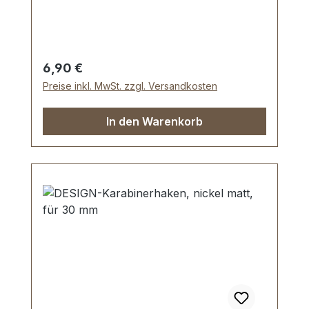
ca. 40 mm, Gesamtlänge von oben nach
unten 60 mm. Lieferumfang: 1 Stück
Karabinerhaken, drehbar
Regulärer Preis:
6,90 €
Preise inkl. MwSt. zzgl. Versandkosten
In den Warenkorb