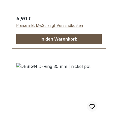
Durchlasshöhe: ca. 15 mm. Lieferumfang:
1 Stück Schiebeschnalle
Regulärer Preis:
6,90 €
Preise inkl. MwSt. zzgl. Versandkosten
In den Warenkorb