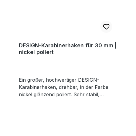
DESIGN-Karabinerhaken für 30 mm |
nickel poliert
Ein großer, hochwertiger DESIGN-
Karabinerhaken, drehbar, in der Farbe
nickel glänzend poliert. Sehr stabil,
bestens geeignet für Taschen,
Reisetaschen, Weekender. Durchlassweite:
ca. 30 mm, Gesamtlänge von oben nach
unten 59 mm. Lieferumfang: 1 Stück
Karabinerhaken, drehbar