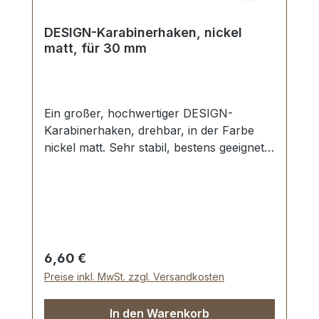
DESIGN-Karabinerhaken, nickel
matt, für 30 mm
Ein großer, hochwertiger DESIGN-
Karabinerhaken, drehbar, in der Farbe
nickel matt. Sehr stabil, bestens geeignet
für Taschen, Reisetaschen, Weekender.
Durchlassweite: ca. 30 mm, Gesamtlänge
von oben nach unten 59 mm.
Lieferumfang: 1 Stück Karabinerhaken,
drehbar
Regulärer Preis:
6,60 €
Preise inkl. MwSt. zzgl. Versandkosten
In den Warenkorb