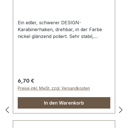
Ein edler, schwerer DESIGN-
Karabinerhaken, drehbar, in der Farbe
nickel glänzend poliert. Sehr stabil,
bestens geeignet für Taschen,
Reisetaschen, Weekender. Durchlassweite:
ca. 25 mm, Gesamtlänge von oben nach
unten 60 mm. Lieferumfang: 1 Stück
Karabinerhaken, drehbar
Regulärer Preis:
6,70 €
Preise inkl. MwSt. zzgl. Versandkosten
In den Warenkorb