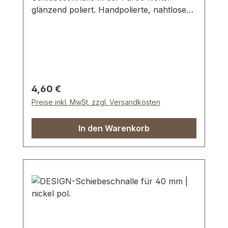
glänzend poliert. Handpolierte, nahtlose
Oberfläche mit perfekten Kanten. Sehr
stabil, bestens geeignet für Taschen,
Handtaschen, Rucksäcke. Durchlassweite:
30 mm, Durchlasshöhe: ca. 8 mm.
Lieferumfang: 1 Stück Schiebeschnalle
Regulärer Preis:
4,60 €
Preise inkl. MwSt. zzgl. Versandkosten
In den Warenkorb