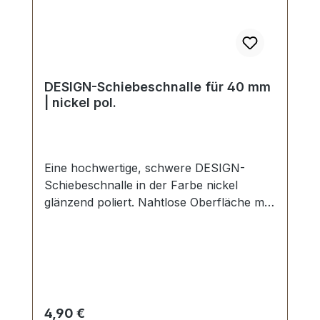
DESIGN-Schiebeschnalle für 40 mm
| nickel pol.
Eine hochwertige, schwere DESIGN-
Schiebeschnalle in der Farbe nickel
glänzend poliert. Nahtlose Oberfläche mit
perfekten Kanten. Sehr stabil, bestens
geeignet für Taschen, Reisetaschen,
Weekender. Durchlassweite: 40 mm,
Durchlasshöhe: ca. 10 mm. Lieferumfang:
1 Stück Schiebeschnalle
Regulärer Preis:
4,90 €