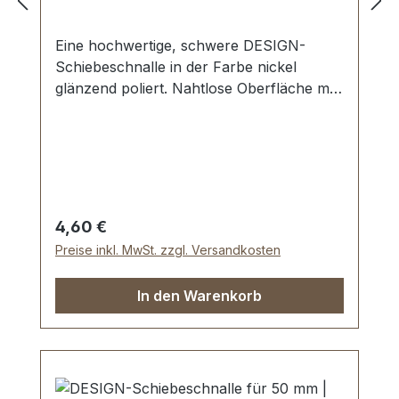
Eine hochwertige, schwere DESIGN-
Schiebeschnalle in der Farbe nickel
glänzend poliert. Nahtlose Oberfläche mit
perfekten Kanten. Sehr stabil, bestens
geeignet für Taschen, Reisetaschen,
Weekender. Durchlassweite: 30 mm,
Durchlasshöhe: ca. 11 mm. Lieferumfang:
1 Stück Schiebeschnalle
Regulärer Preis:
4,60 €
Preise inkl. MwSt. zzgl. Versandkosten
In den Warenkorb