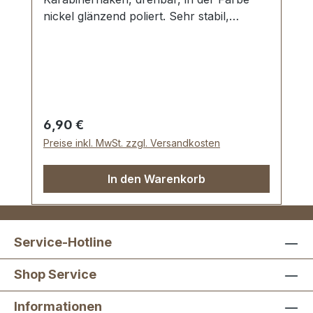
nickel glänzend poliert. Sehr stabil,
bestens geeignet für Taschen,
Reisetaschen, Weekender. Durchlassweite:
ca. 40 mm, Gesamtlänge von oben nach
unten 59 mm. Lieferumfang: 1 Stück
Karabinerhaken, drehbar
Regulärer Preis:
6,90 €
Preise inkl. MwSt. zzgl. Versandkosten
In den Warenkorb
Service-Hotline
Shop Service
Informationen