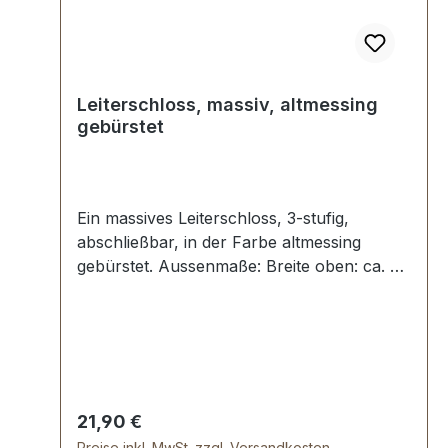
Leiterschloss, massiv, altmessing
gebürstet
Ein massives Leiterschloss, 3-stufig,
abschließbar, in der Farbe altmessing
gebürstet. Aussenmaße: Breite oben: ca. 36
mm , Länge von oben nach unten ca. 72
mm , Gesamtstärke ca. 10 mm . Die
Befestigung des Oberteils erfolgt mit 2
beiliegenden Schrauben. Das Unterteil wird
mit 4 Umlage-Klammern und der
beiliegenden Unterlegscheibe einfach
Regulärer Preis:
21,90 €
befestigt. Lieferumfang: 1 Stück
Preise inkl. MwSt. zzgl. Versandkosten