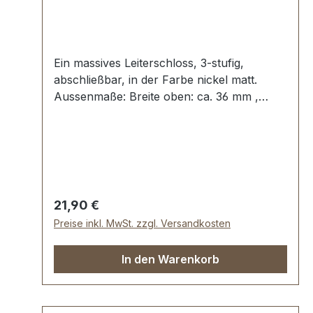
Ein massives Leiterschloss, 3-stufig,
abschließbar, in der Farbe nickel matt.
Aussenmaße: Breite oben: ca. 36 mm ,
Länge von oben nach unten ca. 72 mm ,
Gesamtstärke ca. 10 mm . Die Befestigung
des Oberteils erfolgt mit 2 beiliegenden
Schrauben. Das Unterteil wird mit 4
Umlage-Klammern und der beiliegenden
Unterlegscheibe einfach befestigt.
Regulärer Preis:
21,90 €
Lieferumfang: 1 Stück Leiterschloss,
Preise inkl. MwSt. zzgl. Versandkosten
bestehend aus Oberteil und Unterteil 1
Stück Schlüssel 2 Stück Schrauben (zur
In den Warenkorb
Befestigung des Oberteils) 1 Stück
Unterlegscheibe (zur Befestigung des
Unterteils)