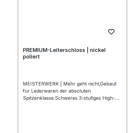
vergoldet 24 kt, bestehend aus Oberteil und
Unterteil.6 Stück Nietstifte vergoldet 24 kt.2
Stück Madenschrauben Messing.1 Stück
Unterlegscheibe.1 Stück Schlüssel
vergoldet 24 kt.
PREMIUM-Leiterschloss | nickel
poliert
MEISTERWERK | Mehr geht nicht.Gebaut
für Lederwaren der absoluten
Spitzenklasse.Schweres 3-stufiges High-
End Premium-Leiterschloss für Lederwaren
in der Farbe nickel
hochglanzpoliert.Exklusiv aus der Serie
PREMIUM von ERICH VETTER |