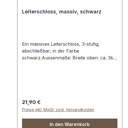
Leiterschloss, massiv, schwarz
Ein massives Leiterschloss, 3-stufig,
abschließbar, in der Farbe
schwarz.Aussenmaße: Breite oben: ca. 36
mm, Länge von oben nach unten ca. 72
mm, Gesamtstärke ca. 10 mm.Die
Befestigung des Oberteils erfolgt mit 2
beiliegenden Schrauben.Das Unterteil wird
mit 4 Umlage-Klammern und der
beiliegenden Unterlegscheibe einfach
Regulärer Preis:
21,90 €
befestigt.Lieferumfang:1 Stück
Preise inkl. MwSt. zzgl. Versandkosten
Leiterschloss, bestehend aus Oberteil und
Unterteil1 Stück Schlüssel2 Stück
In den Warenkorb
Schrauben (zur Befestigung des Oberteils)1