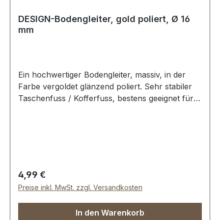
DESIGN-Bodengleiter, gold poliert, Ø 16
mm
Ein hochwertiger Bodengleiter, massiv, in der
Farbe vergoldet glänzend poliert. Sehr stabiler
Taschenfuss / Kofferfuss, bestens geeignet für
Aktenkoffer, Reisekoffer, Holzkoffer etc.
Durchmesser: 16 mm Höhe: 11 mm Lieferumfang:
1 Stück Bodengleiter 1 Stück Schraube
Regulärer Preis:
4,99 €
Preise inkl. MwSt. zzgl. Versandkosten
In den Warenkorb