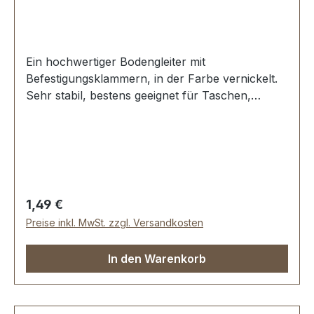
Ein hochwertiger Bodengleiter mit
Befestigungsklammern, in der Farbe vernickelt.
Sehr stabil, bestens geeignet für Taschen,
Koffer, etc. Ohne Spezialwerkzeug zu
befestigen. Durchmesser: 20 mm Höhe: 7,2 mm
Lieferumfang: 1 Stück Bodengleiter
Regulärer Preis:
1,49 €
Preise inkl. MwSt. zzgl. Versandkosten
In den Warenkorb