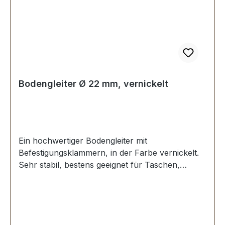
Bodengleiter Ø 22 mm, vernickelt
Ein hochwertiger Bodengleiter mit
Befestigungsklammern, in der Farbe vernickelt.
Sehr stabil, bestens geeignet für Taschen,
Koffer, etc. Ohne Spezialwerkzeug zu
befestigen. Durchmesser: 22 mm Höhe: 8,0 mm
Lieferumfang: 1 Stück Bodengleiter