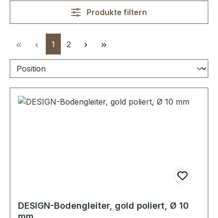
Produkte filtern
Seite
Seite
1
2
DESIGN-Bodengleiter, gold poliert, Ø 10
mm