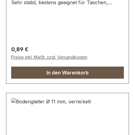
Sehr stabil, bestens geeignet für Taschen,
Koffer, etc. Ohne Spezialwerkzeug zu
befestigen. Durchmesser: 12 mm Höhe: 4,7 mm
Lieferumfang: 1 Stück Bodengleiter
Regulärer Preis:
0,89 €
Preise inkl. MwSt. zzgl. Versandkosten
In den Warenkorb