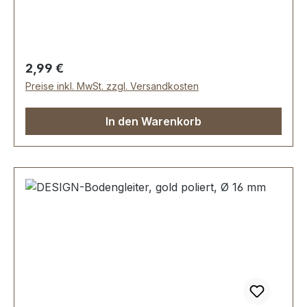
1 Stück Bodengleiter 1 Stück Schraube
Regulärer Preis:
2,99 €
Preise inkl. MwSt. zzgl. Versandkosten
In den Warenkorb