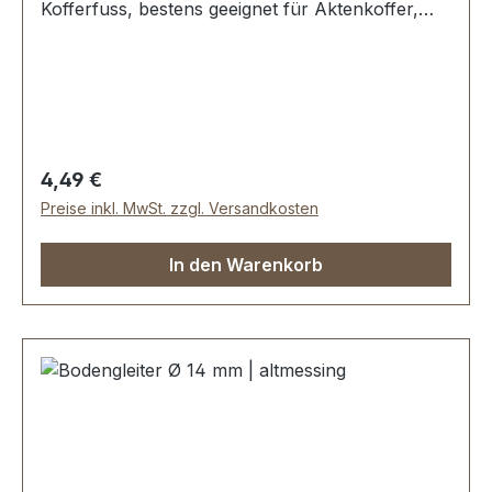
Kofferfuss, bestens geeignet für Aktenkoffer,
Reisekoffer, Holzkoffer etc. Durchmesser: 16
mm Höhe: 11 mm Lieferumfang: 1 Stück
Bodengleiter 1 Stück Schraube
Regulärer Preis:
4,49 €
Preise inkl. MwSt. zzgl. Versandkosten
In den Warenkorb