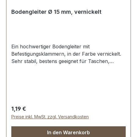
Bodengleiter Ø 15 mm, vernickelt
Ein hochwertiger Bodengleiter mit
Befestigungsklammern, in der Farbe vernickelt.
Sehr stabil, bestens geeignet für Taschen,
Koffer, etc. Ohne Spezialwerkzeug zu
befestigen. Durchmesser: 15 mm Höhe: 5,8 mm
Lieferumfang: 1 Stück Bodengleiter
Regulärer Preis:
1,19 €
Preise inkl. MwSt. zzgl. Versandkosten
In den Warenkorb