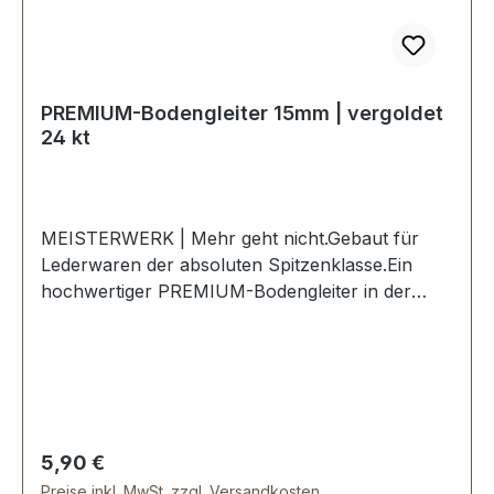
PREMIUM-Bodengleiter 15mm | vergoldet
24 kt
MEISTERWERK | Mehr geht nicht.Gebaut für
Lederwaren der absoluten Spitzenklasse.Ein
hochwertiger PREMIUM-Bodengleiter in der
Farbe vergoldet 24 kt.Exklusiv aus der Serie
PREMIUM von ERICH VETTER | ISERLOHN |
GERMANY.Material: Stahl.Handgeschliffen.
Handpoliert. Handgalvanisiert.Nahtlose
Oberfläche mit perfekten Kanten.Sehr stabil,
bestens geeignet für Koffer, Taschen,
Regulärer Preis:
5,90 €
Reisetaschen, Holzkoffer etc.Durchmesser: 15
Preise inkl. MwSt. zzgl. Versandkosten