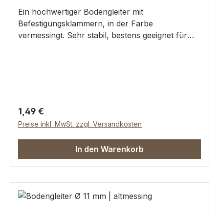
Ein hochwertiger Bodengleiter mit
Befestigungsklammern, in der Farbe
vermessingt. Sehr stabil, bestens geeignet für
Taschen, Koffer, etc. Durchmesser: 14 mm
Höhe: 8 mm Lieferumfang: 1 Stück Bodengleiter
Regulärer Preis:
1,49 €
Preise inkl. MwSt. zzgl. Versandkosten
In den Warenkorb