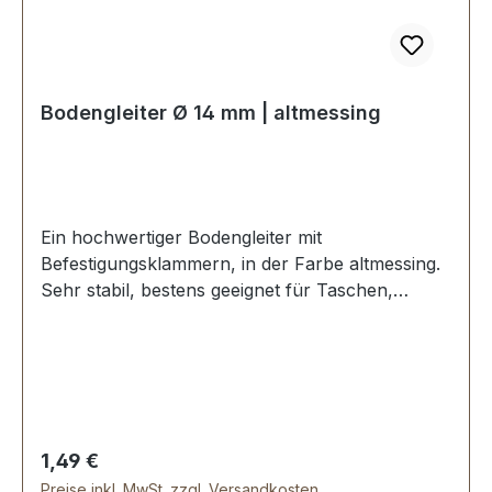
Bodengleiter Ø 14 mm | altmessing
Ein hochwertiger Bodengleiter mit
Befestigungsklammern, in der Farbe altmessing.
Sehr stabil, bestens geeignet für Taschen,
Koffer, etc. Durchmesser: 14 mm Höhe: 8 mm
Lieferumfang: 1 Stück Bodengleiter
Regulärer Preis:
1,49 €
Preise inkl. MwSt. zzgl. Versandkosten