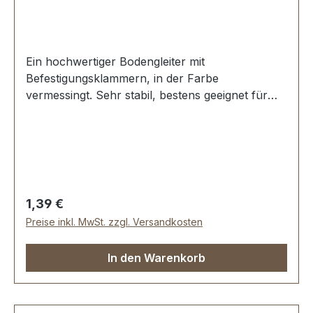
Ein hochwertiger Bodengleiter mit
Befestigungsklammern, in der Farbe
vermessingt. Sehr stabil, bestens geeignet für
Taschen, Koffer, etc. Durchmesser: 11 mm Höhe:
6 mm Lieferumfang: 1 Stück Bodengleiter
Regulärer Preis:
1,39 €
Preise inkl. MwSt. zzgl. Versandkosten
In den Warenkorb