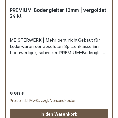
PREMIUM-Bodengleiter 13mm | vergoldet
24 kt
MEISTERWERK | Mehr geht nicht.Gebaut für
Lederwaren der absoluten Spitzenklasse.Ein
hochwertiger, schwerer PREMIUM-Bodengleiter
in der Farbe vergoldet 24 kt.Exklusiv aus der
Serie PREMIUM von ERICH VETTER |
ISERLOHN | GERMANY.Material: massives
Messing.Handgeschliffen. Handpoliert.
Handgalvanisiert.Nahtlose Oberfläche mit
perfekten Kanten.Sehr stabil, bestens geeignet
Regulärer Preis:
9,90 €
für Koffer, Taschen, Reisetaschen, Holzkoffer
Preise inkl. MwSt. zzgl. Versandkosten
etc.Durchmesser: 13 mm, Höhe: 9 mm-Die
Beschläge der Serie EV-PREMIUM werden
In den Warenkorb
kundenspezifisch galvanisiert, endmontiert und