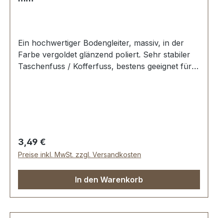
Ein hochwertiger Bodengleiter, massiv, in der
Farbe vergoldet glänzend poliert. Sehr stabiler
Taschenfuss / Kofferfuss, bestens geeignet für
Aktenkoffer, Reisekoffer, Holzkoffer etc.
Durchmesser: 10 mm Höhe: 6 mm Lieferumfang:
1 Stück Bodengleiter 1 Stück Schraube
Regulärer Preis:
3,49 €
Preise inkl. MwSt. zzgl. Versandkosten
In den Warenkorb