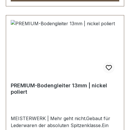
poliert.KEIN UMTAUSCH ODER RÜCKGABE
MÖGLICH.Montage durch Fachbetrieb
(Täschner/Sattler) wird empfohlen.-
Lieferumfang:1 Stück Bodengleiter1 Stück
Schraube
PREMIUM-Bodengleiter 13mm | nickel
poliert
MEISTERWERK | Mehr geht nicht.Gebaut für
Lederwaren der absoluten Spitzenklasse.Ein