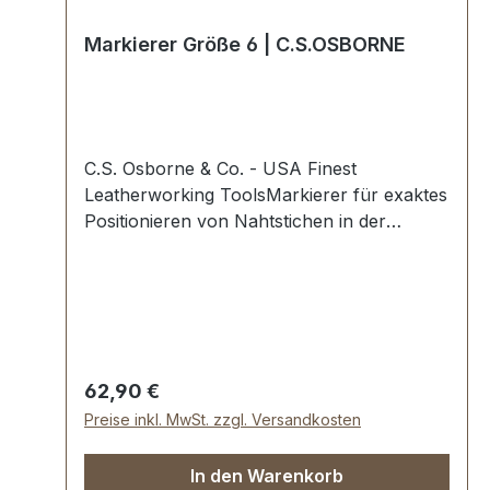
Markierer Größe 6 | C.S.OSBORNE
C.S. Osborne & Co. - USA Finest
Leatherworking ToolsMarkierer für exaktes
Positionieren von Nahtstichen in der
Sattlerarbeit.Höchste USA Profi-
Qualität.Hartholzgriff mit Zwinge.Die
Größennummer gibt an, wie viele Stiche
pro Zoll (2,56 cm) markiert werden.Der
Abstand zwischen jedem Stich beträgt ca.
0,32 cm. Der Durchmesser jedes Stichs
Regulärer Preis:
62,90 €
beträgt ca. 0,16 cm.Lieferumfang:1 Stück
Preise inkl. MwSt. zzgl. Versandkosten
Markierer Größe 6.
In den Warenkorb