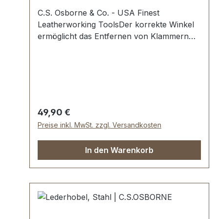
C.S. Osborne & Co. - USA Finest
Leatherworking ToolsDer korrekte Winkel
ermöglicht das Entfernen von Klammern
aller Fabrikate: Von den kleinsten
Schmalrückenklammern bis zu den
größten Polsterklammern, Zier- und
Möbelnägeln.Höchste USA Profi-
Qualität.Unentberlich bei extrem hartem
Holz. Aus hochwertigem Stahl. Spitzen sind
Regulärer Preis:
49,90 €
induktiv gehärtet.Ein perfekt ausgewogenes
Preise inkl. MwSt. zzgl. Versandkosten
Plastikheft für eine leichte Handhabung
verhindert u.a., dass das Werkzeug
In den Warenkorb
während der Arbeit
davonrollt.Lieferumfang:1 Stück
Heftklammern-Entferner