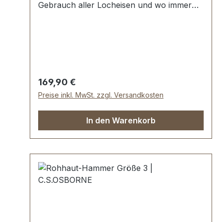
Gebrauch aller Locheisen und wo immer
ein gedämpfter Schlag erwünscht ist.
Höchste USA Profi-Qualität.Leicht
auswechselbare Köpfe aus gerolltem
Rohleder, massiv und lange
Lebensdauer.Größe 2: Kopflänge 10,7 cm.
Durchmesser 3,8 cm. Lieferumfang:1 Stück
Regulärer Preis:
169,90 €
Rohhaut-Hammer Größe 2
Preise inkl. MwSt. zzgl. Versandkosten
In den Warenkorb