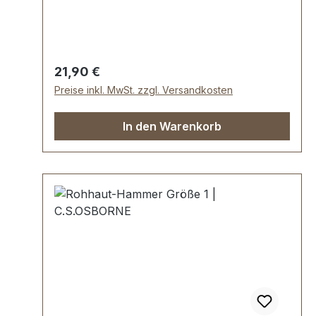
Kantenführung benutzen und mit äußerer
Kante reifeln.Lieferumfang:1 Stück
Reifelholz
Regulärer Preis:
21,90 €
Preise inkl. MwSt. zzgl. Versandkosten
In den Warenkorb