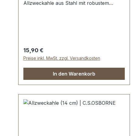
Allzweckahle aus Stahl mit robustem
bernsteinfarbenen Heft aus
Kunststoff.Höchste USA Profi-
Qualität.Ahlenlänge: 11,5 cm.Lieferumfang:1
Stück Allzweckahle Größe 3
Regulärer Preis:
15,90 €
Preise inkl. MwSt. zzgl. Versandkosten
In den Warenkorb