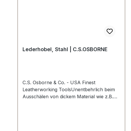
Lederhobel, Stahl | C.S.OSBORNE
C.S. Osborne & Co. - USA Finest
Leatherworking ToolsUnentbehrlich beim
Ausschälen von dickem Material wie z.B.
Lederrücken beim Biegen und
Falten.Höchste USA Profi-Qualität.Klinge ist
auswechselbar.Lieferumfang:1 Stück
Lederhobel