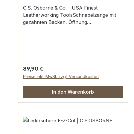
C.S. Osborne & Co. - USA Finest
Leatherworking ToolsSchnabelzange mit
gezahnten Backen, Öffnung
extraweit.Höchste USA Profi-
Qualität.Temperguss,
vernickelt.Lieferumfang:1 Stück
Entenschnabelzange (gezahnte Backen).
Regulärer Preis:
89,90 €
Preise inkl. MwSt. zzgl. Versandkosten
In den Warenkorb