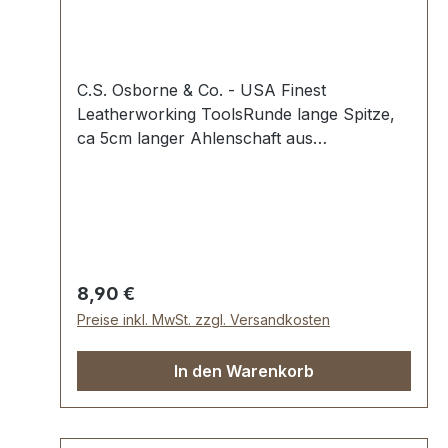
C.S. Osborne & Co. - USA Finest
Leatherworking ToolsRunde lange Spitze,
ca 5cm langer Ahlenschaft aus
Stahl.Höchste USA Profi-Qualität.Zum
Vorstechen von Leder, Stoffen und
sonstigen Materialien.Griff aus
Hartholz.Lieferumfang:1 Stück Stechahle
Regulärer Preis:
8,90 €
Preise inkl. MwSt. zzgl. Versandkosten
In den Warenkorb