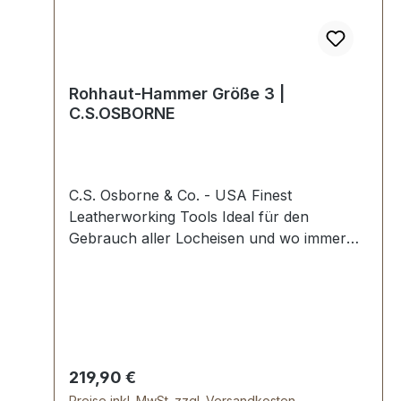
Rohhaut-Hammer Größe 3 |
C.S.OSBORNE
C.S. Osborne & Co. - USA Finest
Leatherworking Tools Ideal für den
Gebrauch aller Locheisen und wo immer
ein gedämpfter Schlag erwünscht ist.
Höchste USA Profi-Qualität.Leicht
auswechselbare Köpfe aus gerolltem
Rohleder, massiv und lange
Lebensdauer.Größe 3: Kopflänge 12,4 cm.
Durchmesser 4,5 cm. Lieferumfang:1 Stück
Regulärer Preis:
219,90 €
Rohhaut-Hammer Größe 3
Preise inkl. MwSt. zzgl. Versandkosten