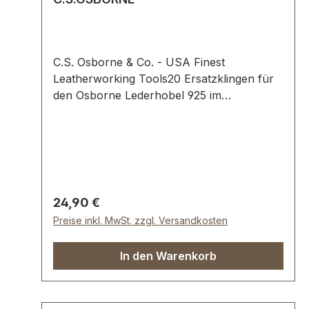
C.S. Osborne & Co. - USA Finest
Leatherworking Tools20 Ersatzklingen für
den Osborne Lederhobel 925 im
Spender.Höchste USA Profi-
Qualität.Lieferumfang:1 Stück
Ersatzklingenspender
Regulärer Preis:
24,90 €
Preise inkl. MwSt. zzgl. Versandkosten
In den Warenkorb