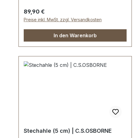
geschmiedet.Lieferumfang:1 Stück
Lederschere
Regulärer Preis:
89,90 €
Preise inkl. MwSt. zzgl. Versandkosten
In den Warenkorb
Stechahle (5 cm) | C.S.OSBORNE