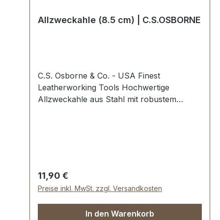
Allzweckahle (8.5 cm) | C.S.OSBORNE
C.S. Osborne & Co. - USA Finest
Leatherworking Tools Hochwertige
Allzweckahle aus Stahl mit robustem
bernsteinfarbenen Heft aus
Kunststoff.Höchste USA Profi-
Qualität.Ahlenlänge: 8,5 cm.Lieferumfang:1
Stück Allzweckahle Größe 2
Regulärer Preis:
11,90 €
Preise inkl. MwSt. zzgl. Versandkosten
In den Warenkorb