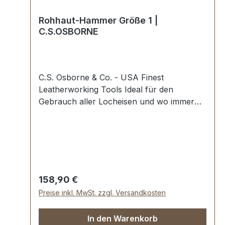
Rohhaut-Hammer Größe 1 |
C.S.OSBORNE
C.S. Osborne & Co. - USA Finest
Leatherworking Tools Ideal für den
Gebrauch aller Locheisen und wo immer
ein gedämpfter Schlag erwünscht ist.
Höchste USA Profi-Qualität.Leicht
auswechselbare Köpfe aus gerolltem
Rohleder, massiv und lange
Lebensdauer.Größe 1: Kopflänge 9,2 cm.
Durchmesser 3,2 cm. Lieferumfang:1 Stück
Regulärer Preis:
158,90 €
Rohhaut-Hammer Größe 1
Preise inkl. MwSt. zzgl. Versandkosten
In den Warenkorb