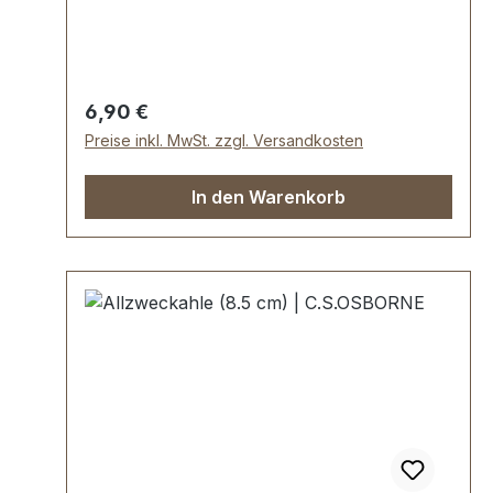
cm.Lieferumfang:1 Stück Allzweckahle
Größe 1
Regulärer Preis:
6,90 €
Preise inkl. MwSt. zzgl. Versandkosten
In den Warenkorb