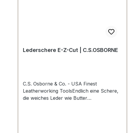
Lederschere E-Z-Cut | C.S.OSBORNE
C.S. Osborne & Co. - USA Finest
Leatherworking ToolsEndlich eine Schere,
die weiches Leder wie Butter
schneidet.Höchste USA Profi-
Qualität.Messerscharfe Klinge, verchromt
mit stumpfer Spitze und lackiertem Griff,
jedes Blatt einzeln