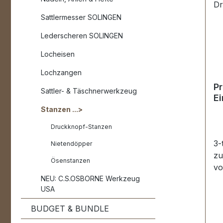
Sattlermesser SOLINGEN
Lederscheren SOLINGEN
Locheisen
Lochzangen
Pr
Sattler- & Täschnerwerkzeug
E
Dr
Stanzen ...>
Druckknopf-Stanzen
3-
Nietendöpper
zu
Ösenstanzen
vo
NEU: C.S.OSBORNE Werkzeug
Ri
USA
PR
Ca
BUDGET & BUNDLE
Ma