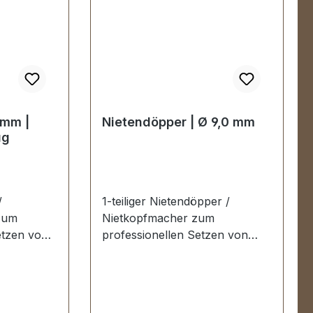
 mm |
Nietendöpper | Ø 9,0 mm
ug
/
1-teiliger Nietendöpper /
zum
Nietkopfmacher zum
etzen von
professionellen Setzen von
rkzeug
Hohlnieten und Doppel-
chfester
Hohlnieten. Werkzeug Made in
Germany.Ausführung:
eilig
hochfester Werkzeugstahl.