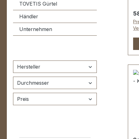
Ge
TOVETIS Gürtel
Dr
Re
5
Händler
ko
Pre
Ve
Unternehmen
Hersteller
Durchmesser
Preis