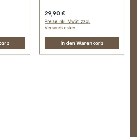
Lieferumfang: 1 Stück
Nietendöpper Ø 9,0 mm
Regulärer Preis:
29,90 €
Preise inkl. MwSt. zzgl.
Versandkosten
korb
In den Warenkorb