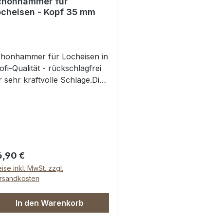
chonhammer für
ocheisen - Kopf 35 mm
honhammer für Locheisen in
i-Qualität - rückschlagfrei
r sehr kraftvolle Schläge.Die
rfekte Ergänzung für das
ofessionelle Arbeiten mit
seren Locheisen.
räuscharm und
lenkschonend, schont das
rkzeug und sorgt für satten
gulärer Preis:
6,90 €
Schlageinsätze aus
ise inkl. MwSt. zzgl.
ezialnylon mit maximaler
rsandkosten
stigkeit.Schwingungsdämpfen
r, ergonomisch geformter,
In den Warenkorb
hr stabiler und lackierter