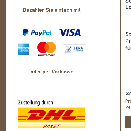
S
L
Bezahlen Sie einfach mit
Sc
Prof
fü
pe
pr
un
oder per Vorkasse
Ge
ge
We
Re
3
Schlag. 
Pre
Sp
Ve
Fe
de
se