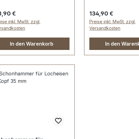
rmany.Lieferumfang:1 Stück
komplett
uckknopf-Stanze 2-teilig
gulärer Preis:
Regulärer Preis:
8,90 €
134,90 €
mplett
ise inkl. MwSt. zzgl.
Preise inkl. MwSt. zzgl.
rsandkosten
Versandkosten
In den Warenkorb
In den Waren