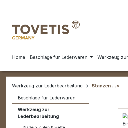
m Hauptinhalt springen
Zur Suche springen
Zur Hauptnavigation springen
Home
Beschläge für Lederwaren
Werkzeug zur
Werkzeug zur Lederbearbeitung
Stanzen ...>
Beschläge für Lederwaren
Werkzeug zur
Lederbearbeitung
Nadeln, Ahlen & Hefte