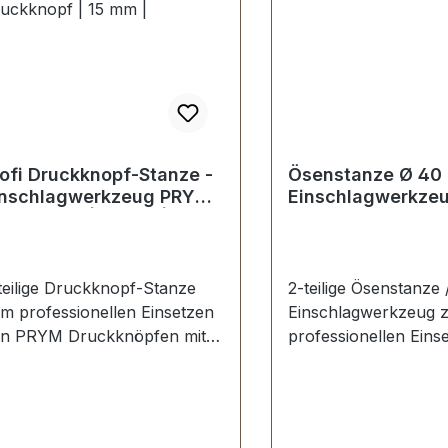
ofi Druckknopf-Stanze -
Ösenstanze Ø 40
inschlagwerkzeug PRYM
Einschlagwerkze
uckknopf | 15 mm |
teilige Druckknopf-Stanze
2-teilige Ösenstanze 
m professionellen Einsetzen
Einschlagwerkzeug 
n PRYM Druckknöpfen mit
professionellen Eins
ngfeder. Passend für unsere
DIN-Ösen 40 mm.We
YM Druckknöpfe Sport &
Made in Germany.Ho
mping 15 mm. Werkzeug
Werkzeugstahl. Lieferumfang: 1
de in
Stück Ösenstanze 2-t