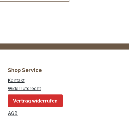
ckorystiel.Stielschutzhülse
ugt Fehlschlägen
r.Polierter, lackierter
ckory-Stiel, Länge 335 mm,
wicht 560 g .Köpfe: PA12
lon schlagfest, 35
Lieferumfang:1 Stück
chonhammer
Shop Service
Kontakt
Widerrufsrecht
Vertrag widerrufen
AGB