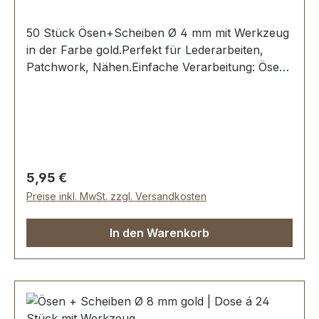
50 Stück Ösen+Scheiben Ø 4 mm mit Werkzeug
in der Farbe gold.Perfekt für Lederarbeiten,
Patchwork, Nähen.Einfache Verarbeitung: Ösen
in ein vorgestanztes Loch stecken und mit dem
dazugehörigen Stanzwerkzeug eindrücken und
fixieren.Material: MESSING, rostfrei und
witterungsbeständig. Oberfläche dauerhaft
galvanisiert.Maße: Ø 4 mmLieferumfang:50
Stück Öse + Scheibe1 Werkzeug zum Einsetzen1
Regulärer Preis:
5,95 €
Montageanleitung
Preise inkl. MwSt. zzgl. Versandkosten
In den Warenkorb