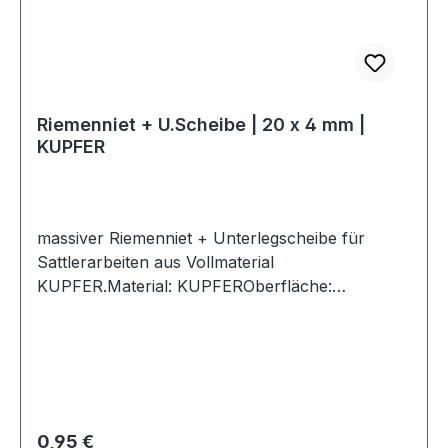
Riemenniet + U.Scheibe | 20 x 4 mm |
KUPFER
massiver Riemenniet + Unterlegscheibe für
Sattlerarbeiten aus Vollmaterial
KUPFER.Material: KUPFEROberfläche:
KupferMaße:Ø Kopf: 12 mmØ Schaft: 4,0
mmLänge: 20 mmLieferumfang:1 Stück
Riemenniet1 Stück Unterlegscheibe
Regulärer Preis:
0,95 €