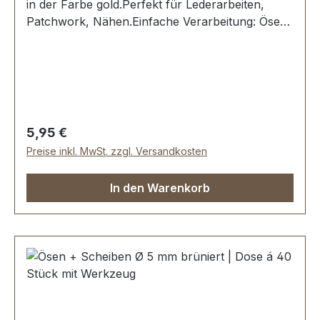
in der Farbe gold.Perfekt für Lederarbeiten,
Patchwork, Nähen.Einfache Verarbeitung: Ösen
in ein vorgestanztes Loch stecken und mit dem
dazugehörigen Stanzwerkzeug eindrücken und
fixieren.Material: MESSING, rostfrei und
witterungsbeständig. Oberfläche dauerhaft
galvanisiert.Maße: Ø 5 mmLieferumfang:40
Stück Öse + Scheibe1 Werkzeug zum Einsetzen1
Regulärer Preis:
5,95 €
Montageanleitung
Preise inkl. MwSt. zzgl. Versandkosten
In den Warenkorb