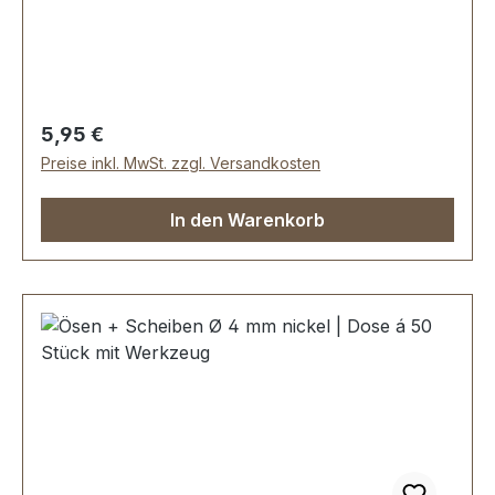
dazugehörigen Stanzwerkzeug eindrücken und
fixieren.Material: MESSING, rostfrei und
witterungsbeständig. Oberfläche dauerhaft
galvanisiert.Maße: Ø 14 mmLieferumfang:10
Stück Öse + Scheibe1 Werkzeug zum Einsetzen1
Regulärer Preis:
5,95 €
Montageanleitung
Preise inkl. MwSt. zzgl. Versandkosten
In den Warenkorb