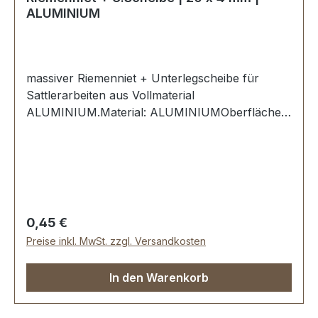
ALUMINIUM
massiver Riemenniet + Unterlegscheibe für
Sattlerarbeiten aus Vollmaterial
ALUMINIUM.Material: ALUMINIUMOberfläche:
AluminiumMaße:Ø Kopf: 12 mmØ Schaft: 4,0
mmLänge: 20 mmLieferumfang:1 Stück
Riemenniet1 Stück Unterlegscheibe
Regulärer Preis:
0,45 €
Preise inkl. MwSt. zzgl. Versandkosten
In den Warenkorb