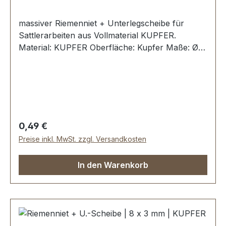
massiver Riemenniet + Unterlegscheibe für
Sattlerarbeiten aus Vollmaterial KUPFER.
Material: KUPFER Oberfläche: Kupfer Maße: Ø
Kopf: 9 mm Ø Schaft: 3,0 mm Länge: 12 mm
Lieferumfang: 1 Stück Riemenniet 1 Stück
Unterlegscheibe
Regulärer Preis:
0,49 €
Preise inkl. MwSt. zzgl. Versandkosten
In den Warenkorb