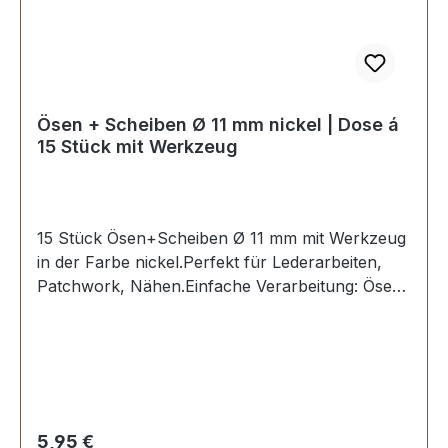
Ösen + Scheiben Ø 11 mm nickel | Dose á
15 Stück mit Werkzeug
15 Stück Ösen+Scheiben Ø 11 mm mit Werkzeug
in der Farbe nickel.Perfekt für Lederarbeiten,
Patchwork, Nähen.Einfache Verarbeitung: Ösen
in ein vorgestanztes Loch stecken und mit dem
dazugehörigen Stanzwerkzeug eindrücken und
fixieren.Material: MESSING, rostfrei und
witterungsbeständig. Oberfläche dauerhaft
galvanisiert.Maße: Ø 11 mmLieferumfang:15
Stück Öse + Scheibe1 Werkzeug zum Einsetzen1
Regulärer Preis:
5,95 €