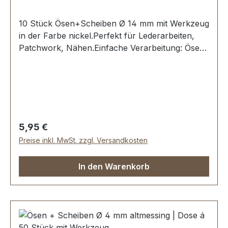
10 Stück Ösen+Scheiben Ø 14 mm mit Werkzeug
in der Farbe nickel.Perfekt für Lederarbeiten,
Patchwork, Nähen.Einfache Verarbeitung: Ösen
in ein vorgestanztes Loch stecken und mit dem
dazugehörigen Stanzwerkzeug eindrücken und
fixieren.Material: MESSING, rostfrei und
witterungsbeständig. Oberfläche dauerhaft
galvanisiert.Maße: Ø 14 mmLieferumfang:10
Stück Öse + Scheibe1 Werkzeug zum Einsetzen1
Regulärer Preis:
5,95 €
Montageanleitung
Preise inkl. MwSt. zzgl. Versandkosten
In den Warenkorb