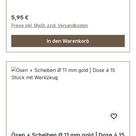
galvanisiert.Maße: Ø 8 mmLieferumfang:24
Stück Öse + Scheibe1 Werkzeug zum Einsetzen1
Regulärer Preis:
5,95 €
Montageanleitung
Preise inkl. MwSt. zzgl. Versandkosten
In den Warenkorb
Ösen + Scheiben Ø 11 mm gold | Dose á 15