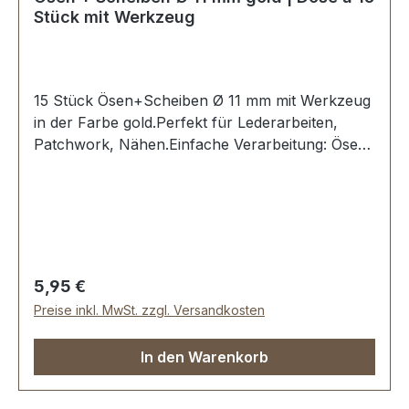
Stück mit Werkzeug
15 Stück Ösen+Scheiben Ø 11 mm mit Werkzeug
in der Farbe gold.Perfekt für Lederarbeiten,
Patchwork, Nähen.Einfache Verarbeitung: Ösen
in ein vorgestanztes Loch stecken und mit dem
dazugehörigen Stanzwerkzeug eindrücken und
fixieren.Material: MESSING, rostfrei und
witterungsbeständig. Oberfläche dauerhaft
galvanisiert.Maße: Ø 11 mmLieferumfang:15
Stück Öse + Scheibe1 Werkzeug zum Einsetzen1
Regulärer Preis:
5,95 €
Montageanleitung
Preise inkl. MwSt. zzgl. Versandkosten
In den Warenkorb