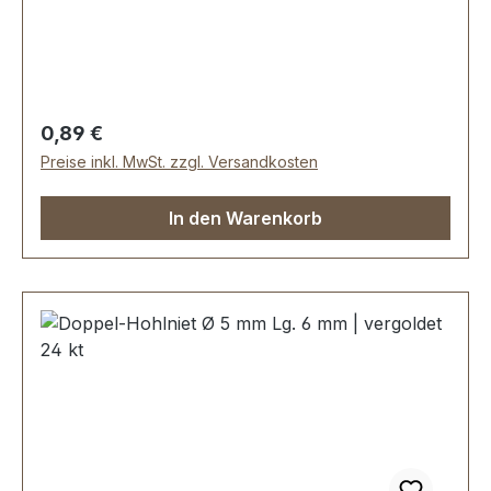
Unterteil: 7,5 mmLieferumfang:1 Stück Hohlniet-
Oberteil (Kappe)1 Stück Hohlniet-Unterteil (Stift)
Regulärer Preis:
0,89 €
Preise inkl. MwSt. zzgl. Versandkosten
In den Warenkorb