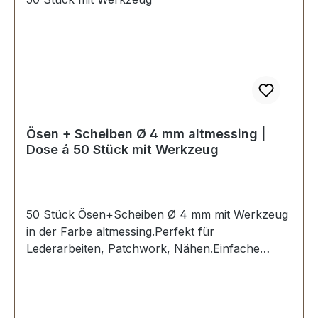
Ösen + Scheiben Ø 4 mm altmessing |
Dose á 50 Stück mit Werkzeug
50 Stück Ösen+Scheiben Ø 4 mm mit Werkzeug
in der Farbe altmessing.Perfekt für
Lederarbeiten, Patchwork, Nähen.Einfache
Verarbeitung: Ösen in ein vorgestanztes Loch
stecken und mit dem dazugehörigen
Stanzwerkzeug eindrücken und fixieren.Material:
MESSING, rostfrei und witterungsbeständig.