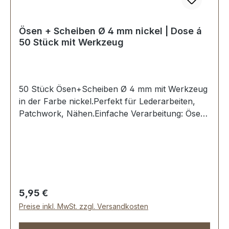
Ösen + Scheiben Ø 4 mm nickel | Dose á
50 Stück mit Werkzeug
50 Stück Ösen+Scheiben Ø 4 mm mit Werkzeug
in der Farbe nickel.Perfekt für Lederarbeiten,
Patchwork, Nähen.Einfache Verarbeitung: Ösen
in ein vorgestanztes Loch stecken und mit dem
dazugehörigen Stanzwerkzeug eindrücken und
fixieren.Material: MESSING, rostfrei und
witterungsbeständig. Oberfläche dauerhaft
galvanisiert.Maße: Ø 4 mmLieferumfang:50
Stück Öse + Scheibe1 Werkzeug zum Einsetzen1
Regulärer Preis:
5,95 €
Montageanleitung
Preise inkl. MwSt. zzgl. Versandkosten