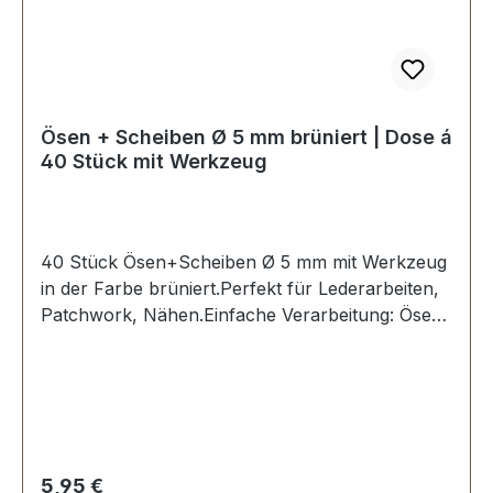
Ösen + Scheiben Ø 5 mm brüniert | Dose á
40 Stück mit Werkzeug
40 Stück Ösen+Scheiben Ø 5 mm mit Werkzeug
in der Farbe brüniert.Perfekt für Lederarbeiten,
Patchwork, Nähen.Einfache Verarbeitung: Ösen
in ein vorgestanztes Loch stecken und mit dem
dazugehörigen Stanzwerkzeug eindrücken und
fixieren.Material: MESSING, rostfrei und
witterungsbeständig. Oberfläche dauerhaft
galvanisiert.Maße: Ø 5 mmLieferumfang:40
Stück Öse + Scheibe1 Werkzeug zum Einsetzen1
Regulärer Preis:
5,95 €