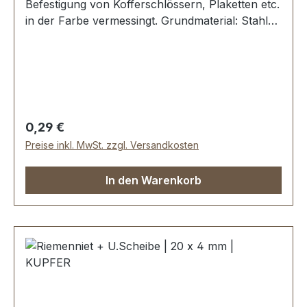
Befestigung von Kofferschlössern, Plaketten etc.
in der Farbe vermessingt. Grundmaterial: Stahl
Oberfläche: vernickelt, dauerhaft galvanisiert
Maße: Ø Kopf: 6,0 mm Ø Schaft: 3,0 mm Länge:
14,5 mm Lieferumfang: 1 Stück Zweispitzniet
Regulärer Preis:
0,29 €
Preise inkl. MwSt. zzgl. Versandkosten
In den Warenkorb