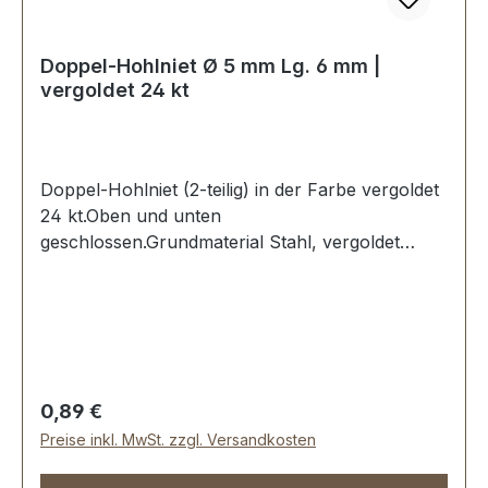
Doppel-Hohlniet Ø 5 mm Lg. 6 mm |
vergoldet 24 kt
Doppel-Hohlniet (2-teilig) in der Farbe vergoldet
24 kt.Oben und unten
geschlossen.Grundmaterial Stahl, vergoldet
galvanisiert.Maße: Ø Kopf: 5 mm, Stiftlänge
Unterteil: 6 mmLieferumfang:1 Stück Hohlniet-
Oberteil (Kappe)1 Stück Hohlniet-Unterteil (Stift)
Regulärer Preis:
0,89 €
Preise inkl. MwSt. zzgl. Versandkosten