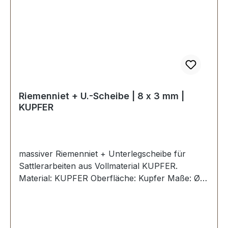
Riemenniet + U.-Scheibe | 8 x 3 mm |
KUPFER
massiver Riemenniet + Unterlegscheibe für
Sattlerarbeiten aus Vollmaterial KUPFER.
Material: KUPFER Oberfläche: Kupfer Maße: Ø
Kopf: 9 mm Ø Schaft: 3,0 mm Länge: 8 mm
Lieferumfang: 1 Stück Riemenniet 1 Stück
Unterlegscheibe