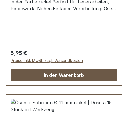
in der Farbe nickel.Perfekt für Lederarbeiten,
Patchwork, Nähen.Einfache Verarbeitung: Ösen
in ein vorgestanztes Loch stecken und mit dem
dazugehörigen Stanzwerkzeug eindrücken und
fixieren.Material: MESSING, rostfrei und
witterungsbeständig. Oberfläche dauerhaft
galvanisiert.Maße: Ø 8 mmLieferumfang:24
Stück Öse + Scheibe1 Werkzeug zum Einsetzen1
Regulärer Preis:
5,95 €
Montageanleitung
Preise inkl. MwSt. zzgl. Versandkosten
In den Warenkorb