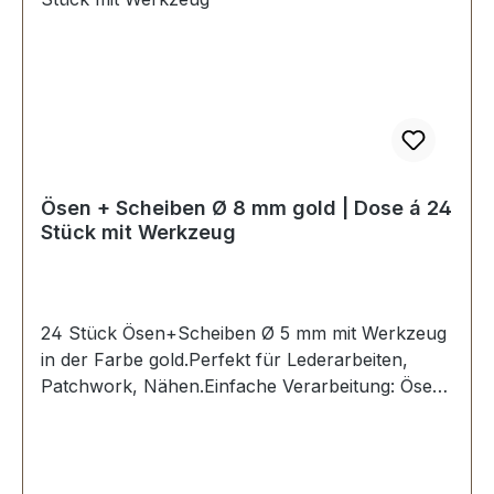
Ösen + Scheiben Ø 8 mm gold | Dose á 24
Stück mit Werkzeug
24 Stück Ösen+Scheiben Ø 5 mm mit Werkzeug
in der Farbe gold.Perfekt für Lederarbeiten,
Patchwork, Nähen.Einfache Verarbeitung: Ösen
in ein vorgestanztes Loch stecken und mit dem
dazugehörigen Stanzwerkzeug eindrücken und
fixieren.Material: MESSING, rostfrei und
witterungsbeständig. Oberfläche dauerhaft