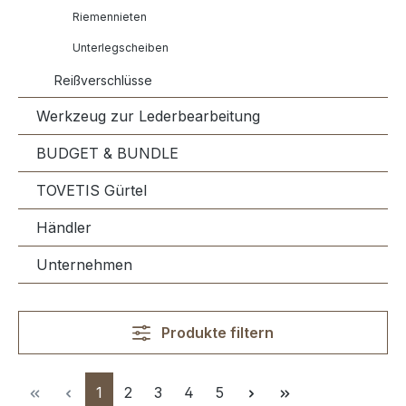
Riemennieten
Unterlegscheiben
Reißverschlüsse
Werkzeug zur Lederbearbeitung
BUDGET & BUNDLE
TOVETIS Gürtel
Händler
Unternehmen
Produkte filtern
Seite
Seite
Seite
Seite
Seite
1
2
3
4
5