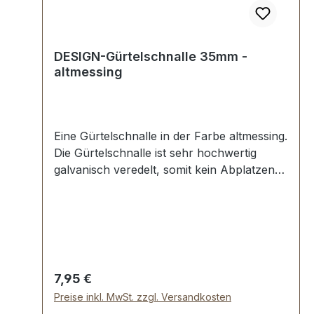
DESIGN-Gürtelschnalle 35mm -
altmessing
Eine Gürtelschnalle in der Farbe altmessing.
Die Gürtelschnalle ist sehr hochwertig
galvanisch veredelt, somit kein Abplatzen
der Oberfläche. Maße: Innendurchlass
(Gürtelbreite): ca. 35 mm Außenbreite: ca.
50 mmLieferumfang:1 Stück Gürtelschnalle
Regulärer Preis:
7,95 €
Preise inkl. MwSt. zzgl. Versandkosten