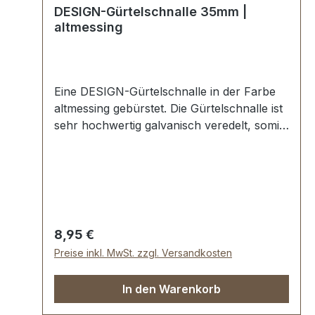
DESIGN-Gürtelschnalle 35mm |
altmessing
Eine DESIGN-Gürtelschnalle in der Farbe
altmessing gebürstet. Die Gürtelschnalle ist
sehr hochwertig galvanisch veredelt, somit
kein Abplatzen der Oberfläche. Maße:
Innendurchlass (Gürtelbreite): ca. 35
mmLieferumfang:1 Stück DESIGN-
Gürtelschnalle
Regulärer Preis:
8,95 €
Preise inkl. MwSt. zzgl. Versandkosten
In den Warenkorb