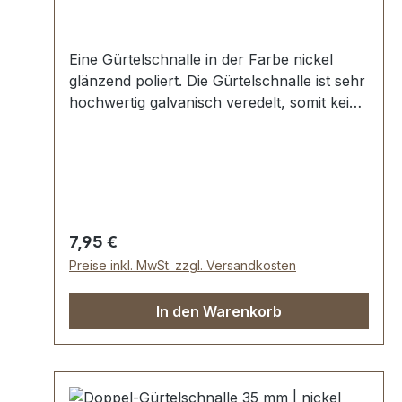
Eine Gürtelschnalle in der Farbe nickel
glänzend poliert. Die Gürtelschnalle ist sehr
hochwertig galvanisch veredelt, somit kein
Abplatzen der Oberfläche. Maße:
Innendurchlass (Gürtelbreite): ca. 35 mm
Außenbreite: ca. 50 mm
Regulärer Preis:
7,95 €
Preise inkl. MwSt. zzgl. Versandkosten
In den Warenkorb