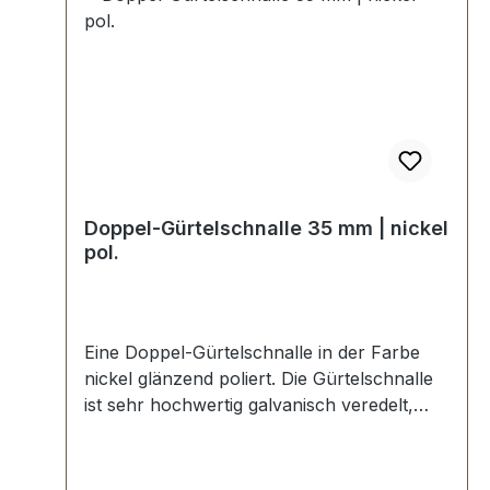
Doppel-Gürtelschnalle 35 mm | nickel
pol.
Eine Doppel-Gürtelschnalle in der Farbe
nickel glänzend poliert. Die Gürtelschnalle
ist sehr hochwertig galvanisch veredelt,
somit kein Abplatzen der Oberfläche.
Maße: Innendurchlass (Gürtelbreite): ca. 35
mm Außenbreite: ca. 48 mm Außenlänge: