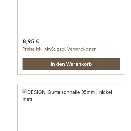
ist mit einer hochwertigen Galvanisierung
veredelt, somit dauerhaft und beständig.
Maße: Innendurchlass (Gürtelbreite): ca. 35
mm
Regulärer Preis:
8,95 €
Preise inkl. MwSt. zzgl. Versandkosten
In den Warenkorb