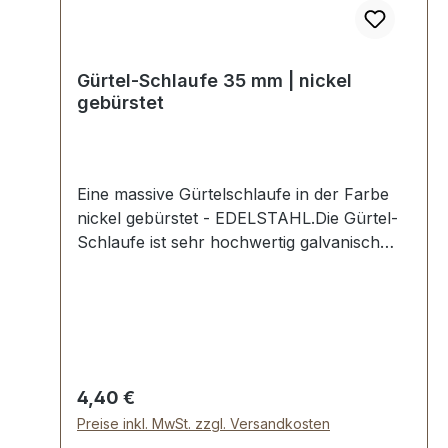
Gürtel-Schlaufe 35 mm | nickel
gebürstet
Eine massive Gürtelschlaufe in der Farbe
nickel gebürstet - EDELSTAHL.Die Gürtel-
Schlaufe ist sehr hochwertig galvanisch
veredelt, somit kein Abplatzen der
Oberfläche.Maße: Innendurchlass
(Gürtelbreite): ca. 35 mmInnenhöhe: ca. 10
mmLieferumfang:1 Stück Gürtel-Schlaufe
Regulärer Preis:
4,40 €
Preise inkl. MwSt. zzgl. Versandkosten