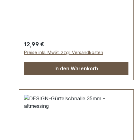
galvanisch veredelt, somit kein Abplatzen
der Oberfläche. Maße: Innendurchlass
(Gürtelbreite): ca. 35 mm
Regulärer Preis:
12,99 €
Preise inkl. MwSt. zzgl. Versandkosten
In den Warenkorb