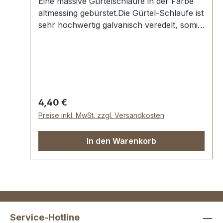
Eine massive Gürtelschlaufe in der Farbe
altmessing gebürstet.Die Gürtel-Schlaufe ist
sehr hochwertig galvanisch veredelt, somit
kein Abplatzen der Oberfläche.Maße:
Innendurchlass (Gürtelbreite): ca. 35
mmInnenhöhe: ca. 10 mmLieferumfang:1
Stück Gürtel-Schlaufe
Regulärer Preis:
4,40 €
Preise inkl. MwSt. zzgl. Versandkosten
In den Warenkorb
Service-Hotline