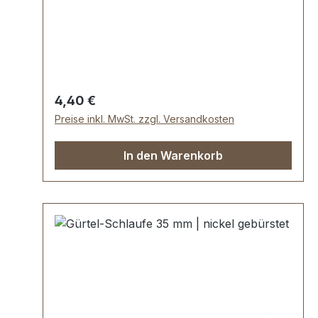
Abplatzen der
Oberfläche.Maße:Innendurchlass
(Gürtelbreite): ca. 35 mmInnenhöhe: ca. 12
mmLieferumfang:1 Stück Gürtel-Schlaufe
Regulärer Preis:
4,40 €
Preise inkl. MwSt. zzgl. Versandkosten
In den Warenkorb