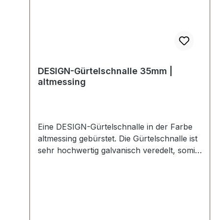
DESIGN-Gürtelschnalle 35mm |
altmessing
Eine DESIGN-Gürtelschnalle in der Farbe
altmessing gebürstet. Die Gürtelschnalle ist
sehr hochwertig galvanisch veredelt, somit
kein Abplatzen der Oberfläche. Maße:
Innendurchlass (Gürtelbreite): ca. 35 mm
Außenbreite: ca. 46 mm