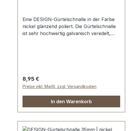
Eine DESIGN-Gürtelschnalle in der Farbe
nickel glänzend poliert. Die Gürtelschnalle
ist sehr hochwertig galvanisch veredelt,
somit kein Abplatzen der Oberfläche.
Maße: Innendurchlass (Gürtelbreite): ca. 35
mm
Regulärer Preis:
8,95 €
Preise inkl. MwSt. zzgl. Versandkosten
In den Warenkorb