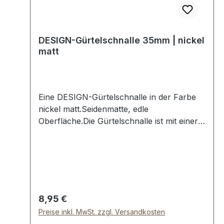
DESIGN-Gürtelschnalle 35mm | nickel
matt
Eine DESIGN-Gürtelschnalle in der Farbe
nickel matt.Seidenmatte, edle
Oberfläche.Die Gürtelschnalle ist mit einer
hochwertigen Galvanisierung veredelt,
somit dauerhaft und beständig. Maße:
Innendurchlass (Gürtelbreite): ca. 35 mm
Regulärer Preis:
8,95 €
Preise inkl. MwSt. zzgl. Versandkosten