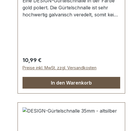
Eine DESIGN-Gürtelschnalle in der Farbe
gold poliert. Die Gürtelschnalle ist sehr
hochwertig galvanisch veredelt, somit kein
Abplatzen der Oberfläche. Maße:
Innendurchlass (Gürtelbreite): ca. 35 mm
Außenbreite: ca. 50 mm
Regulärer Preis:
10,99 €
Preise inkl. MwSt. zzgl. Versandkosten
In den Warenkorb