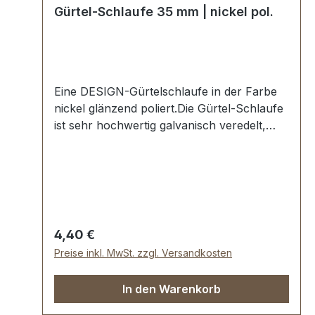
Gürtel-Schlaufe 35 mm | nickel pol.
Eine DESIGN-Gürtelschlaufe in der Farbe
nickel glänzend poliert.Die Gürtel-Schlaufe
ist sehr hochwertig galvanisch veredelt,
somit kein Abplatzen der
Oberfläche.Maße:Innendurchlass
(Gürtelbreite): ca. 35 mmInnenhöhe: ca. 12
mmLieferumfang:1 Stück Gürtel-Schlaufe
Regulärer Preis:
4,40 €
Preise inkl. MwSt. zzgl. Versandkosten
In den Warenkorb