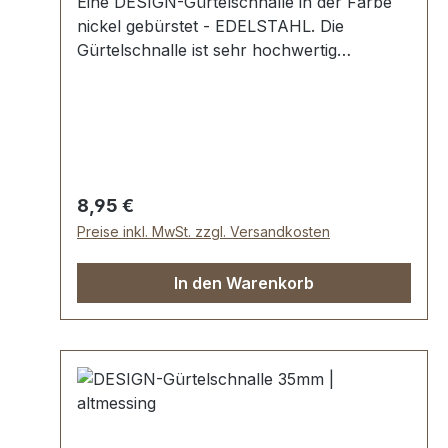
Eine DESIGN-Gürtelschnalle in der Farbe
nickel gebürstet - EDELSTAHL. Die
Gürtelschnalle ist sehr hochwertig
galvanisch veredelt, somit kein Abplatzen
der Oberfläche. Maße: Innendurchlass
(Gürtelbreite): ca. 35 mm Außenbreite: ca.
46 mm
Regulärer Preis:
8,95 €
Preise inkl. MwSt. zzgl. Versandkosten
In den Warenkorb