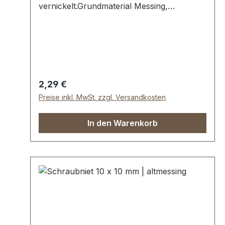
vernickelt.Grundmaterial Messing,
vernickelt galvanisiert.Maße:Ø Oberteil: 10
mmØ Unterteil: 10 mm, Schaftlänge 6
mmLieferumfang:1 Stück Oberteil (mit
Gewinde)1 Stück Unterteil (mit
Innengewinde)
Regulärer Preis:
2,29 €
Preise inkl. MwSt. zzgl. Versandkosten
In den Warenkorb