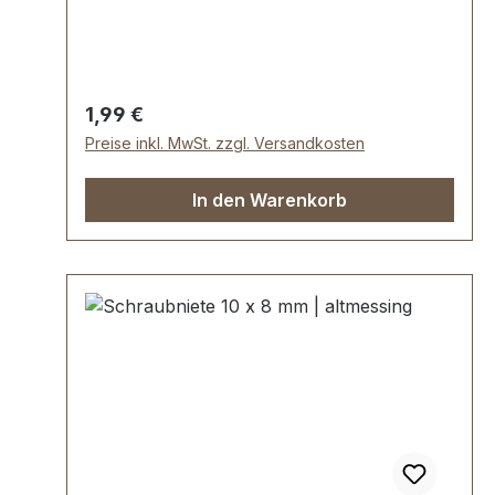
mmLieferumfang:1 Stück Oberteil (mit
Gewinde)1 Stück Unterteil (mit
Innengewinde)
Regulärer Preis:
1,99 €
Preise inkl. MwSt. zzgl. Versandkosten
In den Warenkorb