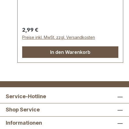
Unterteil: 10 mm, Schaftlänge 6 mm
Lieferumfang: 1 Stück Oberteil (mit
Gewinde) 1 Stück Unterteil (mit
Innengewinde)
Regulärer Preis:
2,99 €
Preise inkl. MwSt. zzgl. Versandkosten
In den Warenkorb
Service-Hotline
Shop Service
Informationen