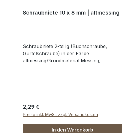
Schraubniete 10 x 8 mm | altmessing
Schraubniete 2-teilig (Buchschraube,
Gürtelschraube) in der Farbe
altmessing.Grundmaterial Messing,
altmessing galvanisiert.Maße:Ø Oberteil: 10
mmØ Unterteil: 10 mm, Schaftlänge 8
mmLieferumfang:1 Stück Oberteil (mit
Gewinde)1 Stück Unterteil (mit
Innengewinde)
Regulärer Preis:
2,29 €
Preise inkl. MwSt. zzgl. Versandkosten
In den Warenkorb