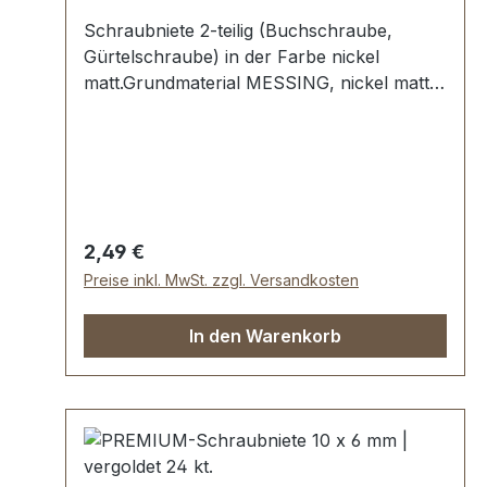
Schraubniete 2-teilig (Buchschraube,
Gürtelschraube) in der Farbe nickel
matt.Grundmaterial MESSING, nickel matt
galvanisiert.Maße:Ø Oberteil: 10 mmØ
Unterteil: 10 mm, Schaftlänge 10
mmLieferumfang:1 Stück Oberteil (mit
Gewinde)1 Stück Unterteil (mit
Innengewinde)
Regulärer Preis:
2,49 €
Preise inkl. MwSt. zzgl. Versandkosten
In den Warenkorb