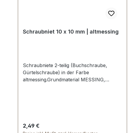
Schraubniet 10 x 10 mm | altmessing
Schraubniete 2-teilig (Buchschraube,
Gürtelschraube) in der Farbe
altmessing.Grundmaterial MESSING,
altmessing galvanisiert.Maße:Ø Oberteil: 10
mmØ Unterteil: 10 mm, Schaftlänge 10
mmLieferumfang:1 Stück Oberteil (mit
Gewinde)1 Stück Unterteil (mit
Innengewinde)
Regulärer Preis:
2,49 €