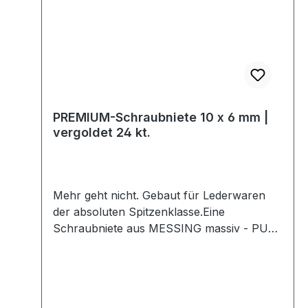
PREMIUM-Schraubniete 10 x 6 mm |
vergoldet 24 kt.
Mehr geht nicht. Gebaut für Lederwaren
der absoluten Spitzenklasse.Eine
Schraubniete aus MESSING massiv - PURE
BRASS.Die Schraubniete ist aus Messing
gedreht und vergoldet 24 kt.Exklusiv aus
der Serie PREMIUM von ERICH VETTER |
ISERLOHN | GERMANY.Material: massives