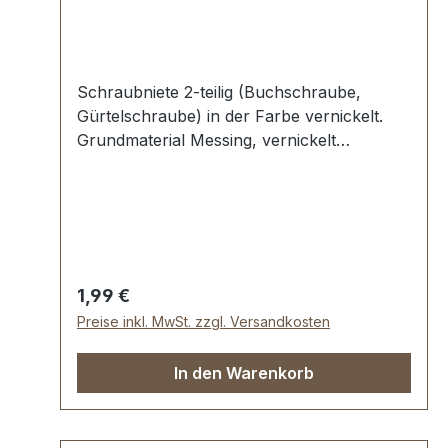
Schraubniete 2-teilig (Buchschraube,
Gürtelschraube) in der Farbe vernickelt.
Grundmaterial Messing, vernickelt
galvanisiert. Maße: Ø Oberteil: 10 mm Ø
Unterteil: 10 mm, Schaftlänge 6 mm
Lieferumfang: 1 Stück Oberteil (mit
Gewinde) 1 Stück Unterteil (mit
Innengewinde)
Regulärer Preis:
1,99 €
Preise inkl. MwSt. zzgl. Versandkosten
In den Warenkorb