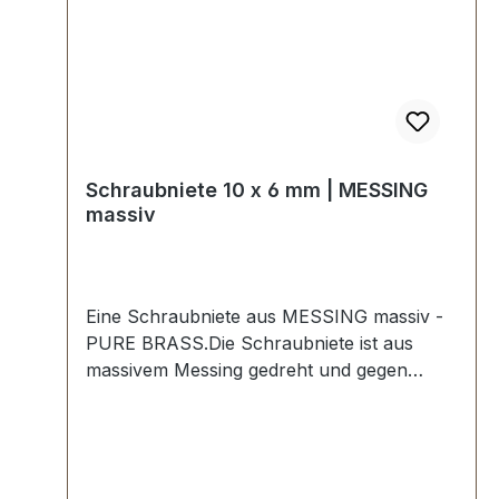
Schraubniete 10 x 6 mm | MESSING
massiv
Eine Schraubniete aus MESSING massiv -
PURE BRASS.Die Schraubniete ist aus
massivem Messing gedreht und gegen
Anlaufen der Oberfläche geschützt.Maße:Ø
Oberteil: 10 mmØ Unterteil: 10 mm,
Schaftlänge 6 mmLieferumfang:1 Stück
Oberteil (mit Gewinde)1 Stück Unterteil (mit