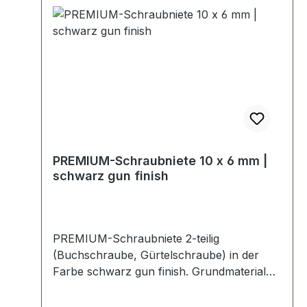
MÖGLICH.Montage durch Fachbetrieb
(Täschner/Sattler) wird
empfohlen.Lieferumfang:1 Stück Oberteil,
glatt ohne Schraubschlitz (mit Gewinde) 1
Stück Unterteil mit Schraubschlitz (mit
Innengewinde)
PREMIUM-Schraubniete 10 x 6 mm |
schwarz gun finish
PREMIUM-Schraubniete 2-teilig
(Buchschraube, Gürtelschraube) in der
Farbe schwarz gun finish. Grundmaterial
Messing, hochwertig schwarz galvanisiert
und poliert. Maße: Ø Oberteil: 10 mm Ø