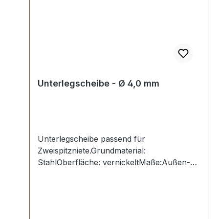
Unterlegscheibe - Ø 4,0 mm
Unterlegscheibe passend für
Zweispitzniete.Grundmaterial:
StahlOberfläche: vernickeltMaße:Außen-Ø:
10 mmInnen-Ø: 4,0 mmLieferumfang:1
Stück Unterlegscheibe