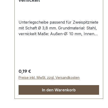
vernickelt
Unterlegscheibe passend für Zweispitzniete
mit Schaft Ø 3,8 mm. Grundmaterial: Stahl,
vernickelt Maße: Außen-Ø: 10 mm, Innen-
Ø: 4,0 mm Lieferumfang: 1 Stück
Unterlegscheibe
Regulärer Preis:
0,19 €
Preise inkl. MwSt. zzgl. Versandkosten
In den Warenkorb