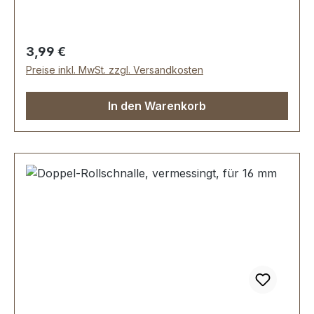
Durchlassweite: 20 mm, Drahtstärke: 3,5 mm.
Lieferumfang: 1 Stück Doppel-Rollschnalle
Regulärer Preis:
3,99 €
Preise inkl. MwSt. zzgl. Versandkosten
In den Warenkorb