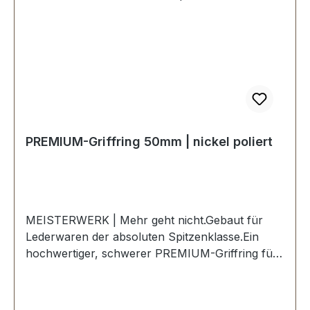
Lieferumfang:1 Stück Griffring
PREMIUM-Griffring 50mm | nickel poliert
MEISTERWERK | Mehr geht nicht.Gebaut für
Lederwaren der absoluten Spitzenklasse.Ein
hochwertiger, schwerer PREMIUM-Griffring für
Lederwaren in der Farbe nickel
hochglanzpoliert.Exklusiv aus der Serie
PREMIUM von ERICH VETTER | ISERLOHN |