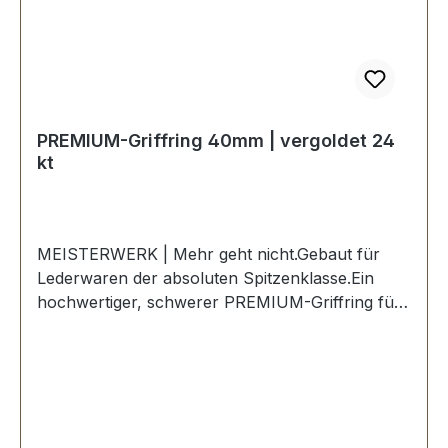
PREMIUM-Griffring 40mm | vergoldet 24
kt
MEISTERWERK | Mehr geht nicht.Gebaut für
Lederwaren der absoluten Spitzenklasse.Ein
hochwertiger, schwerer PREMIUM-Griffring für
Lederwaren in der Farbe vergoldet 24
kt.Exklusiv aus der Serie PREMIUM von ERICH
VETTER | ISERLOHN | GERMANY.Material:
massives Messing.Handgeschliffen. Handpoliert.
Handgalvanisiert.Fein handpolierte Oberfläche
mit perfekten Kanten.Sehr stabil, bestens