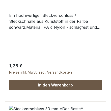
Ein hochwertiger Steckverschluss /
Steckschnalle aus Kunststoff in der Farbe
schwarz.Material: PA 6 Nylon - schlagfest und
zäh. Erstausrüster-Qualität.Sehr stabil, bestens
geeignet für Taschen, Rucksäcke,
Lederwaren.Durchlassweite: 15
mmLieferumfang:1 Stück Steckverschluss, 2-
teilig
Regulärer Preis:
1,39 €
Preise inkl. MwSt. zzgl. Versandkosten
In den Warenkorb