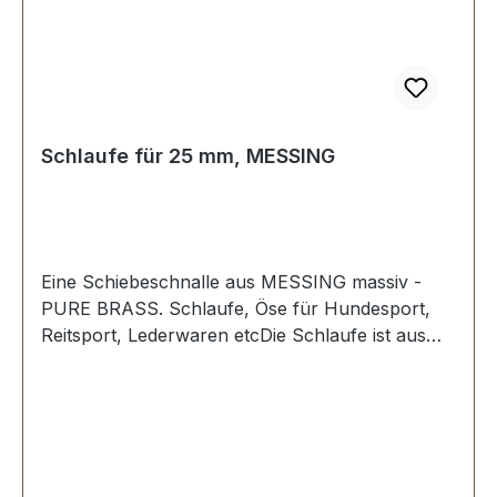
Schlaufe für 25 mm, MESSING
Eine Schiebeschnalle aus MESSING massiv -
PURE BRASS. Schlaufe, Öse für Hundesport,
Reitsport, Lederwaren etcDie Schlaufe ist aus
Messing und gegen Anlaufen der Oberfläche
geschützt.Durchlassweite: 25 mm,
Durchlasshöhe: ca. 9 mm.Lieferumfang:1 Stück
Schlaufe