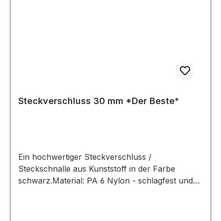
Steckverschluss 30 mm *Der Beste*
Ein hochwertiger Steckverschluss /
Steckschnalle aus Kunststoff in der Farbe
schwarz.Material: PA 6 Nylon - schlagfest und
zäh. Erstausrüster-Qualität.Sehr stabil, bestens
geeignet für Taschen, Rucksäcke,
Lederwaren.Durchlassweite: 30