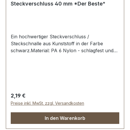
Steckverschluss 40 mm *Der Beste*
Ein hochwertiger Steckverschluss /
Steckschnalle aus Kunststoff in der Farbe
schwarz.Material: PA 6 Nylon - schlagfest und
zäh. Erstausrüster-Qualität.Sehr stabil, bestens
geeignet für Taschen, Rucksäcke,
Lederwaren.Durchlassweite: 40
mmLieferumfang:1 Stück Steckverschluss, 2-
teilig
Regulärer Preis:
2,19 €
Preise inkl. MwSt. zzgl. Versandkosten
In den Warenkorb