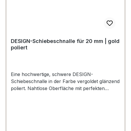
DESIGN-Schiebeschnalle für 20 mm | gold
poliert
Eine hochwertige, schwere DESIGN-
Schiebeschnalle in der Farbe vergoldet glänzend
poliert. Nahtlose Oberfläche mit perfekten
Kanten. Sehr stabil, bestens geeignet für
Taschen, Reisetaschen, Weekender.
Durchlassweite: 20 mm, Durchlasshöhe: ca. 8
mm. Lieferumfang: 1 Stück Schiebeschnalle