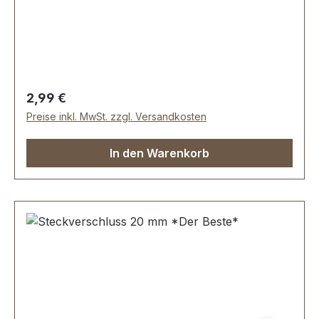
zäh. Erstausrüster-Qualität.Sehr stabil, bestens
geeignet für Taschen, Rucksäcke,
Lederwaren.Durchlassweite: 50
mmLieferumfang:1 Stück Steckverschluss, 2-
teilig
Regulärer Preis:
2,99 €
Preise inkl. MwSt. zzgl. Versandkosten
In den Warenkorb