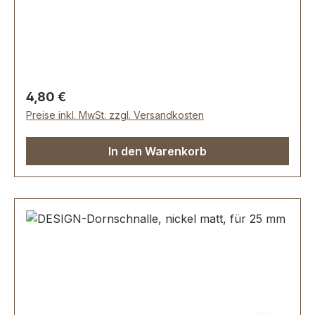
perfekten Kanten. Sehr stabil, bestens geeignet
für Taschen, Reisetaschen, Weekender.
Durchlassweite: 30 mm, Durchlasshöhe: ca. 8
mm. Lieferumfang: 1 Stück DESIGN-
Schiebeschnalle
Regulärer Preis:
4,80 €
Preise inkl. MwSt. zzgl. Versandkosten
In den Warenkorb