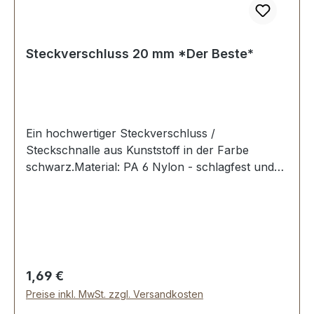
Steckverschluss 20 mm *Der Beste*
Ein hochwertiger Steckverschluss /
Steckschnalle aus Kunststoff in der Farbe
schwarz.Material: PA 6 Nylon - schlagfest und
zäh. Erstausrüster-Qualität.Sehr stabil, bestens
geeignet für Taschen, Rucksäcke,
Lederwaren.Durchlassweite: 20
mmLieferumfang:1 Stück Steckverschluss, 2-
teilig
Regulärer Preis:
1,69 €
Preise inkl. MwSt. zzgl. Versandkosten