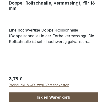
Doppel-Rollschnalle, vermessingt, für 16
mm
Eine hochwertige Doppel-Rollschnalle
(Doppelschnalle) in der Farbe vermessingt. Die
Rollschnalle ist sehr hochwertig galvanisch
veredelt, somit kein Abplatzen der Oberfläche.
Sehr stabil, bestens geeignet für Taschen,
Rucksäcke, Lederwaren. Stahl, 1 Dorn.
Durchlassweite: 16 mm, Drahtstärke: 3,0 mm.
Lieferumfang: 1 Stück Doppel-Rollschnalle
Regulärer Preis:
3,79 €
Preise inkl. MwSt. zzgl. Versandkosten
In den Warenkorb