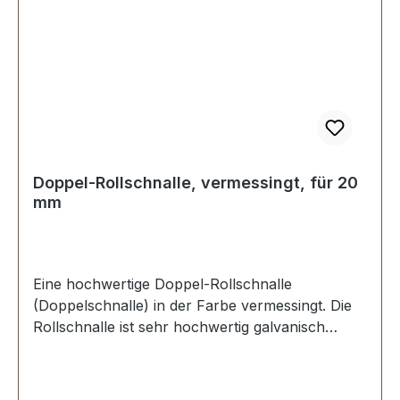
Doppel-Rollschnalle, vermessingt, für 20
mm
Eine hochwertige Doppel-Rollschnalle
(Doppelschnalle) in der Farbe vermessingt. Die
Rollschnalle ist sehr hochwertig galvanisch
veredelt, somit kein Abplatzen der Oberfläche.
Sehr stabil, bestens geeignet für Taschen,
Rucksäcke, Lederwaren. Stahl, 1 Dorn.