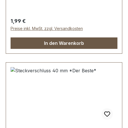
mmLieferumfang:1 Stück Steckverschluss, 2-
teilig
Regulärer Preis:
1,99 €
Preise inkl. MwSt. zzgl. Versandkosten
In den Warenkorb