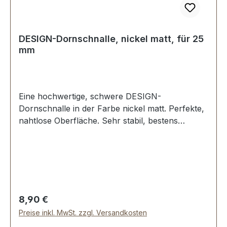
DESIGN-Dornschnalle, nickel matt, für 25
mm
Eine hochwertige, schwere DESIGN-
Dornschnalle in der Farbe nickel matt. Perfekte,
nahtlose Oberfläche. Sehr stabil, bestens
geeignet für Taschen, Handtaschen, Rucksäcke.
Durchlassweite: 25 mm. Lieferumfang: 1 Stück
Dornschnalle
Regulärer Preis:
8,90 €
Preise inkl. MwSt. zzgl. Versandkosten