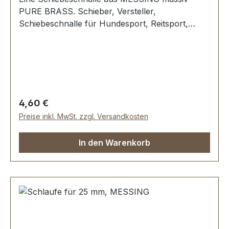
PURE BRASS. Schieber, Versteller,
Schiebeschnalle für Hundesport, Reitsport,
Lederwaren etcDie Schiebeschnalle ist aus
schwerem, gegossenem Messing und gegen
Anlaufen der Oberfläche
geschützt.Durchlassweite: 25 mm,
Durchlasshöhe: ca. 9 mm.Lieferumfang:1 Stück
Schiebeschnalle
Regulärer Preis:
4,60 €
Preise inkl. MwSt. zzgl. Versandkosten
In den Warenkorb