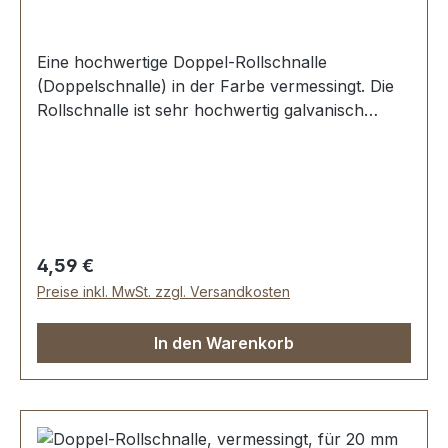
Eine hochwertige Doppel-Rollschnalle
(Doppelschnalle) in der Farbe vermessingt. Die
Rollschnalle ist sehr hochwertig galvanisch
veredelt, somit kein Abplatzen der Oberfläche.
Sehr stabil, bestens geeignet für Taschen,
Rucksäcke, Lederwaren. Stahl, 1 Dorn.
Durchlassweite: 30 mm, Drahtstärke: 3,7 mm.
Lieferumfang: 1 Stück Doppel-Rollschnalle
Regulärer Preis:
4,59 €
Preise inkl. MwSt. zzgl. Versandkosten
In den Warenkorb