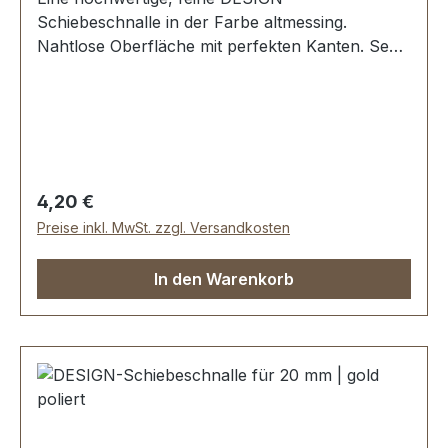
Schiebeschnalle in der Farbe altmessing.
Nahtlose Oberfläche mit perfekten Kanten. Sehr
stabil, bestens geeignet für Taschen,
Reisetaschen, Weekender. Durchlassweite: 20
mm, Durchlasshöhe: ca. 9 mm. Lieferumfang: 1
Stück Schiebeschnalle
Regulärer Preis:
4,20 €
Preise inkl. MwSt. zzgl. Versandkosten
In den Warenkorb