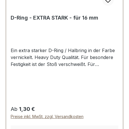
D-Ring - EXTRA STARK - für 16 mm
Ein extra starker D-Ring / Halbring in der Farbe
vernickelt. Heavy Duty Qualität. Für besondere
Festigkeit ist der Stoß verschweißt. Für
Sattlerarbeiten und zur Produktion von
Taschen, Rucksäcken, Lederwaren etc. Zur
Herstellung und Reparatur von Reit- und
Hundesportartikeln. Material: Stahl; mit bester
galvanischer Vernickelung. Durchlassweite: 16
mm, Drahtstärke: 3,4 mm. Lieferumfang: 1 Stück
Regulärer Preis:
Ab
1,30 €
D-Ring, EXTRA STARK
Preise inkl. MwSt. zzgl. Versandkosten