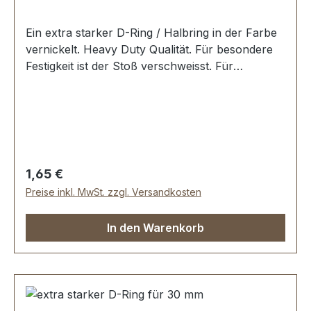
Ein extra starker D-Ring / Halbring in der Farbe
vernickelt. Heavy Duty Qualität. Für besondere
Festigkeit ist der Stoß verschweisst. Für
Sattlerarbeiten und zur Produktion von
Taschen, Rucksäcken, Lederwaren etc. Zur
Herstellung und Reparatur von Reit- und
Hundesportartikeln. Material: Stahl; mit bester
galvanischer Vernickelung. Durchlassweite: 40
mm, Drahtstärke: 6,5 mm. Lieferumfang: 1 Stück
Regulärer Preis:
1,65 €
D-Ring
Preise inkl. MwSt. zzgl. Versandkosten
In den Warenkorb