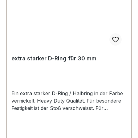
extra starker D-Ring für 30 mm
Ein extra starker D-Ring / Halbring in der Farbe
vernickelt. Heavy Duty Qualität. Für besondere
Festigkeit ist der Stoß verschweisst. Für
Sattlerarbeiten und zur Produktion von
Taschen, Rucksäcken, Lederwaren etc. Zur
Herstellung und Reparatur von Reit- und
Hundesportartikeln. Material: Stahl; mit bester