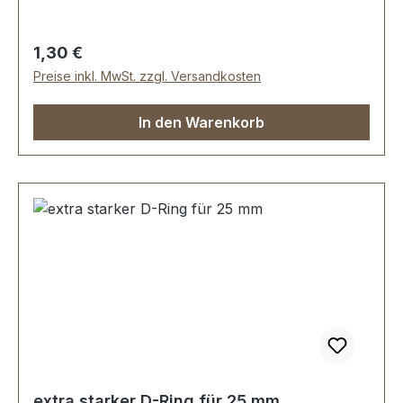
galvanischer Vernickelung. Durchlassweite: 30
mm, Drahtstärke: 5,5 mm. Lieferumfang: 1 Stück
Regulärer Preis:
1,30 €
D-Ring
Preise inkl. MwSt. zzgl. Versandkosten
In den Warenkorb
extra starker D-Ring für 25 mm