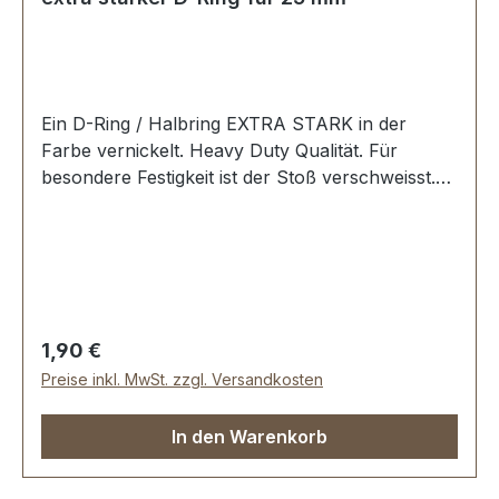
Ein D-Ring / Halbring EXTRA STARK in der
Farbe vernickelt. Heavy Duty Qualität. Für
besondere Festigkeit ist der Stoß verschweisst.
Für Sattlerarbeiten und zur Produktion von
schweren Taschen, Rucksäcken, Lederwaren
etc. Zur Herstellung und Reparatur von Reit-
und Hundesportartikeln. Material: Stahl; mit
bester galvanischer Vernickelung.
Durchlassweite: 25 mm, Drahtstärke: 4,6 mm.
Regulärer Preis:
1,90 €
Lieferumfang: 1 Stück D-Ring
Preise inkl. MwSt. zzgl. Versandkosten
In den Warenkorb