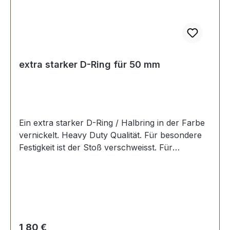
extra starker D-Ring für 50 mm
Ein extra starker D-Ring / Halbring in der Farbe
vernickelt. Heavy Duty Qualität. Für besondere
Festigkeit ist der Stoß verschweisst. Für
Sattlerarbeiten und zur Produktion von
Taschen, Rucksäcken, Lederwaren etc. Zur
Herstellung und Reparatur von Reit- und
Hundesportartikeln. Material: Stahl; mit bester
galvanischer Vernickelung. Durchlassweite: 50
mm, Drahtstärke: 7,0 mm. Lieferumfang: 1 Stück
Regulärer Preis:
1,80 €