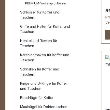
P
PREMIUM-Vorhangschlösser
| 
Re
5
Schlösser für Koffer und
Je
Pre
Taschen
vo
Ve
Gr
Griffe und Halter für Koffer und
Ha
Taschen
Ma
Henkel und Riemen für
ca
Taschen
80
mm
Karabinerhaken für Koffer und
Taschen
mm - Die Beschlä
E
Schnallen für Koffer und
ku
Taschen
en
Ringe und D-Ringe für Koffer
U
und Taschen
R
Mo
Beschläge für Koffer
(T
Maulbügel für Doktortaschen
empfo