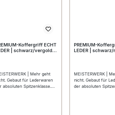
REMIUM-Koffergriff ECHT
PREMIUM-Koffergr
EDER | schwarz/vergoldet
LEDER | schwarz/n
 kt
ISTERWERK | Mehr geht
MEISTERWERK | Meh
ut für Lederwaren
nicht. Gebaut für Lederwaren
r absoluten Spitzenklasse.
der absoluten Spitze
emium-Koffergriff ECHT
Premium-Koffergriff
DER in der Farbe LEDER
LEDER in der Farbe
hwarz / vergoldet 24 kt.
schwarz / nickel
klusiv aus der Serie
hochglanzpoliert. Bel