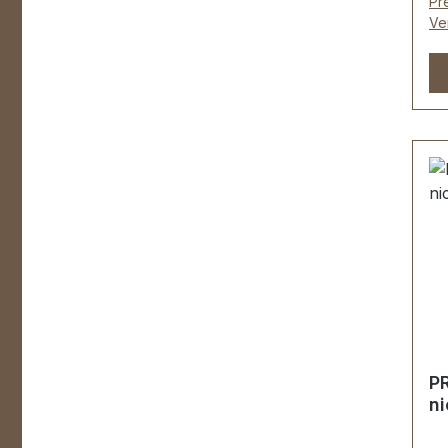
Pre
Me
Ve
Ha
Ha
ha
pe
be
Ta
Le
mm
Be
P
ku
en
U
R
MÖ
P
Fa
ni
wi
St