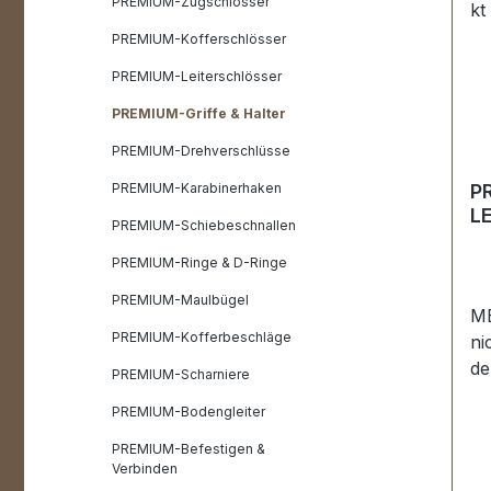
PREMIUM-Zugschlösser
PREMIUM-Kofferschlösser
PREMIUM-Leiterschlösser
PREMIUM-Griffe & Halter
PREMIUM-Drehverschlüsse
PREMIUM-Karabinerhaken
P
L
PREMIUM-Schiebeschnallen
24
PREMIUM-Ringe & D-Ringe
PREMIUM-Maulbügel
ME
PREMIUM-Kofferbeschläge
nicht. Geba
de
PREMIUM-Scharniere
Pr
PREMIUM-Bodengleiter
LE
sc
PREMIUM-Befestigen &
Verbinden
Ex