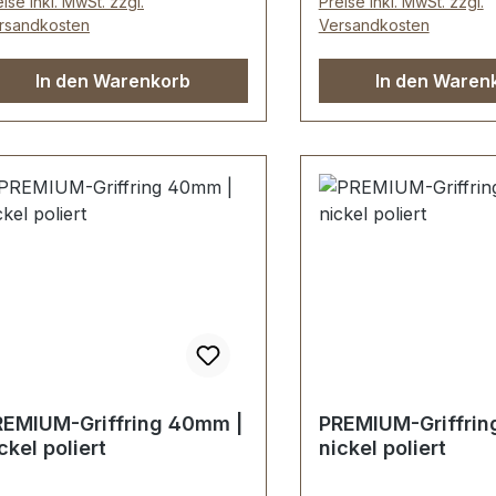
ise inkl. MwSt. zzgl.
Preise inkl. MwSt. zzgl.
ssing.Handgeschliffen.
Messing.Handgeschli
rsandkosten
Versandkosten
ndpoliert.
Handpoliert.
ndgalvanisiert.Fein
Handgalvanisiert.Fei
In den Warenkorb
In den Waren
ndpolierte Oberfläche mit
handpolierte Oberflä
rfekten Kanten.Sehr stabil,
perfekten Kanten.Seh
stens geeignet für Mappen,
bestens geeignet fü
schen,
Taschen,
derwaren.Durchlassweite: 40
Lederwaren.Durchlas
, Durchlasshöhe: 9 mm.-Die
mm, Durchlasshöhe:
schläge der Serie EV-
Beschläge der Serie 
REMIUM werden
PREMIUM werden
ndenspezifisch galvanisiert,
kundenspezifisch galv
dmontiert und poliert.KEIN
endmontiert und poli
MTAUSCH ODER
UMTAUSCH ODER
ÜCKGABE
RÜCKGABE
GLICH.Montage durch
MÖGLICH.Montage d
REMIUM-Griffring 40mm |
PREMIUM-Griffrin
chbetrieb (Täschner/Sattler)
Fachbetrieb (Täschne
ckel poliert
nickel poliert
rd empfohlen.-Lieferumfang:1
wird empfohlen.-Lie
ück Griffring
Stück Griffring