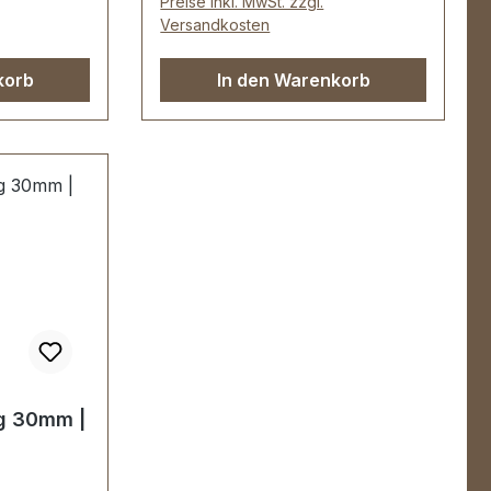
Preise inkl. MwSt. zzgl.
ffen.
Messing.Handgeschliffen.
Versandkosten
Handpoliert.
n
Handgalvanisiert.Fein
korb
In den Warenkorb
che mit
handpolierte Oberfläche mit
r stabil,
perfekten Kanten.Sehr stabil,
r Mappen,
bestens geeignet für Mappen,
Taschen,
sweite: 30
Lederwaren.Durchlassweite: 50
 9 mm.-Die
mm, Durchlasshöhe: 9 mm.-Die
EV-
Beschläge der Serie EV-
PREMIUM werden
anisiert,
kundenspezifisch galvanisiert,
ert.KEIN
endmontiert und poliert.KEIN
UMTAUSCH ODER
RÜCKGABE
urch
MÖGLICH.Montage durch
g 30mm |
r/Sattler)
Fachbetrieb (Täschner/Sattler)
ferumfang:1
wird empfohlen.-Lieferumfang:1
Stück Griffring