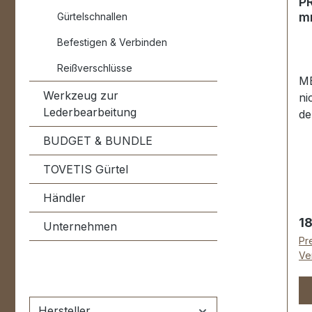
PR
Stück 
mm
Gürtelschnallen
vor
Befestigen & Verbinden
Unt
Sc
Reißverschlüsse
ME
Werkzeug zur
ni
Lederbearbeitung
de
Ei
BUDGET & BUNDLE
PR
Ko
TOVETIS Gürtel
24
Händler
P
|
Re
18
Unternehmen
Ma
Pre
Au
Ve
ge
Ha
Na
Hersteller