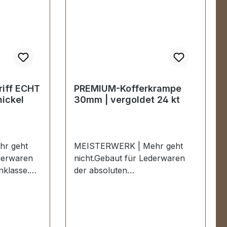
iff ECHT
PREMIUM-Kofferkrampe
ickel
30mm | vergoldet 24 kt
r geht
MEISTERWERK | Mehr geht
nicht.Gebaut für Lederwaren
nklasse.
der absoluten
 ECHT
Spitzenklasse.Eine
 LEDER
hochwertiger PREMIUM-
Kofferkrampe für Lederwaren
astbar bis
in der Farbe vergoldet 24