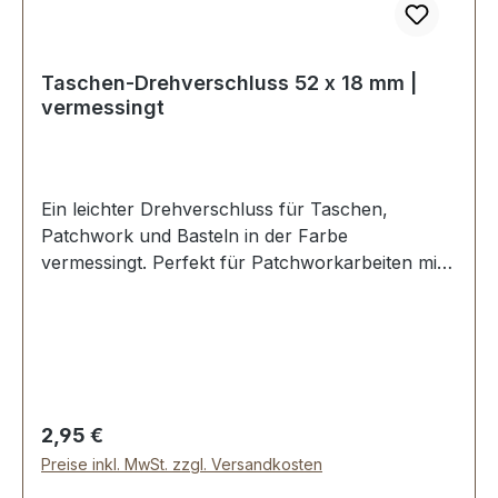
Taschen-Drehverschluss 52 x 18 mm |
vermessingt
Ein leichter Drehverschluss für Taschen,
Patchwork und Basteln in der Farbe
vermessingt. Perfekt für Patchworkarbeiten mit
Filz, Stoff und Textil - kein Spezialwerkzeug
erforderlich. Aussenmaße der Ösenplatte: Breite:
ca. 52 mm , Länge von oben nach unten ca. 18
mm. Die Befestigung der Ösenplatte erfolgt mit 2
Klammern und Gegenscheibe. Der Drehwirbel
wird mit 2 Klammern, Unterlage und
Regulärer Preis:
2,95 €
Gegenscheibe einfach und dauerhaft befestigt.
Preise inkl. MwSt. zzgl. Versandkosten
Lieferumfang: 1 Stück Drehverschluss-Wirbel mit