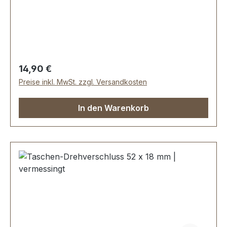
ca. 60 mm , Gesamtstärke ca. 12 mm .
Lieferumfang: 1 Stück Zugschloss, bestehend
aus Oberteil und Unterteil
Regulärer Preis:
14,90 €
Preise inkl. MwSt. zzgl. Versandkosten
In den Warenkorb