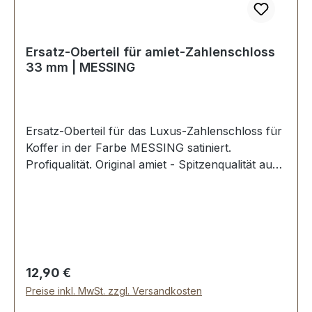
Ersatz-Oberteil für amiet-Zahlenschloss
33 mm | MESSING
Ersatz-Oberteil für das Luxus-Zahlenschloss für
Koffer in der Farbe MESSING satiniert.
Profiqualität. Original amiet - Spitzenqualität aus
der Schweiz. Material: MESSING massiv.
Schwere Luxus-Qualität. Breite oben: ca. 33 mm,
Länge von oben nach unten: ca. 48 mm,
Lochabstand ca. 22 mm Klammern zur
Befestigung. Lieferumfang: 1 Stück Oberteil für
Zahlenschloss
Regulärer Preis:
12,90 €
Preise inkl. MwSt. zzgl. Versandkosten