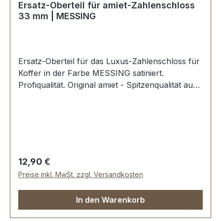
Ersatz-Oberteil für amiet-Zahlenschloss
33 mm | MESSING
Ersatz-Oberteil für das Luxus-Zahlenschloss für
Koffer in der Farbe MESSING satiniert.
Profiqualität. Original amiet - Spitzenqualität aus
der Schweiz. Material: MESSING massiv.
Schwere Luxus-Qualität. Breite oben: ca. 33 mm,
Länge von oben nach unten: ca. 48 mm,
Lochabstand ca. 22 mm Nietlöcher zur
Befestigung. Lieferumfang: 1 Stück Oberteil für
Zahlenschloss 2 Stück Zweispitznieten zur
Regulärer Preis:
12,90 €
Befestigung inclusive
Preise inkl. MwSt. zzgl. Versandkosten
In den Warenkorb