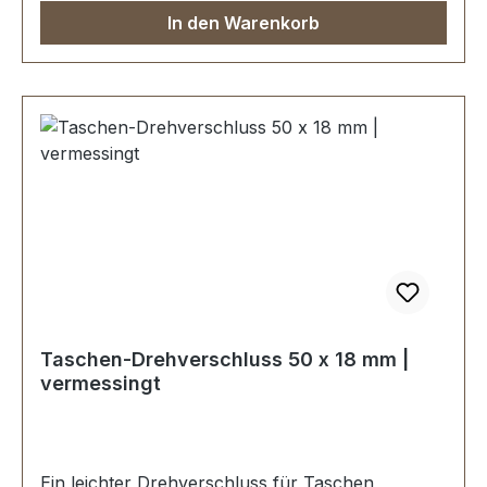
Unterlage und Gegenscheibe1 Stück Ösenplatte
In den Warenkorb
mit Klammern und Gegenscheibe.
Taschen-Drehverschluss 50 x 18 mm |
vermessingt
Ein leichter Drehverschluss für Taschen,