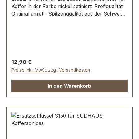
Koffer in der Farbe nickel satiniert. Profiqualität.
Original amiet - Spitzenqualität aus der Schweiz.
Material: MESSING massiv. Schwere Luxus-
Qualität. Breite oben: ca. 33 mm, Länge von
oben nach unten: ca. 48 mm, Lochabstand ca.
22 mm Klammern zur Befestigung. Lieferumfang:
1 Stück Oberteil für Zahlenschloss
Regulärer Preis:
12,90 €
Preise inkl. MwSt. zzgl. Versandkosten
In den Warenkorb