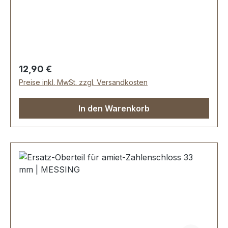
Material: MESSING massiv. Schwere Luxus-
Qualität. Breite oben: ca. 33 mm, Länge von
oben nach unten: ca. 48 mm, Lochabstand ca.
22 mm Nietlöcher zur Befestigung. Lieferumfang:
1 Stück Oberteil für Zahlenschloss 2 Stück
Zweispitznieten zur Befestigung inclusive
Regulärer Preis:
12,90 €
Preise inkl. MwSt. zzgl. Versandkosten
In den Warenkorb