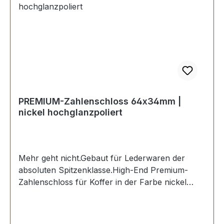
Unterteil.6 Stück Nietstifte vergoldet 24 kt.1
Stück Anleitung zum Einstellen der
Wunschkombination.
PREMIUM-Zahlenschloss 64x34mm |
nickel hochglanzpoliert
Mehr geht nicht.Gebaut für Lederwaren der
absoluten Spitzenklasse.High-End Premium-
Zahlenschloss für Koffer in der Farbe nickel
hochglanzpoliert.Exklusiv aus der Serie
PREMIUM von ERICH VETTER | ISERLOHN |
GERMANY.Material: massives Messing.Aus dem