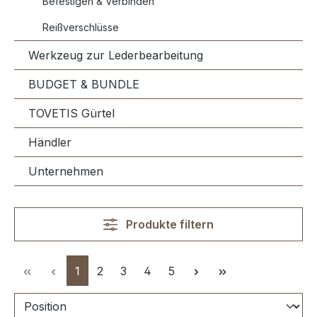
Befestigen & Verbinden
Reißverschlüsse
Werkzeug zur Lederbearbeitung
BUDGET & BUNDLE
TOVETIS Gürtel
Händler
Unternehmen
Produkte filtern
Seite
Seite
Seite
Seite
Seite
1
2
3
4
5