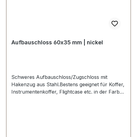
Aufbauschloss 60x35 mm | nickel
Schweres Aufbauschloss/Zugschloss mit
Hakenzug aus Stahl.Bestens geeignet für Koffer,
Instrumentenkoffer, Flightcase etc. in der Farbe
vernickelt.Absperrbar mit
Schlüssel.Aussenmaße:Breite: ca. 35 mm, Länge
von oben nach unten ca. 60 mm, Aufbauhöhe
ca. 14 mm.Lieferumfang:1 Stück Aufbauschloss,
bestehend aus Oberteil und Unterteil1 Stück
Schlüssel