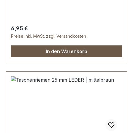
Lieferumfang: 1 Stück Taschenhenkel
Regulärer Preis:
6,95 €
Preise inkl. MwSt. zzgl. Versandkosten
In den Warenkorb