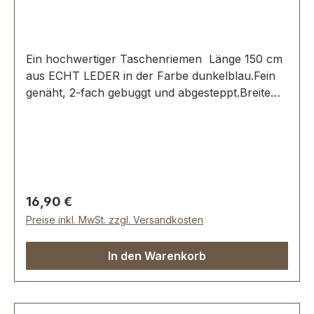
Ein hochwertiger Taschenriemen Länge 150 cm
aus ECHT LEDER in der Farbe dunkelblau.Fein
genäht, 2-fach gebuggt und abgesteppt.Breite
ca. 20 mm, Länge ca. 150 cm.Lieferumfang:1
Stück Taschenriemen
Regulärer Preis:
16,90 €
Preise inkl. MwSt. zzgl. Versandkosten
In den Warenkorb