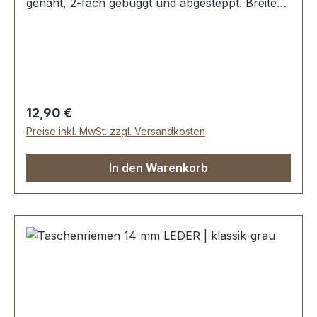
genäht, 2-fach gebuggt und abgesteppt. Breite
ca. 14 mm, Länge: ca. 120 cm. Lieferumfang: 1
Stück Taschenriemen
Regulärer Preis:
12,90 €
Preise inkl. MwSt. zzgl. Versandkosten
In den Warenkorb