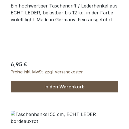
Ein hochwertiger Taschengriff / Lederhenkel aus
ECHT LEDER, belastbar bis 12 kg, in der Farbe
violett light. Made in Germany. Fein ausgeführte
Steppnaht, mit starker, eingenähter Kunststoff-
Wulst. Länge: 50 cm, Ansatzbreite: 3,5 cm.
Lieferumfang: 1 Stück Taschenhenkel
Regulärer Preis:
6,95 €
Preise inkl. MwSt. zzgl. Versandkosten
In den Warenkorb