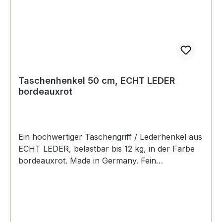
Taschenhenkel 50 cm, ECHT LEDER
bordeauxrot
Ein hochwertiger Taschengriff / Lederhenkel aus
ECHT LEDER, belastbar bis 12 kg, in der Farbe
bordeauxrot. Made in Germany. Fein
ausgeführte Steppnaht, mit starker, eingenähter
Kunststoff-Wulst. Länge: 50 cm, Ansatzbreite:
3,5 cm. Lieferumfang: 1 Stück Taschenhenkel