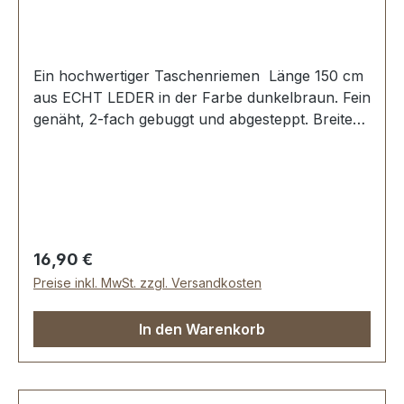
Ein hochwertiger Taschenriemen Länge 150 cm
aus ECHT LEDER in der Farbe dunkelbraun. Fein
genäht, 2-fach gebuggt und abgesteppt. Breite
ca. 20 mm, Länge: ca. 150 cm. Lieferumfang: 1
Stück Taschenriemen
Regulärer Preis:
16,90 €
Preise inkl. MwSt. zzgl. Versandkosten
In den Warenkorb