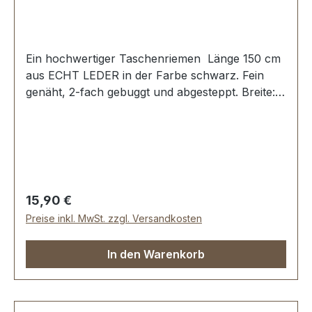
Ein hochwertiger Taschenriemen Länge 150 cm
aus ECHT LEDER in der Farbe schwarz. Fein
genäht, 2-fach gebuggt und abgesteppt. Breite:
ca. 14 mm, Länge: ca. 150 cm. Lieferumfang: 1
Stück Taschenriemen
Regulärer Preis:
15,90 €
Preise inkl. MwSt. zzgl. Versandkosten
In den Warenkorb