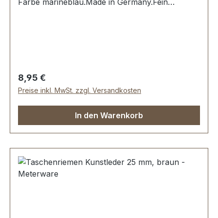
Farbe marineblau.Made in Germany.Fein
ausgeführte Steppnaht, mit starker, eingenähter
Kunststoff-Wulst.Länge: 80 cm, Ansatzbreite: 3,5
cm.Lieferumfang:1 Stück Taschenhenkel
Regulärer Preis:
8,95 €
Preise inkl. MwSt. zzgl. Versandkosten
In den Warenkorb