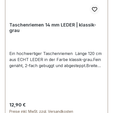
Taschenriemen 14 mm LEDER | klassik-
grau
Ein hochwertiger Taschenriemen Länge 120 cm
aus ECHT LEDER in der Farbe klassik-grau.Fein
genäht, 2-fach gebuggt und abgesteppt.Breite
ca. 14 mm, Länge ca. 120 cm.Lieferumfang:1
Stück Taschenriemen
Regulärer Preis:
12,90 €
Preise inkl. MwSt. zzgl. Versandkosten