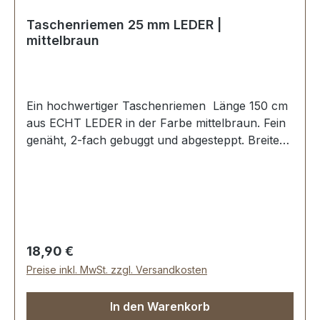
Taschenriemen 25 mm LEDER |
mittelbraun
Ein hochwertiger Taschenriemen Länge 150 cm
aus ECHT LEDER in der Farbe mittelbraun. Fein
genäht, 2-fach gebuggt und abgesteppt. Breite
ca. 25 mm, Länge: ca. 150 cm. Lieferumfang: 1
Stück Taschenriemen
Regulärer Preis:
18,90 €
Preise inkl. MwSt. zzgl. Versandkosten
In den Warenkorb