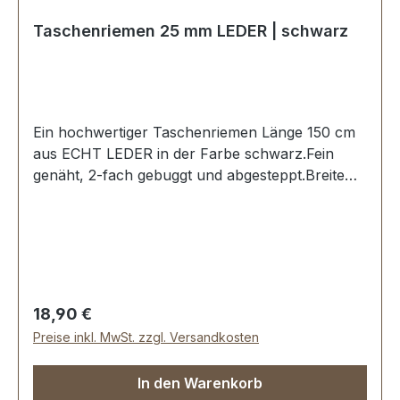
Taschenriemen 25 mm LEDER | schwarz
Ein hochwertiger Taschenriemen Länge 150 cm
aus ECHT LEDER in der Farbe schwarz.Fein
genäht, 2-fach gebuggt und abgesteppt.Breite
ca. 25 mm, Länge ca. 150 cm.Lieferumfang:1
Stück Taschenriemen
Regulärer Preis:
18,90 €
Preise inkl. MwSt. zzgl. Versandkosten
In den Warenkorb