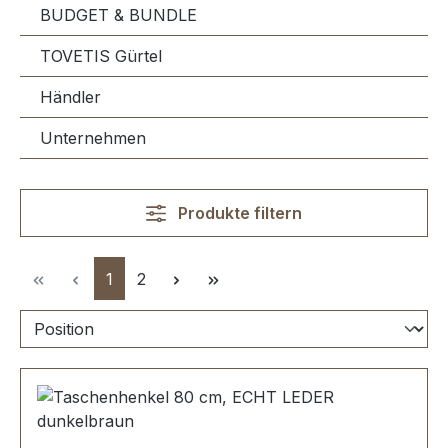
BUDGET & BUNDLE
TOVETIS Gürtel
Händler
Unternehmen
Produkte filtern
Seite
Seite
1
2