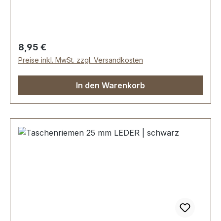
cm.Lieferumfang:1 Stück Taschenhenkel
Regulärer Preis:
8,95 €
Preise inkl. MwSt. zzgl. Versandkosten
In den Warenkorb