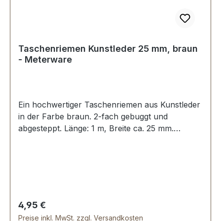
Taschenriemen Kunstleder 25 mm, braun
- Meterware
Ein hochwertiger Taschenriemen aus Kunstleder
in der Farbe braun. 2-fach gebuggt und
abgesteppt. Länge: 1 m, Breite ca. 25 mm.
Lieferumfang: 1 Meter Taschenriemen
Regulärer Preis:
4,95 €
Preise inkl. MwSt. zzgl. Versandkosten