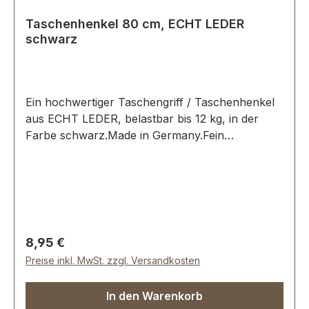
Taschenhenkel 80 cm, ECHT LEDER
schwarz
Ein hochwertiger Taschengriff / Taschenhenkel
aus ECHT LEDER, belastbar bis 12 kg, in der
Farbe schwarz.Made in Germany.Fein
ausgeführte Steppnaht, mit starker, eingenähter
Kunststoff-Wulst.Länge: 80 cm, Ansatzbreite: 3,5
cm.Lieferumfang:1 Stück Taschenhenkel
Regulärer Preis:
8,95 €
Preise inkl. MwSt. zzgl. Versandkosten
In den Warenkorb