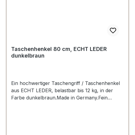
Taschenhenkel 80 cm, ECHT LEDER
dunkelbraun
Ein hochwertiger Taschengriff / Taschenhenkel
aus ECHT LEDER, belastbar bis 12 kg, in der
Farbe dunkelbraun.Made in Germany.Fein
ausgeführte Steppnaht, mit starker, eingenähter
Kunststoff-Wulst.Länge: 80 cm, Ansatzbreite: 3,5
cm.Lieferumfang:1 Stück Taschenhenkel