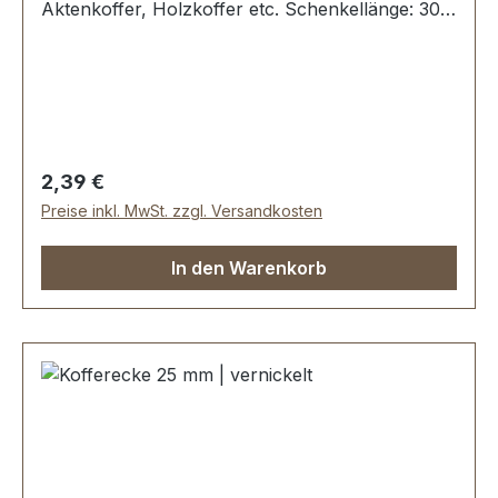
Aktenkoffer, Holzkoffer etc. Schenkellänge: 30
mm. 3 Löcher, für Nieten oder Schrauben
geeignet Lieferumfang: 1 Stück Kofferecke
Regulärer Preis:
2,39 €
Preise inkl. MwSt. zzgl. Versandkosten
In den Warenkorb