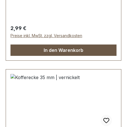
Schrauben geeignet.Lieferumfang:1 Stück
Kofferecke
Regulärer Preis:
2,99 €
Preise inkl. MwSt. zzgl. Versandkosten
In den Warenkorb