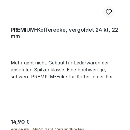
PREMIUM-Kofferecke, vergoldet 24 kt, 22
mm
Mehr geht nicht. Gebaut für Lederwaren der
absoluten Spitzenklasse. Eine hochwertige,
schwere PREMIUM-Ecke für Koffer in der Farbe
vergoldet 24 kt. Exklusiv aus der Serie
PREMIUM von ERICH VETTER | ISERLOHN |
GERMANY. Material: massives Messing.
Handgeschliffen. Handpoliert. Handgalvanisiert.
Fein handpolierte Oberfläche mit perfekten
Kanten. Sehr stabil, bestens geeignet für Koffer,
Regulärer Preis:
14,90 €
Kästen, Schatullen. Maße: 22 x 22 x 22 mm |
Preise inkl. MwSt. zzgl. Versandkosten