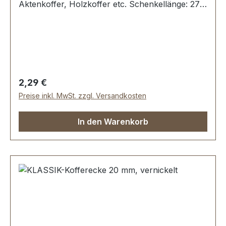
Aktenkoffer, Holzkoffer etc. Schenkellänge: 27
mm. 3 Löcher, für Nieten oder Schrauben
geeignet Lieferumfang: 1 Stück Kofferecke
Regulärer Preis:
2,29 €
Preise inkl. MwSt. zzgl. Versandkosten
In den Warenkorb