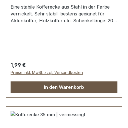
Eine stabile Kofferecke aus Stahl in der Farbe
vernickelt. Sehr stabil, bestens geeignet für
Aktenkoffer, Holzkoffer etc. Schenkellänge: 20
mm. 3 Löcher, für Nieten oder Schrauben
geeignet Lieferumfang: 1 Stück Kofferecke
Regulärer Preis:
1,99 €
Preise inkl. MwSt. zzgl. Versandkosten
In den Warenkorb