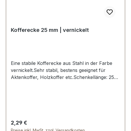
Kofferecke 25 mm | vernickelt
Eine stabile Kofferecke aus Stahl in der Farbe
vernickelt.Sehr stabil, bestens geeignet für
Aktenkoffer, Holzkoffer etc.Schenkellänge: 25
mm.3 Löcher, für Nieten oder Schrauben
geeignet.Lieferumfang:1 Stück Kofferecke
Regulärer Preis:
2,29 €
Preise inkl. MwSt. zzgl. Versandkosten