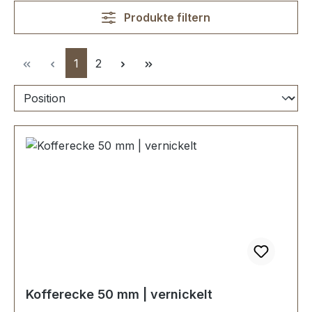
Produkte filtern
Seite
Seite
1
2
Kofferecke 50 mm | vernickelt