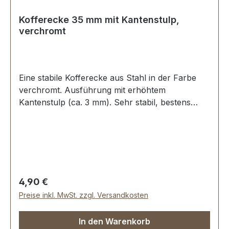
Kofferecke 35 mm mit Kantenstulp,
verchromt
Eine stabile Kofferecke aus Stahl in der Farbe
verchromt. Ausführung mit erhöhtem
Kantenstulp (ca. 3 mm). Sehr stabil, bestens
geeignet für Aktenkoffer, Holzkoffer etc.
Schenkellänge: 35 mm. 2 Löcher, für Nieten
oder Schrauben geeignet Lieferumfang: 1 Stück
Kofferecke
Regulärer Preis:
4,90 €
Preise inkl. MwSt. zzgl. Versandkosten
In den Warenkorb