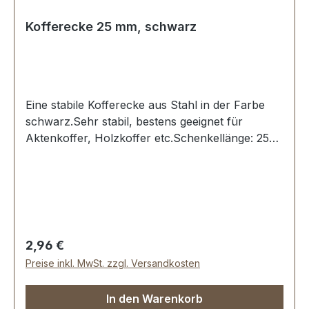
Kofferecke 25 mm, schwarz
Eine stabile Kofferecke aus Stahl in der Farbe
schwarz.Sehr stabil, bestens geeignet für
Aktenkoffer, Holzkoffer etc.Schenkellänge: 25
mm.3 Löcher, für Nieten oder Schrauben
geeignet.Lieferumfang:1 Stück Kofferecke
Regulärer Preis:
2,96 €
Preise inkl. MwSt. zzgl. Versandkosten
In den Warenkorb