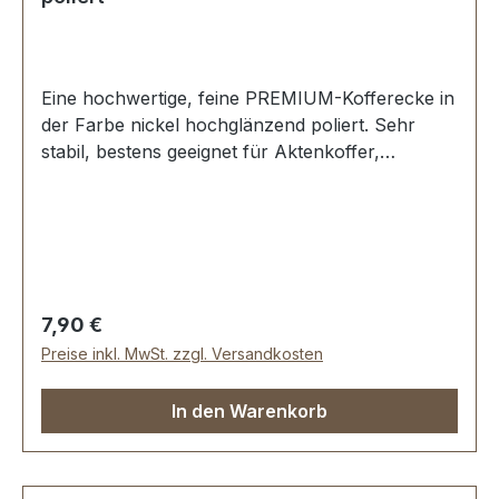
Eine hochwertige, feine PREMIUM-Kofferecke in
der Farbe nickel hochglänzend poliert. Sehr
stabil, bestens geeignet für Aktenkoffer,
Holzkoffer etc. Schenkellänge: 25 mm. 4 Löcher
á 2,0 mm. Lieferumfang: 1 Stück PREMIUM-
Kofferecke
Regulärer Preis:
7,90 €
Preise inkl. MwSt. zzgl. Versandkosten
In den Warenkorb