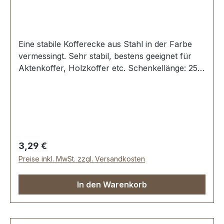
Eine stabile Kofferecke aus Stahl in der Farbe
vermessingt. Sehr stabil, bestens geeignet für
Aktenkoffer, Holzkoffer etc. Schenkellänge: 25
mm. 3 Löcher, für Nieten oder Schrauben
geeignet Lieferumfang: 1 Stück Kofferecke
Regulärer Preis:
3,29 €
Preise inkl. MwSt. zzgl. Versandkosten
In den Warenkorb