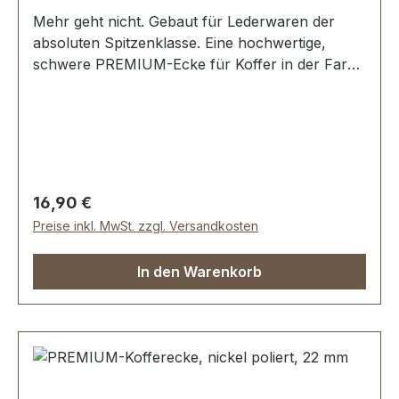
Mehr geht nicht. Gebaut für Lederwaren der
absoluten Spitzenklasse. Eine hochwertige,
schwere PREMIUM-Ecke für Koffer in der Farbe
nickel hochglänzend poliert. Exklusiv aus der
Serie PREMIUM von ERICH VETTER |
ISERLOHN | GERMANY. Material: massives
Messing. Handgeschliffen. Handpoliert.
Handgalvanisiert. Fein handpolierte Oberfläche
mit perfekten Kanten. Sehr stabil, bestens
Regulärer Preis:
16,90 €
geeignet für Koffer, Kästen, Schatullen. Maße: 36
Preise inkl. MwSt. zzgl. Versandkosten
x 36 x 36 mm | Loch-Ø: 3,25 mm. - Die
Beschläge der Serie EV-PREMIUM werden
In den Warenkorb
kundenspezifisch galvanisiert, endmontiert und
poliert. KEIN UMTAUSCH ODER RÜCKGABE
MÖGLICH. Montage durch Fachbetrieb
(Täschner/Sattler) wird empfohlen. -
Lieferumfang:1 Stück Kofferecke