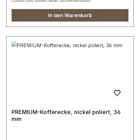
Loch-Ø: 3,25 mm. - Die Beschläge der Serie EV-
PREMIUM werden kundenspezifisch galvanisiert,
In den Warenkorb
endmontiert und poliert. KEIN UMTAUSCH
ODER RÜCKGABE MÖGLICH. Montage durch
Fachbetrieb (Täschner/Sattler) wird empfohlen.
- Lieferumfang:1 Stück Kofferecke
PREMIUM-Kofferecke, nickel poliert, 36
mm