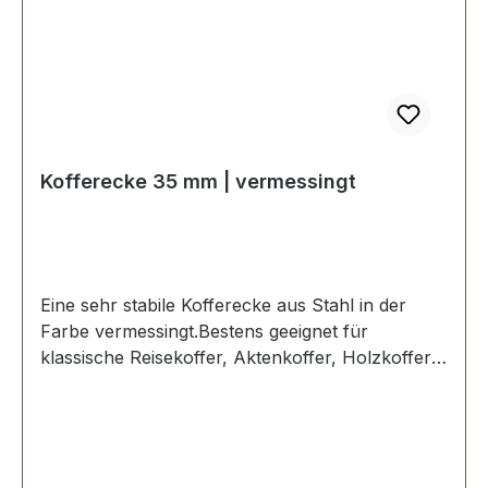
Kofferecke 35 mm | vermessingt
Eine sehr stabile Kofferecke aus Stahl in der
Farbe vermessingt.Bestens geeignet für
klassische Reisekoffer, Aktenkoffer, Holzkoffer,
Kisten etc.Seitenlänge: 35 mm, Loch Ø 4,25
mm.3 Löcher, für Nieten oder Schrauben
geeignet.Lieferumfang:1 Stück Kofferecke