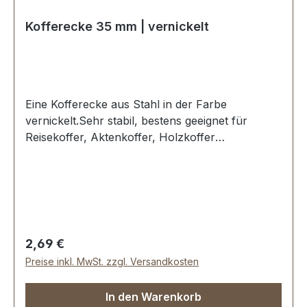
Kofferecke 35 mm | vernickelt
Eine Kofferecke aus Stahl in der Farbe
vernickelt.Sehr stabil, bestens geeignet für
Reisekoffer, Aktenkoffer, Holzkoffer
etc.Kantenlänge / Schenkellänge: 35 mm, Loch-
Ø: 4,25 mm.3 Löcher, für Nieten oder
Schrauben geeignet.Lieferumfang:1 Stück
Kofferecke
Regulärer Preis:
2,69 €
Preise inkl. MwSt. zzgl. Versandkosten
In den Warenkorb