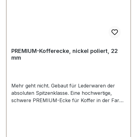
PREMIUM-Kofferecke, nickel poliert, 22
mm
Mehr geht nicht. Gebaut für Lederwaren der
absoluten Spitzenklasse. Eine hochwertige,
schwere PREMIUM-Ecke für Koffer in der Farbe
nickel hochglänzend poliert. Exklusiv aus der
Serie PREMIUM von ERICH VETTER |
ISERLOHN | GERMANY. Material: massives
Messing. Handgeschliffen. Handpoliert.