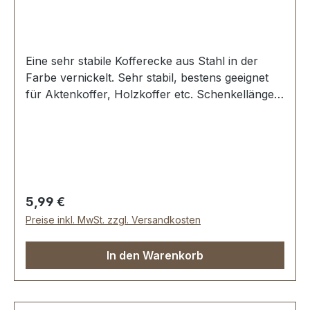
Eine sehr stabile Kofferecke aus Stahl in der
Farbe vernickelt. Sehr stabil, bestens geeignet
für Aktenkoffer, Holzkoffer etc. Schenkellänge:
50 mm. 3 Löcher, für Nieten oder Schrauben
geeignet Lieferumfang: 1 Stück Kofferecke
Regulärer Preis:
5,99 €
Preise inkl. MwSt. zzgl. Versandkosten
In den Warenkorb