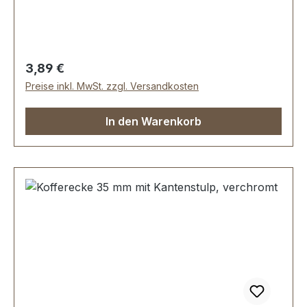
geeignet.Lieferumfang:1 Stück Kofferecke
Regulärer Preis:
3,89 €
Preise inkl. MwSt. zzgl. Versandkosten
In den Warenkorb