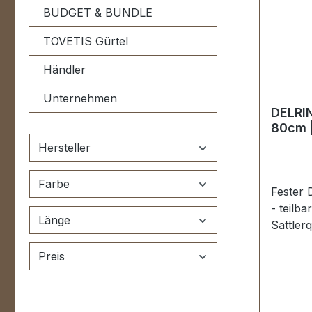
BUDGET & BUNDLE
TOVETIS Gürtel
Händler
Unternehmen
DELRIN
80cm 
Hersteller
Farbe
Fester 
- teilba
Länge
Sattler
Polyes
Preis
Schiebe
hochwer
Herstel
Chaps,