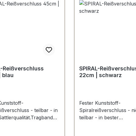
cm.
-Reißverschluss
SPIRAL-Reißverschlu
 blau
22cm | schwarz
Kunststoff-
Fester Kunststoff-
ißverschluss - teilbar - in
Spiralreißverschluss - ni
Sattlerqualität.Tragband
teilbar - in bester
lyester-Zähnung
Sattlerqualität.Tragband
lau, Schieber
Polyester-Zähnung schw