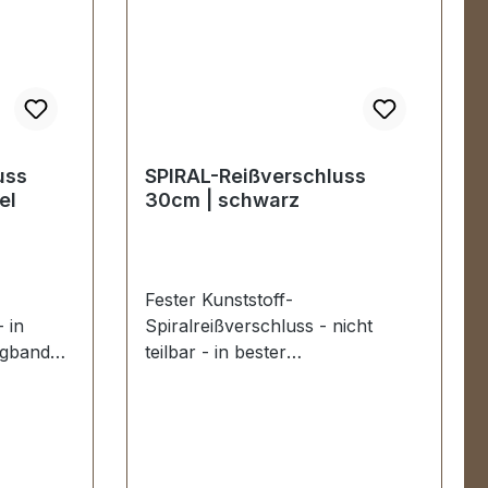
uss
SPIRAL-Reißverschluss
el
30cm | schwarz
Fester Kunststoff-
- in
Spiralreißverschluss - nicht
ragband
teilbar - in bester
 Zähnung
Sattlerqualität.Tragband und
Polyester-Zähnung schwarz,
tellung
Schieber schwarz.Ein
en,
hochwertiger Reißverschluss zur
c.Die
Herstellung und Reparatur von