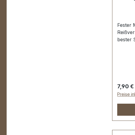
Fester 
Reißvers
bester 
schwar
dunkel 
Reißver
und Re
Taschen
Kuppelg
Regulär
7,90 €
gestanz
Preise i
Tragban
konfekt
Endstüc
Gesamtb
Zähnun
Stück R