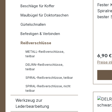
Fester 
Beschläge für Koffer
Spiralre
Maulbügel für Doktortaschen
bester 
und Po
Gürtelschnallen
Schiebe
Befestigen & Verbinden
hochwer
Herstel
Reißverschlüsse
Jacken
METALL-Reißverschlüsse,
etc.Sau
Regulär
6,90 €
teilbar
Anfang
Preise i
freilau
DELRIN-Reißverschlüsse,
teilbar
cm, Ges
der Zä
SPIRAL-Reißverschlüsse, teilbar
mm.Lief
SPIRAL-Reißverschlüsse, nicht
Reißver
teilbar
Werkzeug zur
Lederbearbeitung