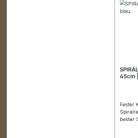
cm.
SPIRAL
45cm |
Fester 
Spiralre
bester 
und Po
dunkelb