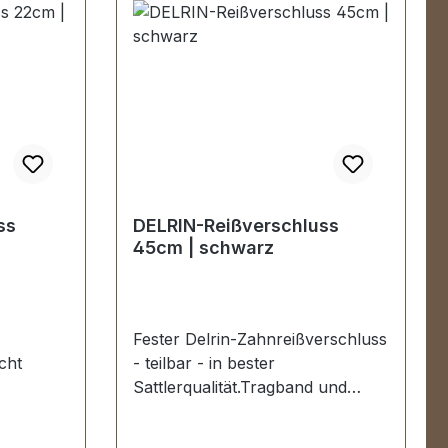
ss
DELRIN-Reißverschluss
45cm | schwarz
Fester Delrin-Zahnreißverschluss
cht
- teilbar - in bester
Sattlerqualität.Tragband und
 und
Polyester-Zähnung schwarz,
arz,
Schieber schwarz.Ein