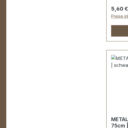
Lederw
Regulär
5,60 €
konfekt
Preise i
Endstüc
Schiebe
Gesamtb
Zähnun
Stück R
cm.
METAL
75cm |