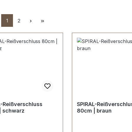
Seite
Seite
1
2
-Reißverschluss
SPIRAL-Reißverschlu
| schwarz
80cm | braun