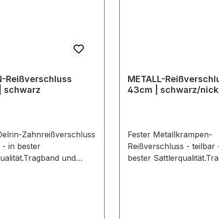
-Reißverschluss
METALL-Reißverschl
| schwarz
43cm | schwarz/nick
Delrin-Zahnreißverschluss
Fester Metallkrampen-
r - in bester
Reißverschluss - teilbar 
qualität.Tragband und
bester Sattlerqualität.T
ter-Zähnung schwarz,
schwarz, Schieber und
r schwarz.Ein
nickel.Ein hochwertiger
tiger Reißverschluss zur
Reißverschluss zur Hers
lung und Reparatur von
und Reparatur von Jack
 Jacken, Taschen,
Taschen, Lederwaren et