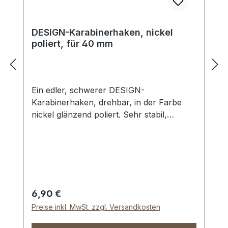
DESIGN-Karabinerhaken, nickel
poliert, für 40 mm
Ein edler, schwerer DESIGN-
Karabinerhaken, drehbar, in der Farbe
nickel glänzend poliert. Sehr stabil,
bestens geeignet für Taschen,
Reisetaschen, Weekender. Durchlassweite:
ca. 40 mm, Gesamtlänge von oben nach
unten 60 mm. Lieferumfang: 1 Stück
Karabinerhaken, drehbar
Regulärer Preis:
6,90 €
Preise inkl. MwSt. zzgl. Versandkosten