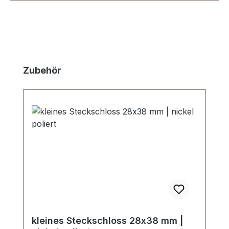
Produktgalerie überspringen
Zubehör
kleines Steckschloss 28x38 mm |