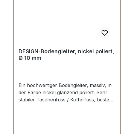
empfohlen.-Lieferumfang:1 Stück
Bodengleiter1 Stück Schraube
DESIGN-Bodengleiter, nickel poliert,
Ø 10 mm
Ein hochwertiger Bodengleiter, massiv, in
der Farbe nickel glänzend poliert. Sehr
stabiler Taschenfuss / Kofferfuss, bestens
geeignet für Aktenkoffer, Reisekoffer,
Holzkoffer etc. Durchmesser: 10 mm
Höhe: 6 mm Lieferumfang: 1 Stück
Bodengleiter 1 Stück Schraube