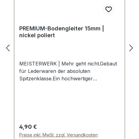
PREMIUM-Bodengleiter 15mm |
nickel poliert
MEISTERWERK | Mehr geht nicht.Gebaut
für Lederwaren der absoluten
Spitzenklasse.Ein hochwertiger
PREMIUM-Bodengleiter in der Farbe
nickel hochglanzpoliert.Exklusiv aus der
Serie PREMIUM von ERICH VETTER |
ISERLOHN | GERMANY.Material:
Stahl.Handgeschliffen. Handpoliert.
Handgalvanisiert.Nahtlose Oberfläche mit
Regulärer Preis:
4,90 €
perfekten Kanten.Sehr stabil, bestens
Preise inkl. MwSt. zzgl. Versandkosten
geeignet für Koffer, Taschen,