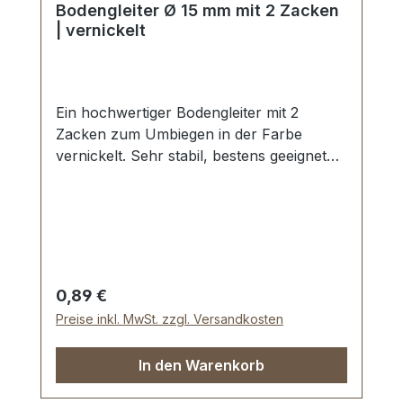
Bodengleiter Ø 15 mm mit 2 Zacken
| vernickelt
Ein hochwertiger Bodengleiter mit 2
Zacken zum Umbiegen in der Farbe
vernickelt. Sehr stabil, bestens geeignet
für Filztaschen, Lederbeutel, Etuis, Koffer,
etc. Ohne Spezialwerkzeug zu befestigen
- die 2 Zacken werden einfach
umgebogen. Durchmesser: 15 mm Höhe:
5,8 mm Lieferumfang: 1 Stück
Bodengleiter
Regulärer Preis:
0,89 €
Preise inkl. MwSt. zzgl. Versandkosten
In den Warenkorb