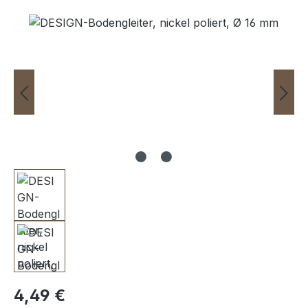
Bildergalerie überspringen
Regulärer Preis:
4,49 €