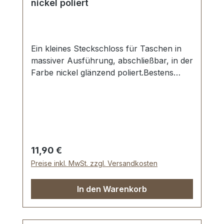
nickel poliert
Ein kleines Steckschloss für Taschen in
massiver Ausführung, abschließbar, in der
Farbe nickel glänzend poliert.Bestens
geeignet zur Herstellung und Reparatur
von hochwertigen Taschen, Mappen,
Lederwaren.Aussenmaße: Breite oben: ca.
28 mm , Länge von oben nach unten ca.
38 mm , Gesamtstärke ca. 10 mm.Die
Befestigung des Oberteils erfolgt mit 2
Regulärer Preis:
11,90 €
beiliegenden Madenschrauben.Das
Preise inkl. MwSt. zzgl. Versandkosten
Unterteil wird mit 4 Umlage-Klammern
und der beiliegenden Unterlegscheibe
In den Warenkorb
einfach befestigt.Lieferumfang:1 Stück
Steckschloss, bestehend aus Oberteil und
Unterteil1 Stück Schlüssel2 Stück