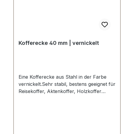
Kofferecke 40 mm | vernickelt
Eine Kofferecke aus Stahl in der Farbe
vernickelt.Sehr stabil, bestens geeignet für
Reisekoffer, Aktenkoffer, Holzkoffer
etc.Kantenlänge / Schenkellänge: 40 mm,
Loch-Ø: 4,25 mm.3 Löcher, für Nieten
oder Schrauben geeignet.Lieferumfang:1
Stück Kofferecke