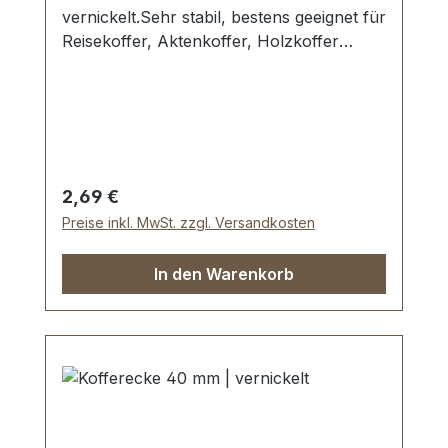
vernickelt.Sehr stabil, bestens geeignet für
Reisekoffer, Aktenkoffer, Holzkoffer
etc.Kantenlänge / Schenkellänge: 35 mm,
Loch-Ø: 4,25 mm.3 Löcher, für Nieten
oder Schrauben geeignet.Lieferumfang:1
Stück Kofferecke
Regulärer Preis:
2,69 €
Preise inkl. MwSt. zzgl. Versandkosten
In den Warenkorb