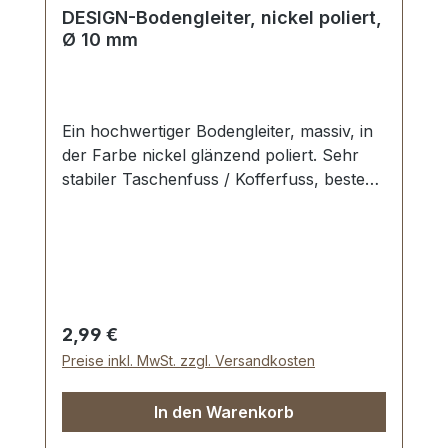
DESIGN-Bodengleiter, nickel poliert,
Ø 10 mm
Ein hochwertiger Bodengleiter, massiv, in
der Farbe nickel glänzend poliert. Sehr
stabiler Taschenfuss / Kofferfuss, bestens
geeignet für Aktenkoffer, Reisekoffer,
Holzkoffer etc. Durchmesser: 10 mm
Höhe: 6 mm Lieferumfang: 1 Stück
Bodengleiter 1 Stück Schraube
Regulärer Preis:
2,99 €
Preise inkl. MwSt. zzgl. Versandkosten
In den Warenkorb