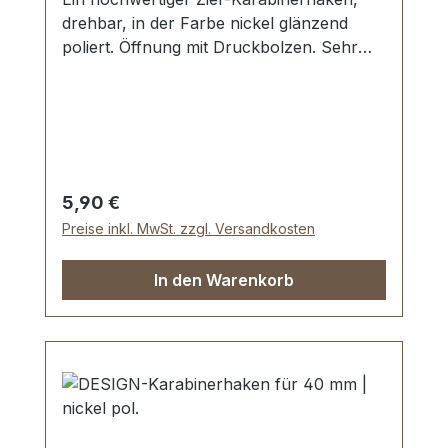
drehbar, in der Farbe nickel glänzend
poliert. Öffnung mit Druckbolzen. Sehr
stabil, bestens geeignet für Taschen,
Handtaschen. Durchlassweite: ca. 40 mm,
Gesamtlänge von oben nach unten 71
mm. Lieferumfang: 1 Stück
Karabinerhaken, drehbar
Regulärer Preis:
5,90 €
Preise inkl. MwSt. zzgl. Versandkosten
In den Warenkorb