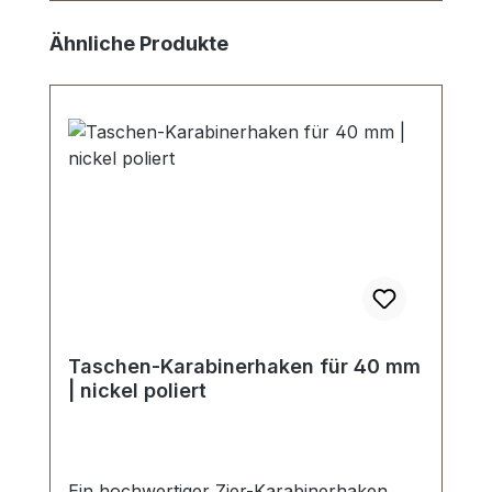
Produktgalerie überspringen
Ähnliche Produkte
Taschen-Karabinerhaken für 40 mm
| nickel poliert
Ein hochwertiger Zier-Karabinerhaken,