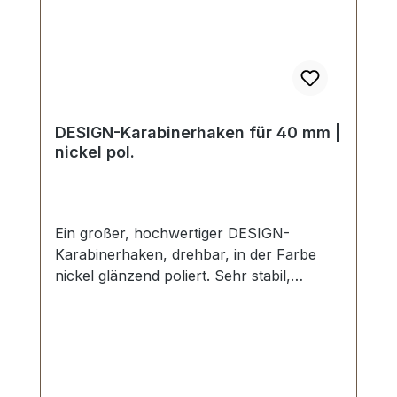
DESIGN-Karabinerhaken für 40 mm |
nickel pol.
Ein großer, hochwertiger DESIGN-
Karabinerhaken, drehbar, in der Farbe
nickel glänzend poliert. Sehr stabil,
bestens geeignet für Taschen,
Reisetaschen, Weekender. Durchlassweite:
ca. 40 mm, Gesamtlänge von oben nach
unten 59 mm. Lieferumfang: 1 Stück
Karabinerhaken, drehbar