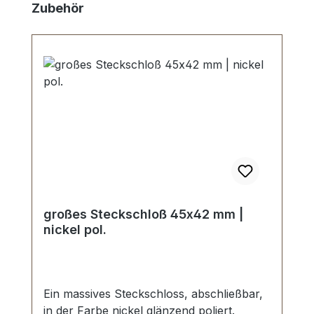
Produktgalerie überspringen
Zubehör
großes Steckschloß 45x42 mm |
nickel pol.
Ein massives Steckschloss, abschließbar,
in der Farbe nickel glänzend poliert.