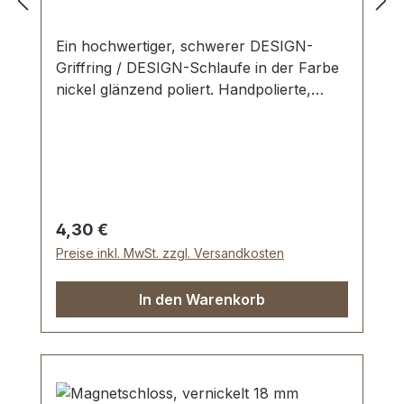
Ein hochwertiger, schwerer DESIGN-
Griffring / DESIGN-Schlaufe in der Farbe
nickel glänzend poliert. Handpolierte,
nahtlose Oberfläche mit perfekten Kanten.
Sehr stabil, bestens geeignet für Taschen,
Reisetaschen, Weekender. Durchlassweite:
40 mm, Durchlasshöhe: ca. 14 mm.
Lieferumfang: 1 Stück Griffring
Regulärer Preis:
4,30 €
Preise inkl. MwSt. zzgl. Versandkosten
In den Warenkorb