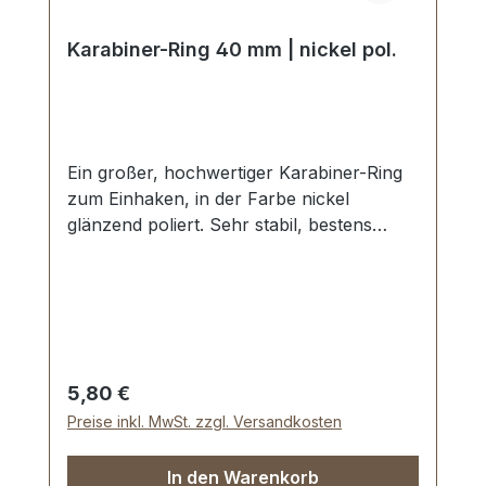
Karabiner-Ring 40 mm | nickel pol.
Ein großer, hochwertiger Karabiner-Ring
zum Einhaken, in der Farbe nickel
glänzend poliert. Sehr stabil, bestens
geeignet für Taschen, Reisetaschen,
Weekender. Lichte Weite innen: ca. 40 mm
Lieferumfang: 1 Stück Karabiner-Ring
Regulärer Preis:
5,80 €
Preise inkl. MwSt. zzgl. Versandkosten
In den Warenkorb