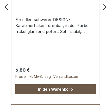
Ein edler, schwerer DESIGN-
Karabinerhaken, drehbar, in der Farbe
nickel glänzend poliert. Sehr stabil,
bestens geeignet für Taschen,
Reisetaschen, Weekender. Durchlassweite:
ca. 30 mm, Gesamtlänge von oben nach
unten 60 mm. Lieferumfang: 1 Stück
Karabinerhaken, drehbar
Regulärer Preis:
6,80 €
Preise inkl. MwSt. zzgl. Versandkosten
In den Warenkorb