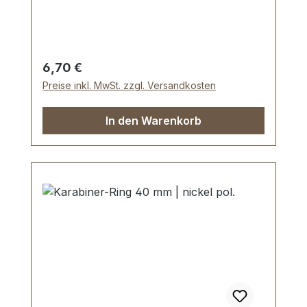
ca. 25 mm, Gesamtlänge von oben nach
unten 60 mm. Lieferumfang: 1 Stück
Karabinerhaken, drehbar
Regulärer Preis:
6,70 €
Preise inkl. MwSt. zzgl. Versandkosten
In den Warenkorb