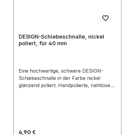
DESIGN-Schiebeschnalle, nickel
poliert, für 40 mm
Eine hochwertige, schwere DESIGN-
Schiebeschnalle in der Farbe nickel
glänzend poliert. Handpolierte, nahtlose
Oberfläche mit perfekten Kanten. Sehr
stabil, bestens geeignet für Taschen,
Reisetaschen, Weekender. Durchlassweite:
40 mm, Durchlasshöhe: ca. 8 mm.
Lieferumfang: 1 Stück Schiebeschnalle
Regulärer Preis:
4,90 €