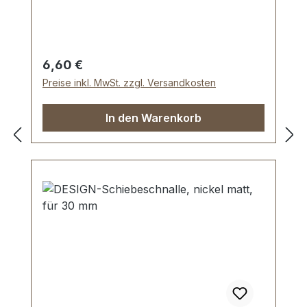
von oben nach unten 59 mm.
Lieferumfang: 1 Stück Karabinerhaken,
drehbar
Regulärer Preis:
6,60 €
Preise inkl. MwSt. zzgl. Versandkosten
In den Warenkorb