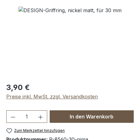
Bildergalerie überspringen
Regulärer Preis:
3,90 €
Preise inkl. MwSt. zzgl. Versandkosten
Produkt Anzahl: Gib den gewünschten We
In den Warenkorb
Zum Merkzettel hinzufügen
Produktnummer:
R-8560-30-nima