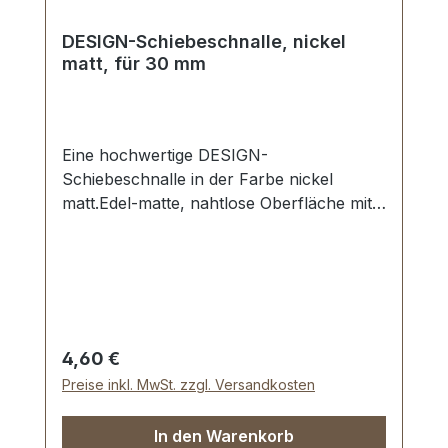
DESIGN-Schiebeschnalle, nickel
matt, für 30 mm
Eine hochwertige DESIGN-
Schiebeschnalle in der Farbe nickel
matt.Edel-matte, nahtlose Oberfläche mit
perfekten Kanten.Sehr stabil, bestens
geeignet für Taschen, Handtaschen,
Rucksäcke.Durchlassweite: 30 mm,
Durchlasshöhe: ca. 8 mm.Lieferumfang:1
Stück Schiebeschnalle
Regulärer Preis:
4,60 €
Preise inkl. MwSt. zzgl. Versandkosten
In den Warenkorb