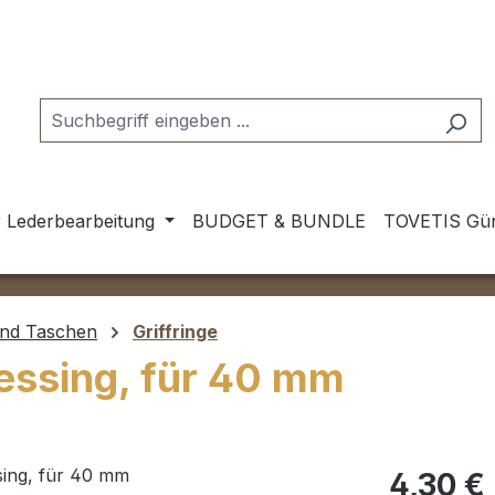
 Lederbearbeitung
BUDGET & BUNDLE
TOVETIS Gür
und Taschen
Griffringe
essing, für 40 mm
Regulärer Pr
4,30 €