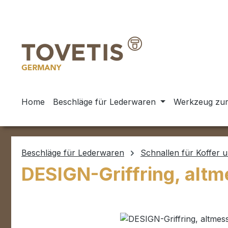
m Hauptinhalt springen
Zur Suche springen
Zur Hauptnavigation springen
Home
Beschläge für Lederwaren
Werkzeug zur
Beschläge für Lederwaren
Schnallen für Koffer 
DESIGN-Griffring, altm
Bildergalerie überspringen