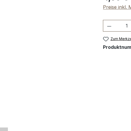
Preise inkl.
Produkt 
Zum Merkze
Produktnu