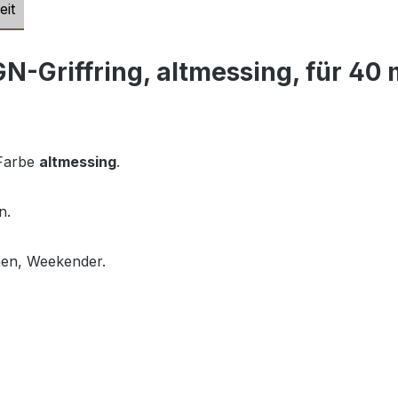
eit
N-Griffring, altmessing, für 40
 Farbe
altmessing
.
n.
chen, Weekender.