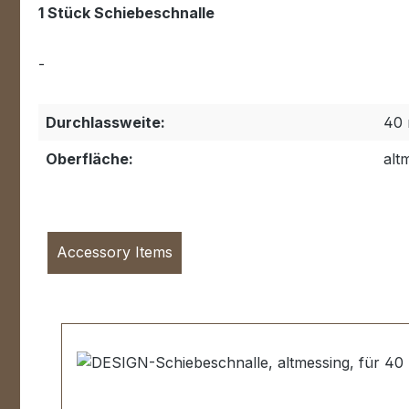
1 Stück Schiebeschnalle
-
Durchlassweite:
40
Oberfläche:
alt
Accessory Items
Produktgalerie überspringen