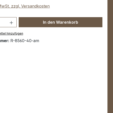
 MwSt. zzgl. Versandkosten
Anzahl: Gib den gewünschten Wert ein 
In den Warenkorb
ttel hinzufügen
mmer:
R-8560-40-am