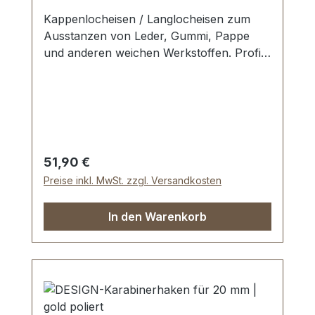
Kappenlocheisen / Langlocheisen zum
Ausstanzen von Leder, Gummi, Pappe
und anderen weichen Werkstoffen. Profi-
Qualität. Werkzeug Made in Germany.
Schneide gehärtet und angelassen auf HV
480 bis 558 kp/mm2 (HRC 47-52).
Werkstoff C 35–C 45. Pfeife blank
geschliffen, Schaft bearbeitet und rot
lackiert. Lieferumfang: 1 Stück
Regulärer Preis:
51,90 €
Kappenlocheisen Ø 8 x 2 mm Die Arbeit
Preise inkl. MwSt. zzgl. Versandkosten
mit Schonhammer und Schlagunterlage
wird dringend empfohlen.
In den Warenkorb