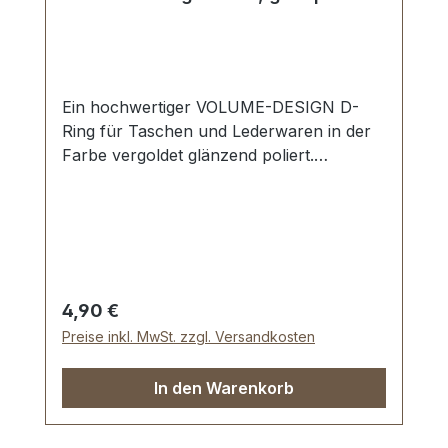
Ein hochwertiger VOLUME-DESIGN D-
Ring für Taschen und Lederwaren in der
Farbe vergoldet glänzend poliert.
Nahtlose Oberfläche, hochglänzend
poliert. Sehr stabil, bestens geeignet für
Taschen, Handtaschen, Rucksäcke.
Durchlassweite: 20 mm, Materialstärke:
4,5 mm. Lieferumfang: 1 Stück VOLUME-
DESIGN D-Ring
Regulärer Preis:
4,90 €
Preise inkl. MwSt. zzgl. Versandkosten
In den Warenkorb