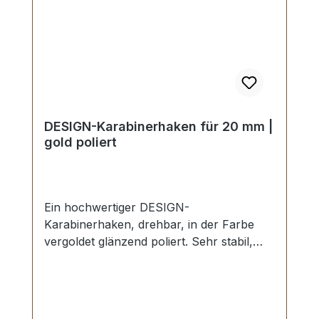
DESIGN-Karabinerhaken für 20 mm |
gold poliert
Ein hochwertiger DESIGN-
Karabinerhaken, drehbar, in der Farbe
vergoldet glänzend poliert. Sehr stabil,
bestens geeignet für Taschen,
Handtaschen, Shopper. Durchlassweite:
ca. 20 mm, Gesamtlänge von oben nach
unten 46 mm. Lieferumfang: 1 Stück