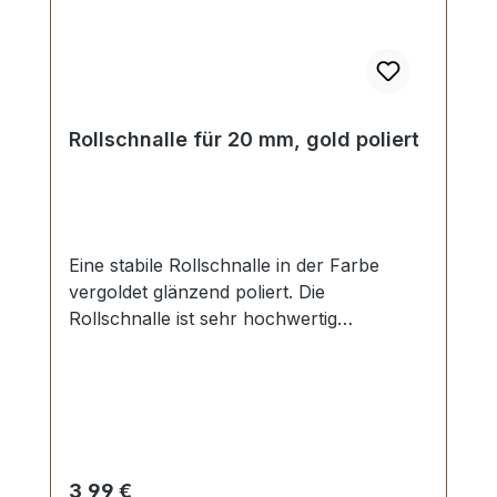
Rollschnalle für 20 mm, gold poliert
Eine stabile Rollschnalle in der Farbe
vergoldet glänzend poliert. Die
Rollschnalle ist sehr hochwertig
galvanisch veredelt, somit kein Abplatzen
der Oberfläche. Eine Dornschnalle in
bester Qualität zur Herstellung,
Produktion und Reparatur von Taschen,
Rucksäcken, Lederwaren etc. Stahl, 1
Dorn. Durchlassweite: 20 mm,
Regulärer Preis:
3,99 €