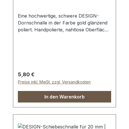
Eine hochwertige, schwere DESIGN-
Dornschnalle in der Farbe gold glänzend
poliert. Handpolierte, nahtlose Oberfläche.
Sehr stabil, bestens geeignet für Taschen,
Handtaschen, Rucksäcke. Durchlassweite:
20 mm. Lieferumfang: 1 Stück
Dornschnalle
Regulärer Preis:
5,80 €
Preise inkl. MwSt. zzgl. Versandkosten
In den Warenkorb