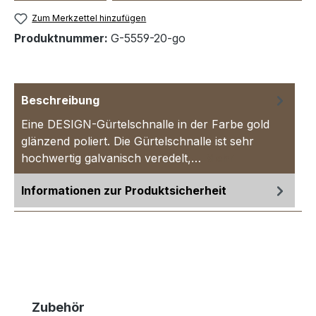
Zum Merkzettel hinzufügen
Produktnummer:
G-5559-20-go
Beschreibung
Eine DESIGN-Gürtelschnalle in der Farbe gold
glänzend poliert. Die Gürtelschnalle ist sehr
hochwertig galvanisch veredelt,…
Mehr
Informationen zur Produktsicherheit
Produktgalerie überspringen
Zubehör