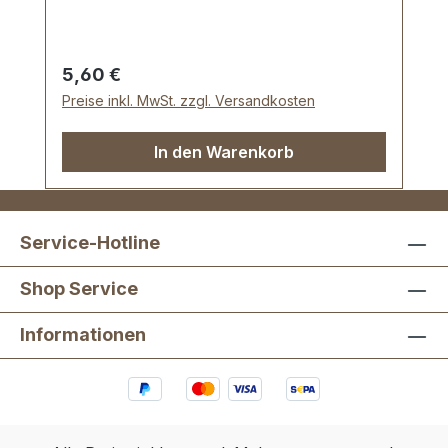
Durchlasshöhe: ca. 8 mm. Lieferumfang: 1
Stück Schiebeschnalle
Regulärer Preis:
5,60 €
Preise inkl. MwSt. zzgl. Versandkosten
In den Warenkorb
Service-Hotline
Shop Service
Informationen