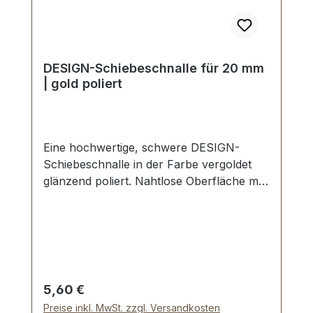
DESIGN-Schiebeschnalle für 20 mm
| gold poliert
Eine hochwertige, schwere DESIGN-
Schiebeschnalle in der Farbe vergoldet
glänzend poliert. Nahtlose Oberfläche mit
perfekten Kanten. Sehr stabil, bestens
geeignet für Taschen, Reisetaschen,
Weekender. Durchlassweite: 20 mm,
Durchlasshöhe: ca. 8 mm. Lieferumfang: 1
Stück Schiebeschnalle
Regulärer Preis:
5,60 €
Preise inkl. MwSt. zzgl. Versandkosten