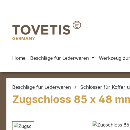
m Hauptinhalt springen
Zur Suche springen
Zur Hauptnavigation springen
Home
Beschläge für Lederwaren
Werkzeug zur
Beschläge für Lederwaren
Schlösser für Koffer 
Zugschloss 85 x 48 mm
Bildergalerie überspringen