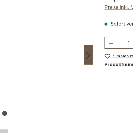
Preise inkl.
Sofort ver
Produkt 
Zum Merkze
Produktnu