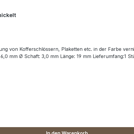
nickelt
erschlössern, Plaketten etc. in der Farbe vernickelt. Grundmaterial: Stahl Obe
vernickelt, dauerhaft galvanisiert Maße: Ø Kopf: 6,0 mm Ø Scha
In den Warenkorb