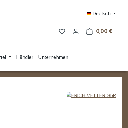
Deutsch
0,00 €
Warenk
tel
Händler
Unternehmen
eis:
€