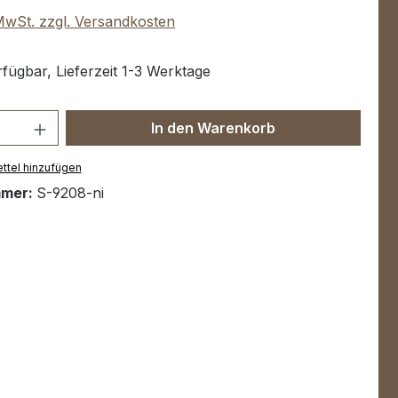
 MwSt. zzgl. Versandkosten
fügbar, Lieferzeit 1-3 Werktage
Anzahl: Gib den gewünschten Wert ein 
In den Warenkorb
ttel hinzufügen
mmer:
S-9208-ni