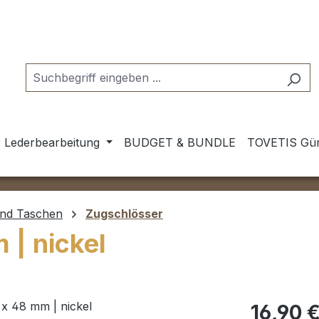
 Lederbearbeitung
BUDGET & BUNDLE
TOVETIS Gür
und Taschen
Zugschlösser
 | nickel
Regulärer Pr
16,90 