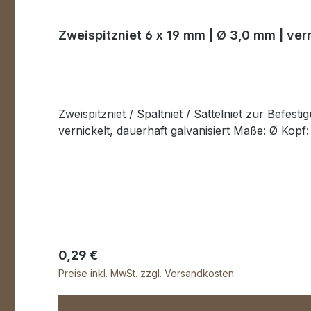
Zweispitzniet 6 x 19 mm | Ø 3,0 mm | ver
Zweispitzniet / Spaltniet / Sattelniet zur Befestigung von Koff
Regulärer Preis:
0,29 €
Preise inkl. MwSt. zzgl. Versandkosten