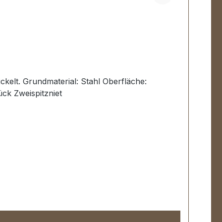
rfläche:
ft: 3,0 mm Länge: 19 mm Lieferumfang:1 Stück Zweispitzniet