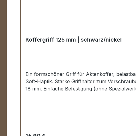
Koffergriff 125 mm | schwarz/nickel
Ein formschöner Griff für Aktenkoffer, belastbar bis 20 kg, in der Farbe schwarz. Mit
Soft-Haptik. Starke Griffhalter zum Verschrauben in vernickelter Ausführung. Aussenmaße: Gesamtlänge ca. 125 mm, Gesamthöhe ca. 60 mm, Breite ca.
18 mm. Einfache Befestigung (ohne Spezialwerkz
mit Schraubstiften 4 Stück Schrauben
Regulärer Preis:
16,90 €