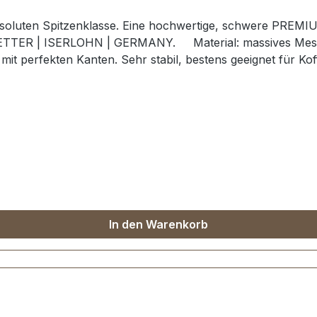
soluten Spitzenklasse. Eine hochwertige, schwere PREMIUM
ETTER | ISERLOHN | GERMANY. Material: massives Messin
mit perfekten Kanten. Sehr stabil, bestens geeignet für Ko
 EV-PREMIUM werden kundenspezifisch galvanisiert, endm
 (Täschner/Sattler) wird empfohlen. - Lieferumfang:1 S
In den Warenkorb