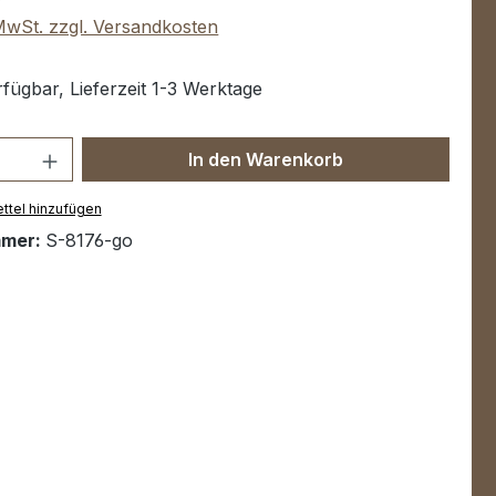
 MwSt. zzgl. Versandkosten
fügbar, Lieferzeit 1-3 Werktage
Anzahl: Gib den gewünschten Wert ein 
In den Warenkorb
ttel hinzufügen
mmer:
S-8176-go