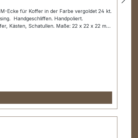
-Ecke für Koffer in der Farbe vergoldet 24 kt.
g. Handgeschliffen. Handpoliert.
ffer, Kästen, Schatullen. Maße: 22 x 22 x 22 mm
ontiert und poliert. KEIN UMTAUSCH ODER
tück Kofferecke