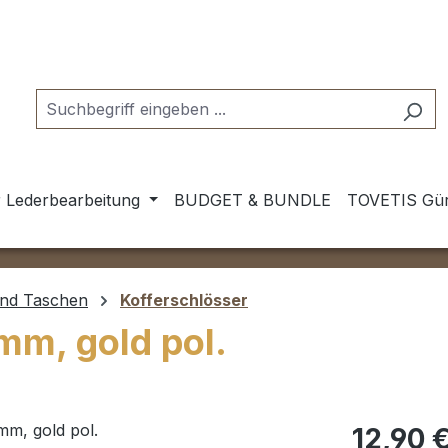
 Lederbearbeitung
BUDGET & BUNDLE
TOVETIS Gür
und Taschen
Kofferschlösser
mm, gold pol.
Regulärer Pr
12,90 