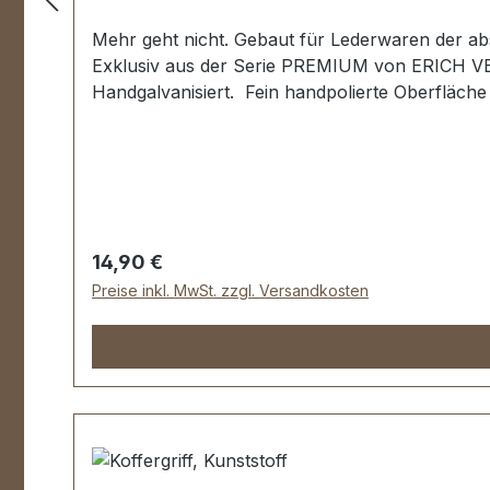
Mehr geht nicht. Gebaut für Lederwaren der ab
Exklusiv aus der Serie PREMIUM von ERICH V
Handgalvanisiert. Fein handpolierte Oberfläche 
| Loch-Ø: 3,25 mm. - Die Beschläge der Serie
RÜCKGABE MÖGLICH. Montage durch Fachbetrieb
Regulärer Preis:
14,90 €
Preise inkl. MwSt. zzgl. Versandkosten