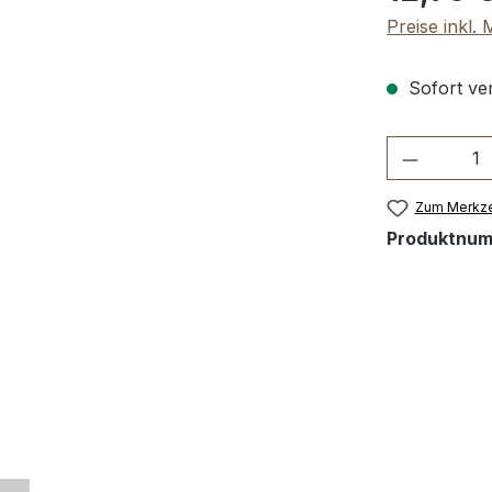
Preise inkl.
Sofort ver
Produkt 
Zum Merkze
Produktnu