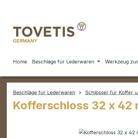
m Hauptinhalt springen
Zur Suche springen
Zur Hauptnavigation springen
Home
Beschläge für Lederwaren
Werkzeug zur
Beschläge für Lederwaren
Schlösser für Koffer 
Kofferschloss 32 x 42 
Bildergalerie überspringen