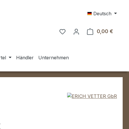
Deutsch
0,00 €
Warenk
tel
Händler
Unternehmen
eis:
€