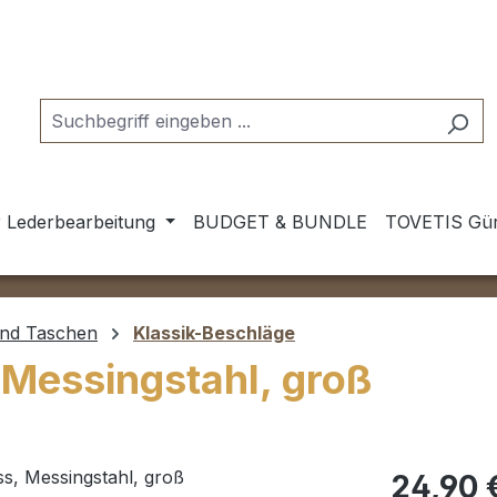
 Lederbearbeitung
BUDGET & BUNDLE
TOVETIS Gür
und Taschen
Klassik-Beschläge
 Messingstahl, groß
Regulärer Pr
24,90 