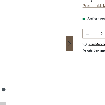
Preise inkl.
Sofort ver
Produkt 
Zum Merkze
Produktnu