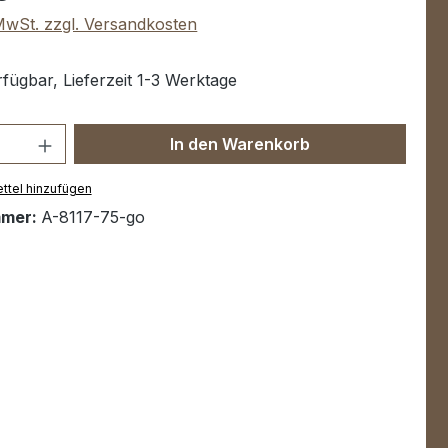
 MwSt. zzgl. Versandkosten
fügbar, Lieferzeit 1-3 Werktage
Anzahl: Gib den gewünschten Wert ein 
In den Warenkorb
ttel hinzufügen
mmer:
A-8117-75-go