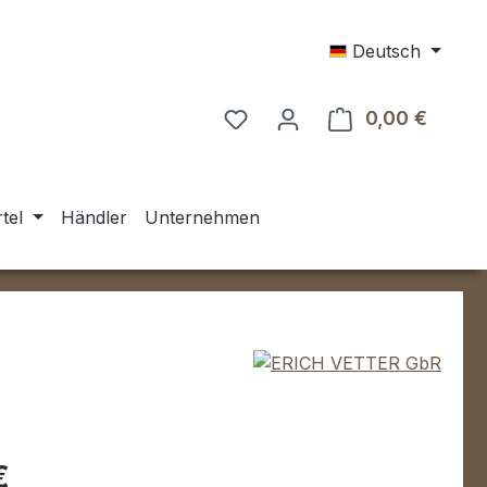
Deutsch
0,00 €
Warenk
tel
Händler
Unternehmen
eis:
€