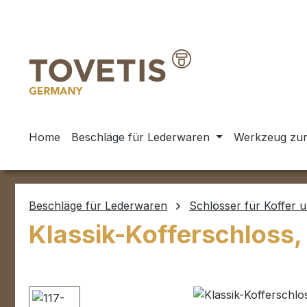
m Hauptinhalt springen
Zur Suche springen
Zur Hauptnavigation springen
Home
Beschläge für Lederwaren
Werkzeug zur
Beschläge für Lederwaren
Schlösser für Koffer 
Klassik-Kofferschloss,
Bildergalerie überspringen