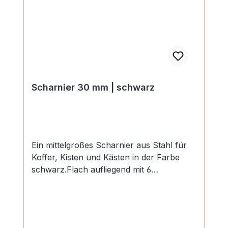
Scharnier 30 mm | schwarz
Ein mittelgroßes Scharnier aus Stahl für
Koffer, Kisten und Kästen in der Farbe
schwarz.Flach aufliegend mit 6
Schraublöchen/Nietlöchern.Aussenmaße:
Breite: ca. 30 mm , Länge von oben nach
unten ca. 58 mm, Loch Ø 4,25
mm.Lieferumfang:1 Stück Scharnier