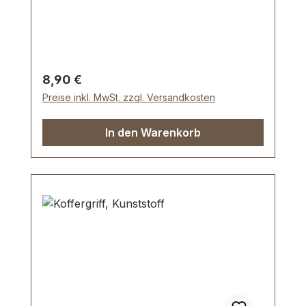
mm.Nietlöcher (auch für Schrauben
geeignet). Lieferumfang: 1 Stück
Kofferschloss, bestehend aus Oberteil und
Unterteil 1 Stück Schlüssel
Regulärer Preis:
8,90 €
Preise inkl. MwSt. zzgl. Versandkosten
In den Warenkorb