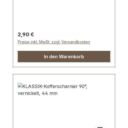
Aussenmaße: Breite: ca. 36 mm , Länge
von oben nach unten ca. 40 mm.
Nietlöcher (auch für Schrauben geeignet).
Lieferumfang: 1 Stück Kofferscharnier
Regulärer Preis:
2,90 €
Preise inkl. MwSt. zzgl. Versandkosten
In den Warenkorb