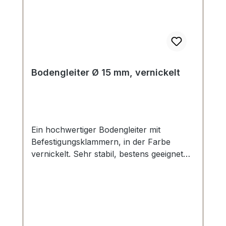
Bodengleiter Ø 15 mm, vernickelt
Ein hochwertiger Bodengleiter mit
Befestigungsklammern, in der Farbe
vernickelt. Sehr stabil, bestens geeignet
für Taschen, Koffer, etc. Ohne
Spezialwerkzeug zu befestigen.
Durchmesser: 15 mm Höhe: 5,8 mm
Lieferumfang: 1 Stück Bodengleiter