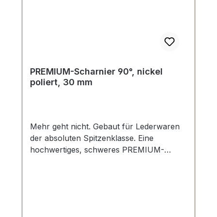
PREMIUM-Scharnier 90°, nickel
poliert, 30 mm
Mehr geht nicht. Gebaut für Lederwaren
der absoluten Spitzenklasse. Eine
hochwertiges, schweres PREMIUM-
Scharnier für Koffer in der Farbe nickel
hochglänzend poliert. Exklusiv aus der
Serie PREMIUM von ERICH VETTER |
ISERLOHN | GERMANY. Material:
massives MESSING. Aus dem vollen