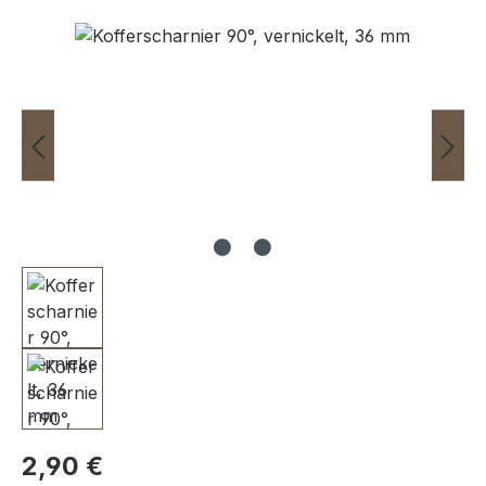
Bildergalerie überspringen
Regulärer Preis:
2,90 €