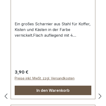
Ein großes Scharnier aus Stahl für Koffer,
Kisten und Kästen in der Farbe
vernickelt.Flach aufliegend mit 4
Schraublöchen/Nietlöchern.Aussenmaße:
Breite: ca. 65 mm , Länge von oben nach
unten ca. 50 mm, Loch Ø 4,25
mm.Lieferumfang:1 Stück Scharnier
Regulärer Preis:
3,90 €
Preise inkl. MwSt. zzgl. Versandkosten
In den Warenkorb