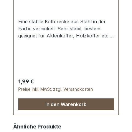
Eine stabile Kofferecke aus Stahl in der
Farbe vernickelt. Sehr stabil, bestens
geeignet für Aktenkoffer, Holzkoffer etc.
Schenkellänge: 20 mm. 3 Löcher, für
Nieten oder Schrauben geeignet
Lieferumfang: 1 Stück Kofferecke
Regulärer Preis:
1,99 €
Preise inkl. MwSt. zzgl. Versandkosten
In den Warenkorb
Produktgalerie überspringen
Ähnliche Produkte