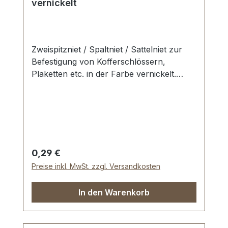
vernickelt
Zweispitzniet / Spaltniet / Sattelniet zur
Befestigung von Kofferschlössern,
Plaketten etc. in der Farbe vernickelt.
Grundmaterial: Stahl Oberfläche:
vernickelt, dauerhaft galvanisiert Maße: Ø
Kopf: 6,0 mm Ø Schaft: 3,0 mm Länge: 19
mm Lieferumfang:1 Stück Zweispitzniet
Regulärer Preis:
0,29 €
Preise inkl. MwSt. zzgl. Versandkosten
In den Warenkorb