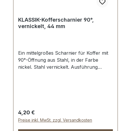
KLASSIK-Kofferscharnier 90°,
vernickelt, 44 mm
Ein mittelgroßes Scharnier für Koffer mit
90°-Öffnung aus Stahl, in der Farbe
nickel. Stahl vernickelt. Ausführung
aufliegend, Öffnung ca. 90°. Aussenmaße:
Breite: ca. 44 mm , Länge von oben nach
unten ca. 52 mm. Nietlöcher (auch für
Schrauben geeignet). Lieferumfang: 1
Stück Kofferscharnier
Regulärer Preis:
4,20 €
Preise inkl. MwSt. zzgl. Versandkosten