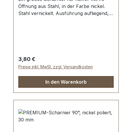
Öffnung aus Stahl, in der Farbe nickel.
Stahl vernickelt. Ausführung aufliegend,
Öffnung ca. 90°. Aussenmaße: Breite: ca.
40 mm , Länge von oben nach unten ca.
44 mm. Nietlöcher (auch für Schrauben
geeignet). Lieferumfang: 1 Stück
Kofferscharnier
Regulärer Preis:
3,80 €
Preise inkl. MwSt. zzgl. Versandkosten
In den Warenkorb