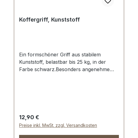
Koffergriff, Kunststoff
Ein formschöner Griff aus stabilem
Kunststoff, belastbar bis 25 kg, in der
Farbe schwarz.Besonders angenehme
Trageform.Starke Griffplatten in
vernickelter Ausführung.Aussenmaße:
Gesamtlänge ca. 150 mm, Gesamthöhe ca.
80 mm, Breite ca. 21 mm.Lieferumfang:1
Stück Griff mit vormontierten Griffplatten
Regulärer Preis:
12,90 €
Preise inkl. MwSt. zzgl. Versandkosten