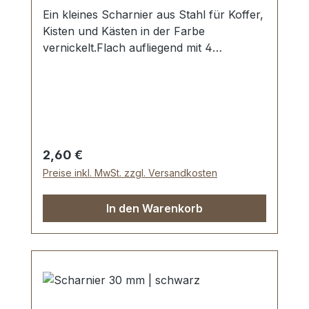
Ein kleines Scharnier aus Stahl für Koffer,
Kisten und Kästen in der Farbe
vernickelt.Flach aufliegend mit 4
Schraublöchen/Nietlöchern.Aussenmaße:
Breite: ca. 28 mm , Länge von oben nach
unten ca. 33 mm, Loch Ø 4,25
mm.Lieferumfang:1 Stück Scharnier
Regulärer Preis:
2,60 €
Preise inkl. MwSt. zzgl. Versandkosten
In den Warenkorb