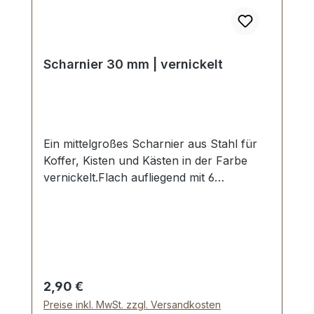
Scharnier 30 mm | vernickelt
Ein mittelgroßes Scharnier aus Stahl für
Koffer, Kisten und Kästen in der Farbe
vernickelt.Flach aufliegend mit 6
Schraublöchen/Nietlöchern.Aussenmaße:
Breite: ca. 30 mm , Länge von oben nach
unten ca. 58 mm, Loch Ø 4,25
mm.Lieferumfang:1 Stück Scharnier
Regulärer Preis:
2,90 €
Preise inkl. MwSt. zzgl. Versandkosten