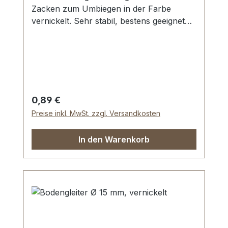
Zacken zum Umbiegen in der Farbe
vernickelt. Sehr stabil, bestens geeignet
für Filztaschen, Lederbeutel, Etuis, Koffer,
etc. Ohne Spezialwerkzeug zu befestigen
- die 2 Zacken werden einfach
umgebogen. Durchmesser: 15 mm Höhe:
5,8 mm Lieferumfang: 1 Stück
Bodengleiter
Regulärer Preis:
0,89 €
Preise inkl. MwSt. zzgl. Versandkosten
In den Warenkorb