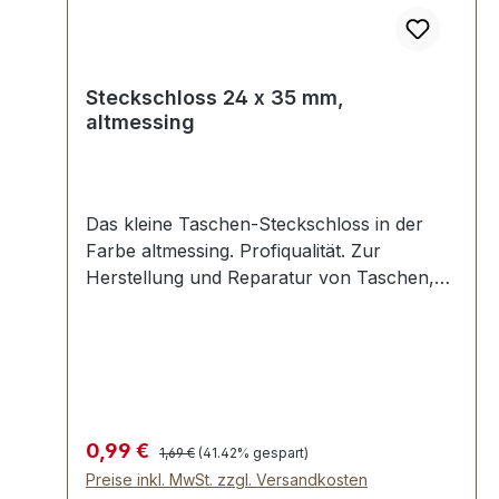
Steckschloss 24 x 35 mm,
altmessing
Das kleine Taschen-Steckschloss in der
Farbe altmessing. Profiqualität. Zur
Herstellung und Reparatur von Taschen,
Lederwaren, Kindergartentaschen etc.
Aussenemaße: Breite oben: ca. 24 mm ,
Länge von oben nach unten ca. 35 mm ,
Gesamtstärke ca. 7 mm Die Befestigung des
Oberteils erfolgt mit der beiliegenden
Klammer, die umgebogen wird. Das
Regulärer Preis:
Verkaufspreis:
0,99 €
1,69 €
(41.42% gespart)
Unterteil wird mit 2 Umlage-Klammern und
Preise inkl. MwSt. zzgl. Versandkosten
der beiliegenden Unterlegscheibe einfach