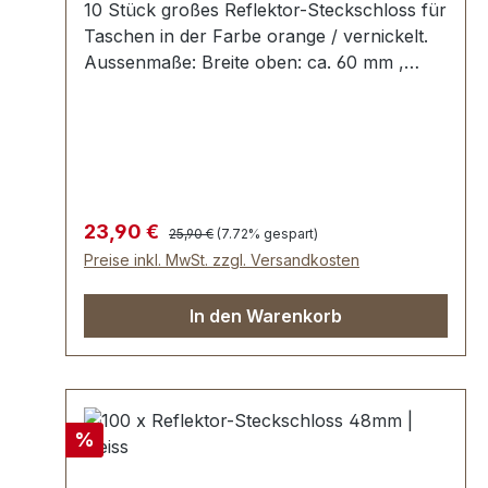
10 Stück großes Reflektor-Steckschloss für
Taschen in der Farbe orange / vernickelt.
Aussenmaße: Breite oben: ca. 60 mm ,
Länge von oben nach unten ca. 50 mm ,
Gesamtstärke ca. 8 mm. Die Befestigung
des Oberteils erfolgt mit 1 beiliegenden
Klammer, die umgebogen wird. Das
Unterteil wird mit 4 Umlage-Klammern und
der beiliegenden Unterlegscheibe einfach
Regulärer Preis:
Verkaufspreis:
23,90 €
25,90 €
(7.72% gespart)
befestigt. Lieferumfang: 10 Stück
Preise inkl. MwSt. zzgl. Versandkosten
Reflektorsteckschloss, bestehend aus
Oberteil und Unterteil 10 Stück Klammer
In den Warenkorb
(zur Befestigung des Oberteils) 10 Stück
Unterlegscheibe (zur Befestigung des
Unterteils)
Rabatt
%