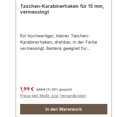
Taschen-Karabinerhaken für 15 mm,
vermessingt
Ein hochwertiger, kleiner Taschen-
Karabinerhaken, drehbar, in der Farbe
vermessingt. Bestens geeignet für
Patchwork, kleine Taschen, Handtaschen,
Lederwaren. Durchlassweite: ca. 15 mm,
Gesamtlänge von oben nach unten 40 mm.
Lieferumfang: 1 Stück Karabinerhaken,
drehbar
Regulärer Preis:
Verkaufspreis:
1,99 €
2,90 €
(31.38% gespart)
Preise inkl. MwSt. zzgl. Versandkosten
In den Warenkorb