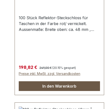
100 Stück Reflektor-Steckschloss für
Taschen in der Farbe rot/ vernickelt.
Aussenmaße: Breite oben: ca. 48 mm ,
Länge von oben nach unten ca. 46 mm ,
Gesamtstärke ca. 8 mm. Die Befestigung
des Oberteils erfolgt mit 1 beiliegenden
Klammer, die umgebogen wird. Das
Unterteil wird mit 3 Umlage-Klammern und
der beiliegenden Unterlegscheibe einfach
Regulärer Preis:
Verkaufspreis:
198,82 €
249,00 €
(20.15% gespart)
befestigt. Lieferumfang: 100 Stück
Preise inkl. MwSt. zzgl. Versandkosten
Reflektor-Steckschloss, bestehend aus
Oberteil und Unterteil 100 Stück Klammer
In den Warenkorb
(zur Befestigung des Oberteils) 100 Stück
Unterlegscheibe (zur Befestigung des
Unterteils)