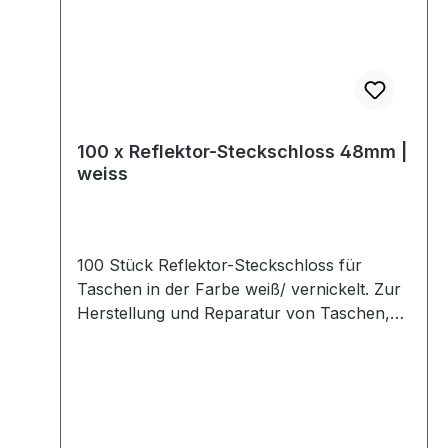
100 x Reflektor-Steckschloss 48mm |
weiss
100 Stück Reflektor-Steckschloss für
Taschen in der Farbe weiß/ vernickelt. Zur
Herstellung und Reparatur von Taschen,
Lederwaren, Schultaschen,
Kindergartentaschen etc. Aussenmaße:
Breite oben: ca. 48 mm , Länge von oben
nach unten ca. 46 mm , Gesamtstärke ca. 8
mm. Die Befestigung des Oberteils erfolgt