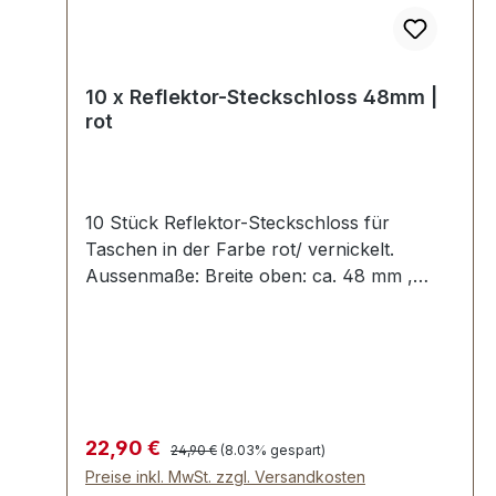
10 x Reflektor-Steckschloss 48mm |
rot
10 Stück Reflektor-Steckschloss für
Taschen in der Farbe rot/ vernickelt.
Aussenmaße: Breite oben: ca. 48 mm ,
Länge von oben nach unten ca. 46 mm ,
Gesamtstärke ca. 8 mm. Die Befestigung
des Oberteils erfolgt mit 1 beiliegenden
Klammer, die umgebogen wird. Das
Unterteil wird mit 3 Umlage-Klammern und
der beiliegenden Unterlegscheibe einfach
Regulärer Preis:
Verkaufspreis:
22,90 €
24,90 €
(8.03% gespart)
befestigt. Lieferumfang: 10 Stück Reflektor-
Preise inkl. MwSt. zzgl. Versandkosten
Steckschloss, bestehend aus Oberteil und