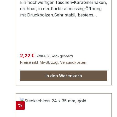
Ein hochwertiger Taschen-Karabinerhaken,
drehbar, in der Farbe altmessing.Öffnung
mit Druckbolzen.Sehr stabil, bestens
geeignet für Taschen, Handtaschen,
Lederwaren.Durchlassweite: ca. 17 mm,
Gesamtlänge von oben nach unten 56
mm.Lieferumfang:1 Stück Karabinerhaken,
drehbar
Regulärer Preis:
Verkaufspreis:
2,22 €
2,90 €
(23.45% gespart)
Preise inkl. MwSt. zzgl. Versandkosten
In den Warenkorb
Rabatt
%