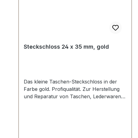
Steckschloss 24 x 35 mm, gold
Das kleine Taschen-Steckschloss in der
Farbe gold. Profiqualität. Zur Herstellung
und Reparatur von Taschen, Lederwaren,
Kindergartentaschen etc. Aussenmaße:
Breite oben: ca. 24 mm , Länge von oben
nach unten ca. 35 mm , Gesamtstärke ca. 7
mm . Die Befestigung des Oberteils erfolgt
mit der beiliegenden Klammer, die