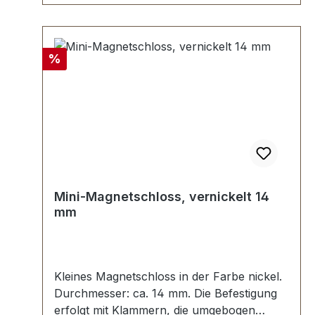
Stück Klammer (zur Befestigung des
Oberteils) 1 Stück Unterlegscheibe (zur
Befestigung des Unterteils)
Rabatt
%
Mini-Magnetschloss, vernickelt 14
mm
Kleines Magnetschloss in der Farbe nickel.
Durchmesser: ca. 14 mm. Die Befestigung
erfolgt mit Klammern, die umgebogen