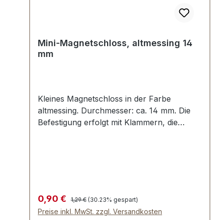
Mini-Magnetschloss, altmessing 14
mm
Kleines Magnetschloss in der Farbe
altmessing. Durchmesser: ca. 14 mm. Die
Befestigung erfolgt mit Klammern, die
umgebogen werden. Lieferumfang: 1 Stück
Magnetschloss, bestehend aus Oberteil und
Unterteil 2 Stück Unterlegscheiben
Regulärer Preis:
Verkaufspreis:
0,90 €
1,29 €
(30.23% gespart)
Preise inkl. MwSt. zzgl. Versandkosten