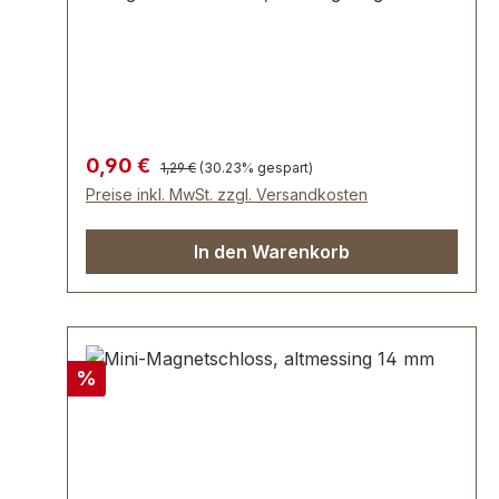
werden. Lieferumfang: 1 Stück
Magnetschloss, bestehend aus Oberteil und
Unterteil 2 Stück Unterlegscheiben
Regulärer Preis:
Verkaufspreis:
0,90 €
1,29 €
(30.23% gespart)
Preise inkl. MwSt. zzgl. Versandkosten
In den Warenkorb
Rabatt
%