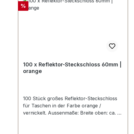
Rabatt
%
100 x Reflektor-Steckschloss 60mm |
orange
100 Stück großes Reflektor-Steckschloss
für Taschen in der Farbe orange /
vernickelt. Aussenmaße: Breite oben: ca. 60
mm , Länge von oben nach unten ca. 50
mm , Gesamtstärke ca. 8 mm. Die