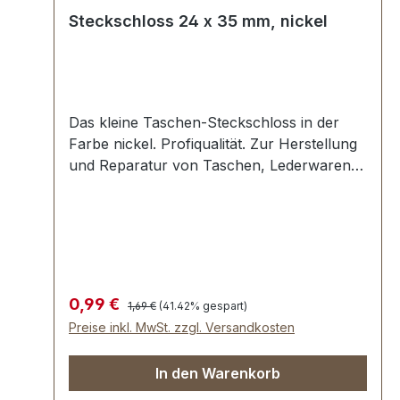
Steckschloss 24 x 35 mm, nickel
Das kleine Taschen-Steckschloss in der
Farbe nickel. Profiqualität. Zur Herstellung
und Reparatur von Taschen, Lederwaren,
Kindergartentaschen etc. Aussenmaße:
Breite oben: ca. 24 mm , Länge von oben
nach unten ca. 35 mm , Gesamtstärke ca. 7
mm . Die Befestigung des Oberteils erfolgt
mit der beiliegenden Klammer, die
umgebogen wird. Das Unterteil wird mit 2
Regulärer Preis:
Verkaufspreis:
0,99 €
1,69 €
(41.42% gespart)
Umlage-Klammern und der beiliegenden
Preise inkl. MwSt. zzgl. Versandkosten
Unterlegscheibe einfach befestigt.
Lieferumfang: 1 Stück Steckschloss,
In den Warenkorb
bestehend aus Oberteil und Unterteil 1