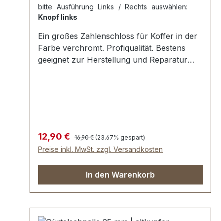
bitte Ausführung Links / Rechts auswählen:
Knopf links
Ein großes Zahlenschloss für Koffer in der
Farbe verchromt. Profiqualität. Bestens
geeignet zur Herstellung und Reparatur
von Koffern, Aktenkoffern und Holzkoffern
etc.Aussenmaße der Schlossplatte: Länge:
ca. 33 mm , Breite: ca. 66 mm , Einlasstiefe
ca. 11 mm . Nietlöcher zur Befestigung.
Lieferumfang: 1 Stück Zahlenschloss 1
Stück Oberteil für Zahlenschloss 1 Stück
Regulärer Preis:
Verkaufspreis:
12,90 €
16,90 €
(23.67% gespart)
Anleitung zum Einstellen der
Preise inkl. MwSt. zzgl. Versandkosten
Wunschkombination 6 Stück
Zweispitznieten
In den Warenkorb