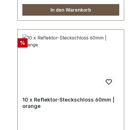
Unterteil 10 Stück Klammer (zur
In den Warenkorb
Befestigung des Oberteils) 10 Stück
Unterlegscheibe (zur Befestigung des
Unterteils)
Rabatt
%
10 x Reflektor-Steckschloss 60mm |
orange