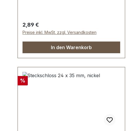
32 mm
Regulärer Preis:
2,89 €
Preise inkl. MwSt. zzgl. Versandkosten
In den Warenkorb
Rabatt
%