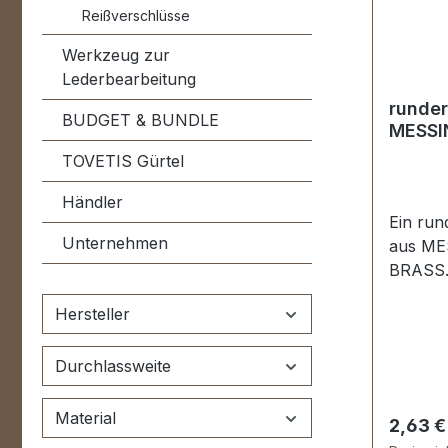
Reißverschlüsse
Werkzeug zur
Lederbearbeitung
runder
BUDGET & BUNDLE
MESSI
TOVETIS Gürtel
Händler
Ein run
Unternehmen
aus ME
BRASS.
Materia
Hersteller
Schweißs
bestens
Durchlassweite
Reitspo
Lederwa
mm, Mat
Material
Regulär
2,63 €
Lieferu