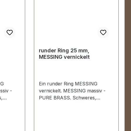
runder Ring 25 mm,
MESSING vernickelt
NG
Ein runder Ring MESSING
ssiv -
vernickelt. MESSING massiv -
,
PURE BRASS. Schweres,
n Stoß,
gegossenes Material; kein Stoß,
 stabil,
keine Schweißstelle. Sehr stabil,
ndesport,
bestens geeignet für Hundesport,
Reitsport, Taschen und