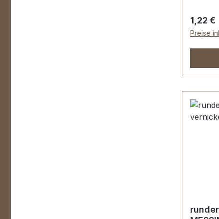
Lederwa
mm, Mat
Regulär
1,22 €
Lieferu
Preise i
runder