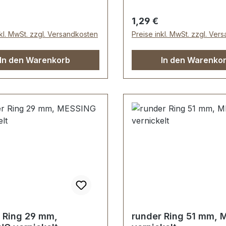
ren. Durchlassweite: 16
Lederwaren. Durchlassw
erialstärke: 4,0 mm.
mm, Materialstärke: 3,0
er Preis:
Regulärer Preis:
1,29 €
mfang: 1 Stück Ring
Lieferumfang: 1 Stück R
nkl. MwSt. zzgl. Versandkosten
Preise inkl. MwSt. zzgl. Ver
In den Warenkorb
In den Warenko
 Ring 29 mm,
runder Ring 51 mm, 