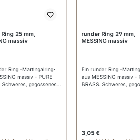
 Ring 25 mm,
runder Ring 29 mm,
NG massiv
MESSING massiv
der Ring -Martingalring-
Ein runder Ring -Marting
SSING massiv - PURE
aus MESSING massiv -
 Schweres, gegossenes
BRASS. Schweres, gego
l; kein Stoß, keine
Material; kein Stoß, kein
telle. Sehr stabil,
Schweißstelle. Sehr stabi
 geeignet für Hundesport,
bestens geeignet für Hu
rt, Taschen und
Reitsport, Taschen und
ren. Durchlassweite: 25
Lederwaren. Durchlasswe
erialstärke: 4,0 mm.
mm, Materialstärke: 5,0
er Preis:
Regulärer Preis:
3,05 €
mfang: 1 Stück Ring
Lieferumfang: 1 Stück R