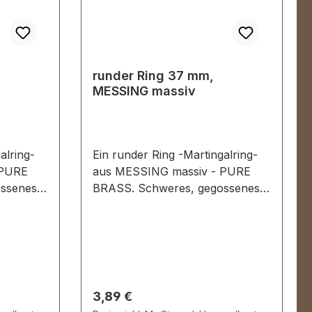
runder Ring 37 mm,
MESSING massiv
alring-
Ein runder Ring -Martingalring-
 PURE
aus MESSING massiv - PURE
ssenes
BRASS. Schweres, gegossenes
e
Material; kein Stoß, keine
l,
Schweißstelle. Sehr stabil,
ndesport,
bestens geeignet für Hundesport,
Reitsport, Taschen und
ite: 29
Lederwaren. Durchlassweite: 37
 mm.
mm, Materialstärke: 4,7 mm.
Regulärer Preis:
3,89 €
ing
Lieferumfang: 1 Stück Ring