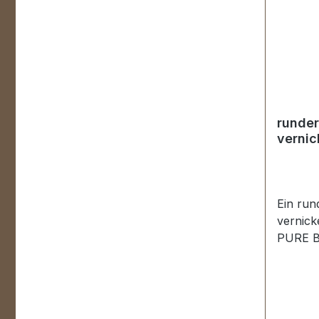
runder
vernic
Ein ru
vernick
PURE B
gegosse
keine S
bestens
Reitspo