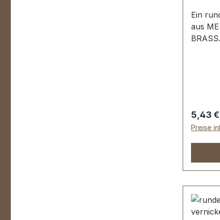
Ein run
aus ME
BRASS.
Materia
Schweißs
bestens
Reitspo
Lederwa
mm, Mat
Regulär
5,43 €
Lieferu
Preise i