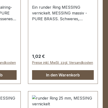
alring-
Ein runder Ring MESSING
 PURE
vernickelt. MESSING massiv -
ssenes
PURE BRASS. Schweres,
e
gegossenes Material; kein Stoß,
l,
keine Schweißstelle. Sehr stabil,
ndesport,
bestens geeignet für Hundesport,
Reitsport, Taschen und
ite: 51
Lederwaren. Durchlassweite: 12
 mm.
mm, Materialstärke: 3,5 mm.
Regulärer Preis:
1,02 €
ing
Lieferumfang: 1 Stück Ring
sandkosten
Preise inkl. MwSt. zzgl. Versandkosten
rb
In den Warenkorb