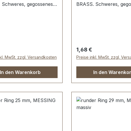
 Schweres, gegossenes
BRASS. Schweres, gego
l; kein Stoß, keine
Material; kein Stoß, kein
telle. Sehr stabil,
Schweißstelle. Sehr stabi
 geeignet für Hundesport,
bestens geeignet für Hu
rt, Taschen und
Reitsport, Taschen und
ren. Durchlassweite: 12
Lederwaren. Durchlasswe
erialstärke: 3,5 mm.
mm, Materialstärke: 4,0
er Preis:
Regulärer Preis:
1,68 €
mfang: 1 Stück Ring
Lieferumfang: 1 Stück R
nkl. MwSt. zzgl. Versandkosten
Preise inkl. MwSt. zzgl. Ver
In den Warenkorb
In den Warenko