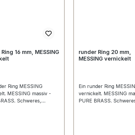
 Ring 16 mm, MESSING
runder Ring 20 mm,
kelt
MESSING vernickelt
nder Ring MESSING
Ein runder Ring MESSI
elt. MESSING massiv -
vernickelt. MESSING ma
RASS. Schweres,
PURE BRASS. Schweres
nes Material; kein Stoß,
gegossenes Material; kei
chweißstelle. Sehr stabil,
keine Schweißstelle. Sehr
 geeignet für Hundesport,
bestens geeignet für Hu
rt, Taschen und
Reitsport, Taschen und