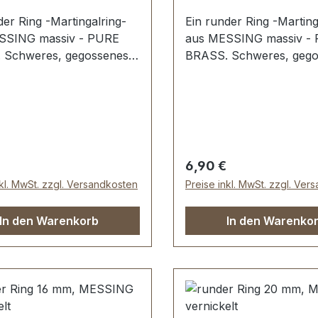
der Ring -Martingalring-
Ein runder Ring -Marting
SSING massiv - PURE
aus MESSING massiv -
 Schweres, gegossenes
BRASS. Schweres, gego
l; kein Stoß, keine
Material; kein Stoß, kein
telle. Sehr stabil,
Schweißstelle. Sehr stabi
 geeignet für Hundesport,
bestens geeignet für Hu
rt, Taschen und
Reitsport, Taschen und
ren. Durchlassweite: 45
Lederwaren. Durchlasswe
erialstärke: 6,5 mm.
mm, Materialstärke: 6,2
er Preis:
Regulärer Preis:
6,90 €
mfang: 1 Stück Ring
Lieferumfang: 1 Stück R
nkl. MwSt. zzgl. Versandkosten
Preise inkl. MwSt. zzgl. Ver
In den Warenkorb
In den Warenko