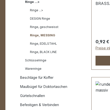
Ringe ...>
BRASS.
Materia
Ringe ...>
Schweißs
DESIGN Ringe
bestens
Reitspo
Ringe, geschweisst
Lederwa
Ringe, MESSING
mm, Mat
Regulär
0,92 €
Ringe, EDELSTAHL
Lieferu
Preise i
Ringe, BLACK LINE
Schlüsselringe
Warenringe
Beschläge für Koffer
Maulbügel für Doktortaschen
Gürtelschnallen
Befestigen & Verbinden