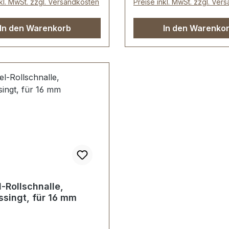
nkl. MwSt. zzgl. Versandkosten
Preise inkl. MwSt. zzgl. Ver
ärke: 3,0 mm.
Drahtstärke: 3,7 mm.
mfang: 1 Stück Doppel-
Lieferumfang: 1 Stück D
In den Warenkorb
In den Warenko
nalle
Rollschnalle
-Rollschnalle,
singt, für 16 mm