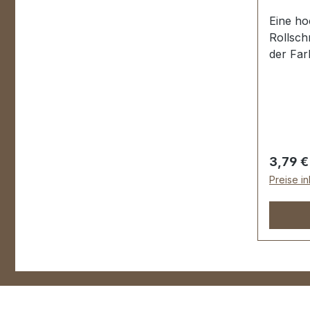
Eine ho
Rollsch
der Far
Rollsch
galvani
Abplatz
stabil, 
Tasche
Lederwa
Regulär
3,79 €
Durchla
Preise i
Drahtst
Lieferu
Rollsch