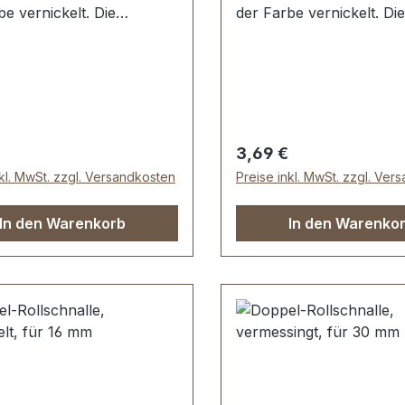
be vernickelt. Die
der Farbe vernickelt. Die
nalle ist sehr hochwertig
Rollschnalle ist sehr ho
sch veredelt, somit kein
galvanisch veredelt, som
en der Oberfläche. Sehr
Abplatzen der Oberfläc
bestens geeignet für
stabil, bestens geeignet 
n, Rucksäcke,
Taschen, Rucksäcke,
ren. Stahl, 1 Dorn.
Lederwaren. Stahl, 1 Do
er Preis:
Regulärer Preis:
3,69 €
ssweite: 30 mm,
Durchlassweite: 25 mm,
nkl. MwSt. zzgl. Versandkosten
Preise inkl. MwSt. zzgl. Ver
ärke: 3,7 mm.
Drahtstärke: 3,7 mm.
mfang: 1 Stück Doppel-
Lieferumfang: 1 Stück D
In den Warenkorb
In den Warenko
nalle
Rollschnalle