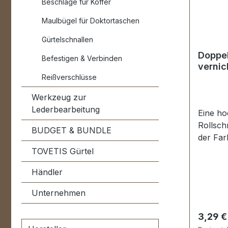
Beschläge für Koffer
Maulbügel für Doktortaschen
Gürtelschnallen
Doppel
Befestigen & Verbinden
vernic
Reißverschlüsse
Werkzeug zur
Lederbearbeitung
Eine ho
Rollsch
BUDGET & BUNDLE
der Far
Rollsch
TOVETIS Gürtel
galvani
Händler
Abplatz
stabil, 
Unternehmen
Tasche
Lederwa
Regulär
3,29 €
Durchla