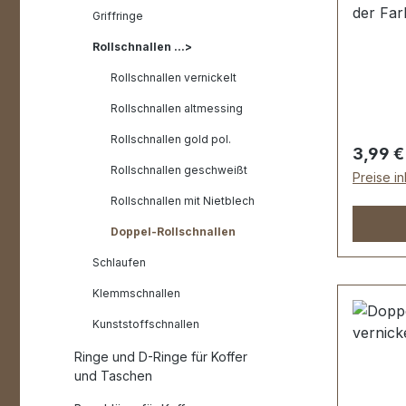
der Far
Griffringe
Rollsch
Rollschnallen ...>
galvani
Abplatz
Rollschnallen vernickelt
stabil, 
Rollschnallen altmessing
Tasche
Rollschnallen gold pol.
Lederwa
Regulär
3,99 €
Durchla
Rollschnallen geschweißt
Preise i
Drahtst
Rollschnallen mit Nietblech
Lieferu
Rollsch
Doppel-Rollschnallen
Schlaufen
Klemmschnallen
Kunststoffschnallen
Ringe und D-Ringe für Koffer
und Taschen