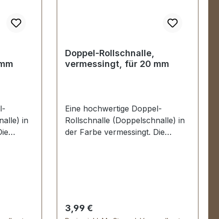
Doppel-Rollschnalle,
 mm
vermessingt, für 20 mm
l-
Eine hochwertige Doppel-
alle) in
Rollschnalle (Doppelschnalle) in
Die
der Farbe vermessingt. Die
chwertig
Rollschnalle ist sehr hochwertig
it kein
galvanisch veredelt, somit kein
he. Sehr
Abplatzen der Oberfläche. Sehr
für
stabil, bestens geeignet für
Taschen, Rucksäcke,
rn.
Lederwaren. Stahl, 1 Dorn.
Regulärer Preis:
3,99 €
Durchlassweite: 20 mm,