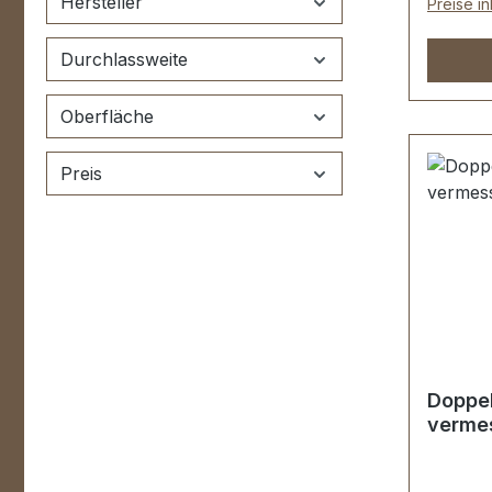
Hersteller
Preise i
Drahtst
Lieferu
Durchlassweite
Rollsch
Oberfläche
Preis
Doppel
vermes