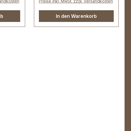
sandkosten
Preise inkl. MwSt. zzgl. Versandkosten
Drahtstärke: 3,5 mm.
oppel-
Lieferumfang: 1 Stück Doppel-
rb
In den Warenkorb
Rollschnalle