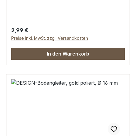
1 Stück Bodengleiter 1 Stück Schraube
Regulärer Preis:
2,99 €
Preise inkl. MwSt. zzgl. Versandkosten
In den Warenkorb