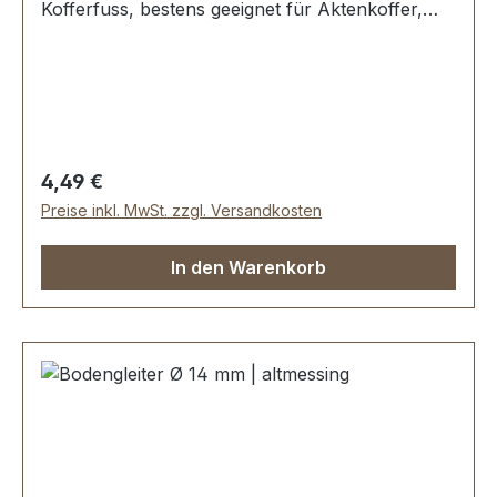
Kofferfuss, bestens geeignet für Aktenkoffer,
Reisekoffer, Holzkoffer etc. Durchmesser: 16
mm Höhe: 11 mm Lieferumfang: 1 Stück
Bodengleiter 1 Stück Schraube
Regulärer Preis:
4,49 €
Preise inkl. MwSt. zzgl. Versandkosten
In den Warenkorb