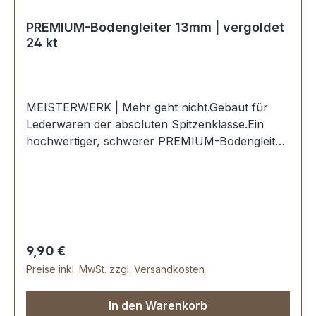
PREMIUM-Bodengleiter 13mm | vergoldet
24 kt
MEISTERWERK | Mehr geht nicht.Gebaut für
Lederwaren der absoluten Spitzenklasse.Ein
hochwertiger, schwerer PREMIUM-Bodengleiter
in der Farbe vergoldet 24 kt.Exklusiv aus der
Serie PREMIUM von ERICH VETTER |
ISERLOHN | GERMANY.Material: massives
Messing.Handgeschliffen. Handpoliert.
Handgalvanisiert.Nahtlose Oberfläche mit
perfekten Kanten.Sehr stabil, bestens geeignet
Regulärer Preis:
9,90 €
für Koffer, Taschen, Reisetaschen, Holzkoffer
Preise inkl. MwSt. zzgl. Versandkosten
etc.Durchmesser: 13 mm, Höhe: 9 mm-Die
Beschläge der Serie EV-PREMIUM werden
In den Warenkorb
kundenspezifisch galvanisiert, endmontiert und