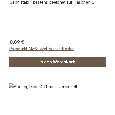
Sehr stabil, bestens geeignet für Taschen,
Koffer, etc. Ohne Spezialwerkzeug zu
befestigen. Durchmesser: 12 mm Höhe: 4,7 mm
Lieferumfang: 1 Stück Bodengleiter
Regulärer Preis:
0,89 €
Preise inkl. MwSt. zzgl. Versandkosten
In den Warenkorb