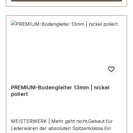
poliert.KEIN UMTAUSCH ODER RÜCKGABE
MÖGLICH.Montage durch Fachbetrieb
(Täschner/Sattler) wird empfohlen.-
Lieferumfang:1 Stück Bodengleiter1 Stück
Schraube
PREMIUM-Bodengleiter 13mm | nickel
poliert
MEISTERWERK | Mehr geht nicht.Gebaut für
Lederwaren der absoluten Spitzenklasse.Ein