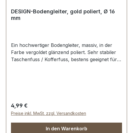
DESIGN-Bodengleiter, gold poliert, Ø 16
mm
Ein hochwertiger Bodengleiter, massiv, in der
Farbe vergoldet glänzend poliert. Sehr stabiler
Taschenfuss / Kofferfuss, bestens geeignet für
Aktenkoffer, Reisekoffer, Holzkoffer etc.
Durchmesser: 16 mm Höhe: 11 mm Lieferumfang:
1 Stück Bodengleiter 1 Stück Schraube
Regulärer Preis:
4,99 €
Preise inkl. MwSt. zzgl. Versandkosten
In den Warenkorb