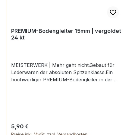
PREMIUM-Bodengleiter 15mm | vergoldet
24 kt
MEISTERWERK | Mehr geht nicht.Gebaut für
Lederwaren der absoluten Spitzenklasse.Ein
hochwertiger PREMIUM-Bodengleiter in der
Farbe vergoldet 24 kt.Exklusiv aus der Serie
PREMIUM von ERICH VETTER | ISERLOHN |
GERMANY.Material: Stahl.Handgeschliffen.
Handpoliert. Handgalvanisiert.Nahtlose
Oberfläche mit perfekten Kanten.Sehr stabil,
bestens geeignet für Koffer, Taschen,
Regulärer Preis:
5,90 €
Reisetaschen, Holzkoffer etc.Durchmesser: 15
Preise inkl. MwSt. zzgl. Versandkosten