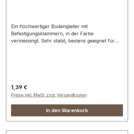
Ein hochwertiger Bodengleiter mit
Befestigungsklammern, in der Farbe
vermessingt. Sehr stabil, bestens geeignet für
Taschen, Koffer, etc. Durchmesser: 11 mm Höhe:
6 mm Lieferumfang: 1 Stück Bodengleiter
Regulärer Preis:
1,39 €
Preise inkl. MwSt. zzgl. Versandkosten
In den Warenkorb