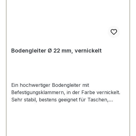
Bodengleiter Ø 22 mm, vernickelt
Ein hochwertiger Bodengleiter mit
Befestigungsklammern, in der Farbe vernickelt.
Sehr stabil, bestens geeignet für Taschen,
Koffer, etc. Ohne Spezialwerkzeug zu
befestigen. Durchmesser: 22 mm Höhe: 8,0 mm
Lieferumfang: 1 Stück Bodengleiter