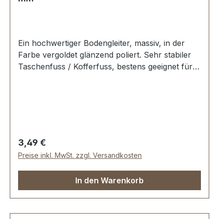
Ein hochwertiger Bodengleiter, massiv, in der
Farbe vergoldet glänzend poliert. Sehr stabiler
Taschenfuss / Kofferfuss, bestens geeignet für
Aktenkoffer, Reisekoffer, Holzkoffer etc.
Durchmesser: 10 mm Höhe: 6 mm Lieferumfang:
1 Stück Bodengleiter 1 Stück Schraube
Regulärer Preis:
3,49 €
Preise inkl. MwSt. zzgl. Versandkosten
In den Warenkorb