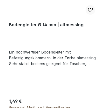
Bodengleiter Ø 14 mm | altmessing
Ein hochwertiger Bodengleiter mit
Befestigungsklammern, in der Farbe altmessing.
Sehr stabil, bestens geeignet für Taschen,
Koffer, etc. Durchmesser: 14 mm Höhe: 8 mm
Lieferumfang: 1 Stück Bodengleiter
Regulärer Preis:
1,49 €
Preise inkl. MwSt. zzgl. Versandkosten