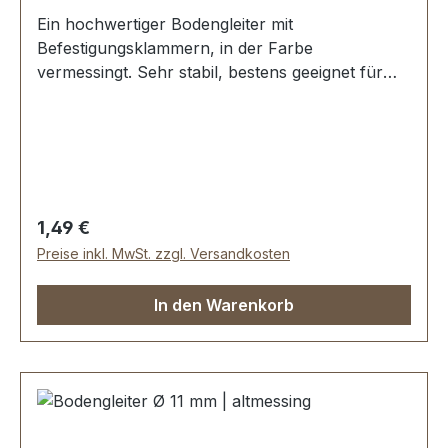
Ein hochwertiger Bodengleiter mit
Befestigungsklammern, in der Farbe
vermessingt. Sehr stabil, bestens geeignet für
Taschen, Koffer, etc. Durchmesser: 14 mm
Höhe: 8 mm Lieferumfang: 1 Stück Bodengleiter
Regulärer Preis:
1,49 €
Preise inkl. MwSt. zzgl. Versandkosten
In den Warenkorb