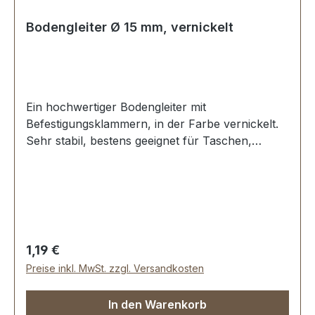
Bodengleiter Ø 15 mm, vernickelt
Ein hochwertiger Bodengleiter mit
Befestigungsklammern, in der Farbe vernickelt.
Sehr stabil, bestens geeignet für Taschen,
Koffer, etc. Ohne Spezialwerkzeug zu
befestigen. Durchmesser: 15 mm Höhe: 5,8 mm
Lieferumfang: 1 Stück Bodengleiter
Regulärer Preis:
1,19 €
Preise inkl. MwSt. zzgl. Versandkosten
In den Warenkorb