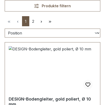
Produkte filtern
Seite
Seite
1
2
DESIGN-Bodengleiter, gold poliert, Ø 10
mm