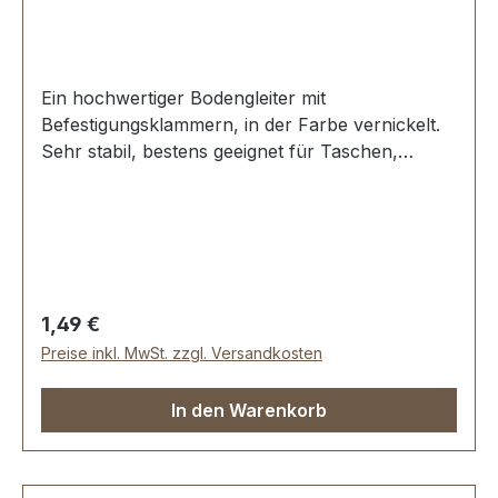
Ein hochwertiger Bodengleiter mit
Befestigungsklammern, in der Farbe vernickelt.
Sehr stabil, bestens geeignet für Taschen,
Koffer, etc. Ohne Spezialwerkzeug zu
befestigen. Durchmesser: 20 mm Höhe: 7,2 mm
Lieferumfang: 1 Stück Bodengleiter
Regulärer Preis:
1,49 €
Preise inkl. MwSt. zzgl. Versandkosten
In den Warenkorb