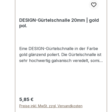
DESIGN-Gürtelschnalle 20mm | gold
pol.
Eine DESIGN-Gürtelschnalle in der Farbe
gold glänzend poliert. Die Gürtelschnalle ist
sehr hochwertig galvanisch veredelt, somit
kein Abplatzen der Oberfläche. Maße:
Innendurchlass (Gürtelbreite): ca. 20 mm
Außenbreite: ca. 24 mmLieferumfang:1
Stück Gürtelschnalle
Regulärer Preis:
5,85 €
Preise inkl. MwSt. zzgl. Versandkosten