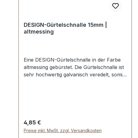
DESIGN-Gürtelschnalle 15mm |
altmessing
Eine DESIGN-Gürtelschnalle in der Farbe
altmessing gebürstet. Die Gürtelschnalle ist
sehr hochwertig galvanisch veredelt, somit
kein Abplatzen der Oberfläche. Maße:
Innendurchlass (Gürtelbreite): ca. 15 mm
Außenbreite: ca. 19 mmLieferumfang:1
Stück Gürtelschnalle
Regulärer Preis:
4,85 €
Preise inkl. MwSt. zzgl. Versandkosten