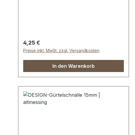
somit kein Abplatzen der Oberfläche.
Maße: Innendurchlass (Gürtelbreite): ca. 15
mm Außenbreite: ca. 19 mmLieferumfang:1
Stück Gürtelschnalle
Regulärer Preis:
4,25 €
Preise inkl. MwSt. zzgl. Versandkosten
In den Warenkorb