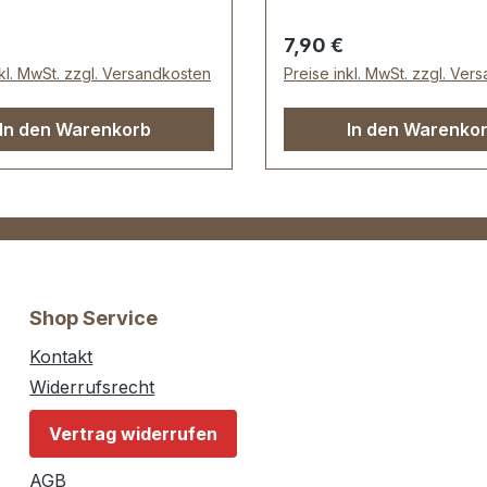
er Preis:
Regulärer Preis:
7,90 €
nkl. MwSt. zzgl. Versandkosten
Preise inkl. MwSt. zzgl. Ver
In den Warenkorb
In den Warenko
Shop Service
Kontakt
Widerrufsrecht
Vertrag widerrufen
AGB