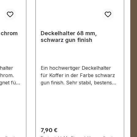
 chrom
Deckelhalter 68 mm,
schwarz gun finish
halter
Ein hochwertiger Deckelhalter
chrom.
für Koffer in der Farbe schwarz
gnet für
gun finish. Sehr stabil, bestens
etc.
geeignet für Aktenkoffer,
Holzkoffer etc. Schenkellänge:
68 mm. Lieferumfang: 1 Stück
Deckelhalter
Regulärer Preis:
7,90 €