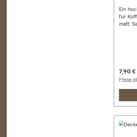
Ein hoc
für Kof
matt. S
geeigne
Holzkof
68 mm. 
Deckelh
Regulär
7,90 €
Preise i