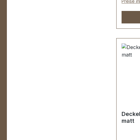
Preise i
Deckel
matt