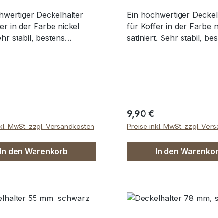
hwertiger Deckelhalter
Ein hochwertiger Deckel
fer in der Farbe nickel
für Koffer in der Farbe n
ehr stabil, bestens
satiniert. Sehr stabil, be
t für Aktenkoffer,
geeignet für Aktenkoffer
fer etc. Schenkellänge:
Holzkoffer etc. Schenke
Lieferumfang: 1 Stück
55 mm. Lieferumfang: 1 
alter
Deckelhalter-Lieferung e
paarweise L + R-
er Preis:
Regulärer Preis:
9,90 €
nkl. MwSt. zzgl. Versandkosten
Preise inkl. MwSt. zzgl. Ver
In den Warenkorb
In den Warenko