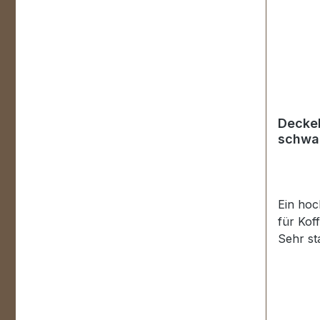
Deckel
schwa
Ein hoc
für Kof
Sehr st
Aktenko
Schenke
Lieferu
Deckelh