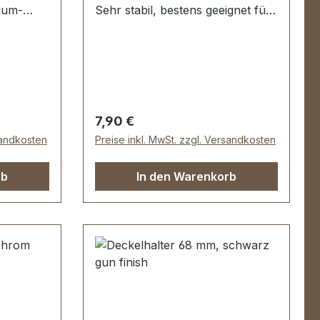
mium-
Sehr stabil, bestens geeignet für
aren der
Aktenkoffer, Holzkoffer etc.
.
Schenkellänge: 68 mm.
Lieferumfang: 1 Stück
Deckelhalter
e Koffer,
Regulärer Preis:
7,90 €
sandkosten
Preise inkl. MwSt. zzgl. Versandkosten
Die
rb
In den Warenkorb
siert,
.KEIN
CKGABE
ch
attler)
mfang: 1