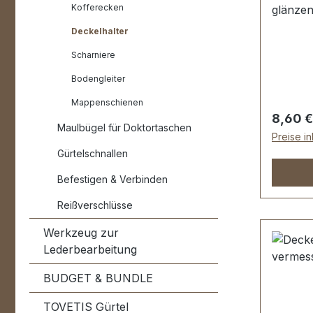
Kofferecken
glänzend
bestens
Deckelhalter
Holzkof
Scharniere
65 mm. 
Deckelh
Bodengleiter
Distanz
Mappenschienen
Schrau
Regulär
8,60 €
Maulbügel für Doktortaschen
Preise i
Gürtelschnallen
Befestigen & Verbinden
Reißverschlüsse
Werkzeug zur
Lederbearbeitung
BUDGET & BUNDLE
TOVETIS Gürtel