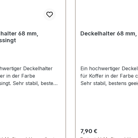
halter 68 mm,
Deckelhalter 68 mm,
ssingt
hwertiger Deckelhalter
Ein hochwertiger Deckel
fer in der Farbe
für Koffer in der Farbe 
ingt. Sehr stabil, bestens
Sehr stabil, bestens geei
t für Aktenkoffer,
Aktenkoffer, Holzkoffer 
fer etc. Schenkellänge:
Schenkellänge: 68 mm.
Lieferumfang: 1 Stück
Lieferumfang: 1 Stück
alter
Deckelhalter
er Preis:
Regulärer Preis:
7,90 €