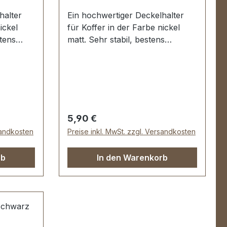
halter
Ein hochwertiger Deckelhalter
ickel
für Koffer in der Farbe nickel
stens
matt. Sehr stabil, bestens
,
geeignet für Aktenkoffer,
llänge:
Holzkoffer etc. Schenkellänge:
Stück
55 mm. Lieferumfang: 1 Stück
rfolgt
Deckelhalter
Regulärer Preis:
5,90 €
sandkosten
Preise inkl. MwSt. zzgl. Versandkosten
rb
In den Warenkorb