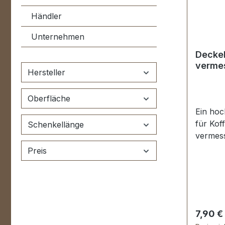
Händler
Unternehmen
Deckel
verme
Hersteller
Oberfläche
Ein hoc
für Kof
Schenkellänge
vermess
geeigne
Preis
Holzkof
68 mm. 
Deckelh
Regulär
7,90 €