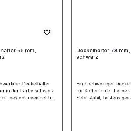
halter 55 mm,
Deckelhalter 78 mm,
rz
schwarz
hwertiger Deckelhalter
Ein hochwertiger Deckel
fer in der Farbe schwarz.
für Koffer in der Farbe 
abil, bestens geeignet für
Sehr stabil, bestens geei
ffer, Holzkoffer etc.
Aktenkoffer, Holzkoffer 
llänge: 55 mm.
Schenkellänge: 78 mm.
mfang: 1 Stück
Lieferumfang: 1 Stück
alter
Deckelhalter