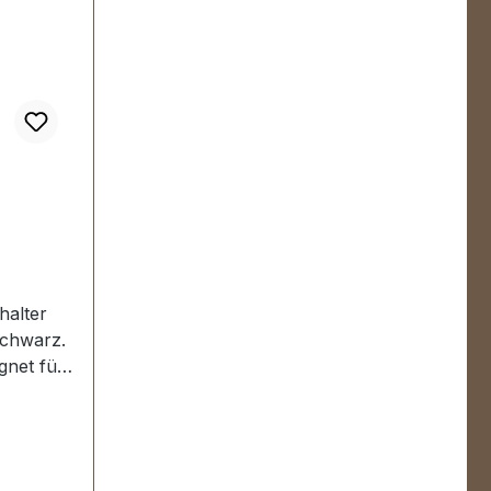
halter
schwarz.
gnet für
etc.