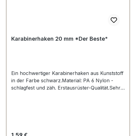
Karabinerhaken 20 mm *Der Beste*
Ein hochwertiger Karabinerhaken aus Kunststoff
in der Farbe schwarz.Material: PA 6 Nylon -
schlagfest und zäh. Erstausrüster-Qualität.Sehr
stabil, bestens geeignet für Taschen, Rucksäcke,
Lederwaren.Durchlassweite: 20
mmLieferumfang:1 Stück Karabinerhaken
Regulärer Preis:
1,59 €