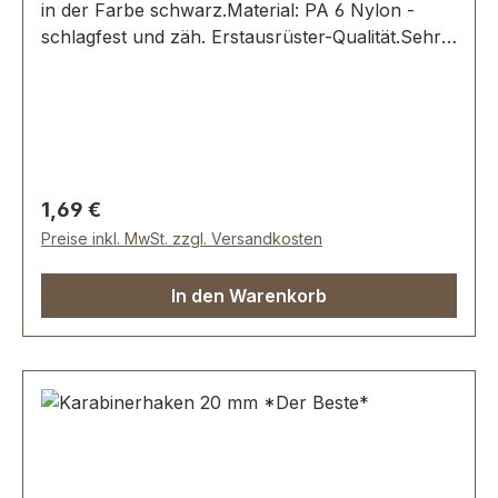
in der Farbe schwarz.Material: PA 6 Nylon -
schlagfest und zäh. Erstausrüster-Qualität.Sehr
stabil, bestens geeignet für Taschen, Rucksäcke,
Lederwaren.Durchlassweite: 25
mmLieferumfang:1 Stück Karabinerhaken
Regulärer Preis:
1,69 €
Preise inkl. MwSt. zzgl. Versandkosten
In den Warenkorb