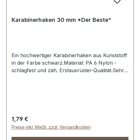
Karabinerhaken 30 mm *Der Beste*
Ein hochwertiger Karabinerhaken aus Kunststoff
in der Farbe schwarz.Material: PA 6 Nylon -
schlagfest und zäh. Erstausrüster-Qualität.Sehr
stabil, bestens geeignet für Taschen, Rucksäcke,
Lederwaren.Durchlassweite: 30
mmLieferumfang:1 Stück Karabinerhaken
Regulärer Preis:
1,79 €
Preise inkl. MwSt. zzgl. Versandkosten